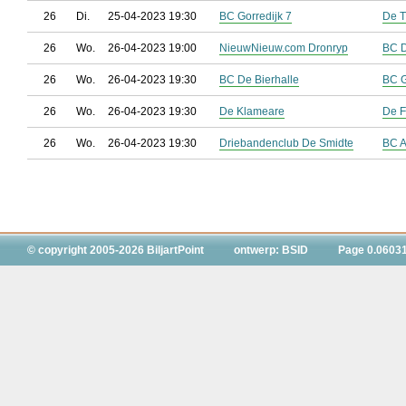
26
Di.
25-04-2023 19:30
BC Gorredijk 7
De T
26
Wo.
26-04-2023 19:00
NieuwNieuw.com Dronryp
BC 
26
Wo.
26-04-2023 19:30
BC De Bierhalle
BC G
26
Wo.
26-04-2023 19:30
De Klameare
De F
26
Wo.
26-04-2023 19:30
Driebandenclub De Smidte
BC A
© copyright 2005-2026 BiljartPoint
ontwerp: BSID
Page 0.0603