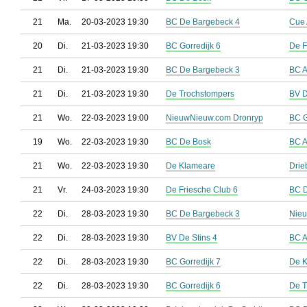
21
Ma.
20-03-2023 19:30
BC De Bargebeck 4
Cue 
20
Di.
21-03-2023 19:30
BC Gorredijk 6
De F
21
Di.
21-03-2023 19:30
BC De Bargebeck 3
BC A
21
Di.
21-03-2023 19:30
De Trochstompers
BV D
21
Wo.
22-03-2023 19:00
NieuwNieuw.com Dronryp
BC G
19
Wo.
22-03-2023 19:30
BC De Bosk
BC A
21
Wo.
22-03-2023 19:30
De Klameare
Drie
21
Vr.
24-03-2023 19:30
De Friesche Club 6
BC D
22
Di.
28-03-2023 19:30
BC De Bargebeck 3
Nieu
22
Di.
28-03-2023 19:30
BV De Stins 4
BC A
22
Di.
28-03-2023 19:30
BC Gorredijk 7
De 
22
Di.
28-03-2023 19:30
BC Gorredijk 6
De T