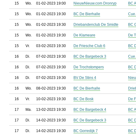
15
Wo.
01-02-2023 19:00
NieuwNieuw.com Dronryp
BC A
15
Wo.
01-02-2023 19:30
BC De Bierhalle
Cue 
15
Wo.
01-02-2023 19:30
Driebandenclub De Smidte
BC G
15
Wo.
01-02-2023 19:30
De Klameare
De T
15
Vr.
03-02-2023 19:30
De Friesche Club 6
BC D
16
Di.
07-02-2023 19:30
BC De Bargebeck 3
Cue 
16
Di.
07-02-2023 19:30
De Trochstompers
BC D
16
Di.
07-02-2023 19:30
BV De Stins 4
Nieu
16
Wo.
08-02-2023 19:30
BC De Bierhalle
Drie
16
Vr.
10-02-2023 19:30
BC De Bosk
De F
17
Ma.
13-02-2023 19:30
BC De Bargebeck 4
BC A
17
Di.
14-02-2023 19:30
BC De Bargebeck 3
BC 
17
Di.
14-02-2023 19:30
BC Gorredijk 7
BC D