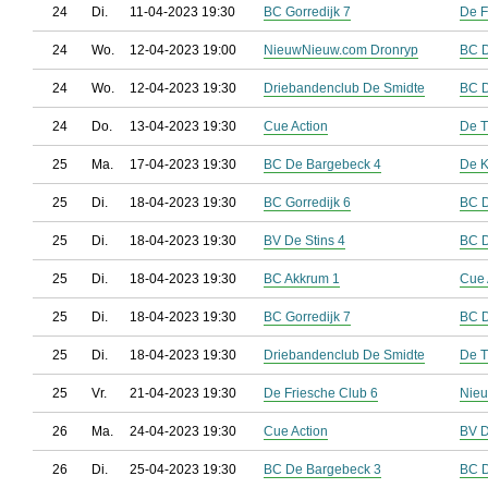
24
Di.
11-04-2023 19:30
BC Gorredijk 7
De F
24
Wo.
12-04-2023 19:00
NieuwNieuw.com Dronryp
BC D
24
Wo.
12-04-2023 19:30
Driebandenclub De Smidte
BC 
24
Do.
13-04-2023 19:30
Cue Action
De T
25
Ma.
17-04-2023 19:30
BC De Bargebeck 4
De 
25
Di.
18-04-2023 19:30
BC Gorredijk 6
BC D
25
Di.
18-04-2023 19:30
BV De Stins 4
BC D
25
Di.
18-04-2023 19:30
BC Akkrum 1
Cue 
25
Di.
18-04-2023 19:30
BC Gorredijk 7
BC 
25
Di.
18-04-2023 19:30
Driebandenclub De Smidte
De T
25
Vr.
21-04-2023 19:30
De Friesche Club 6
Nieu
26
Ma.
24-04-2023 19:30
Cue Action
BV D
26
Di.
25-04-2023 19:30
BC De Bargebeck 3
BC D