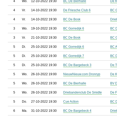
4
Wo.
12-10-2022 19:30
BC De Bierhalle
De 
4
Vr.
14-10-2022 19:30
De Friesche Club 6
BC G
4
Vr.
14-10-2022 19:30
BC De Bosk
Drie
3
Wo.
19-10-2022 19:30
BC Gorredijk 6
BC D
3
Vr.
21-10-2022 19:30
BC De Bosk
BC G
5
Di.
25-10-2022 19:30
BC Gorredijk 6
BC A
5
Di.
25-10-2022 19:30
BC Gorredijk 7
BC D
5
Di.
25-10-2022 19:30
BC De Bargebeck 3
De T
5
Wo.
26-10-2022 19:00
NieuwNieuw.com Dronryp
De 
5
Wo.
26-10-2022 19:30
BC De Bierhalle
BV D
5
Wo.
26-10-2022 19:30
Driebandenclub De Smidte
De F
5
Do.
27-10-2022 19:30
Cue Action
BC 
6
Ma.
31-10-2022 19:30
BC De Bargebeck 4
Drie