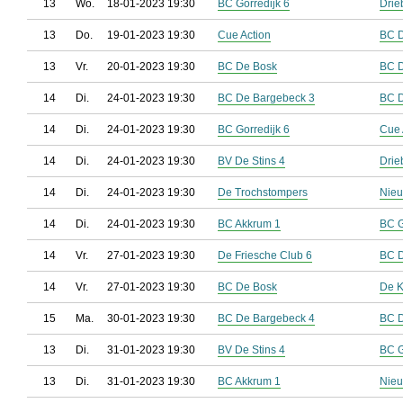
13
Wo.
18-01-2023 19:30
BC Gorredijk 6
Drie
13
Do.
19-01-2023 19:30
Cue Action
BC D
13
Vr.
20-01-2023 19:30
BC De Bosk
BC D
14
Di.
24-01-2023 19:30
BC De Bargebeck 3
BC D
14
Di.
24-01-2023 19:30
BC Gorredijk 6
Cue 
14
Di.
24-01-2023 19:30
BV De Stins 4
Drie
14
Di.
24-01-2023 19:30
De Trochstompers
Nieu
14
Di.
24-01-2023 19:30
BC Akkrum 1
BC G
14
Vr.
27-01-2023 19:30
De Friesche Club 6
BC D
14
Vr.
27-01-2023 19:30
BC De Bosk
De 
15
Ma.
30-01-2023 19:30
BC De Bargebeck 4
BC 
13
Di.
31-01-2023 19:30
BV De Stins 4
BC G
13
Di.
31-01-2023 19:30
BC Akkrum 1
Nieu