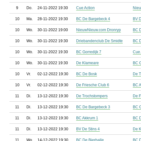
9
Do.
24-11-2022 19:30
Cue Action
Nieu
10
Ma.
28-11-2022 19:30
BC De Bargebeck 4
BV D
10
Wo.
30-11-2022 19:00
NieuwNieuw.com Dronryp
BC D
10
Wo.
30-11-2022 19:30
Driebandenclub De Smidte
BC D
10
Wo.
30-11-2022 19:30
BC Gorredijk 7
Cue 
10
Wo.
30-11-2022 19:30
De Klameare
BC G
10
Vr.
02-12-2022 19:30
BC De Bosk
De T
10
Vr.
02-12-2022 19:30
De Friesche Club 6
BC A
11
Di.
13-12-2022 19:30
De Trochstompers
De F
11
Di.
13-12-2022 19:30
BC De Bargebeck 3
BC G
11
Di.
13-12-2022 19:30
BC Akkrum 1
BC D
11
Di.
13-12-2022 19:30
BV De Stins 4
De 
11
Wo.
14-12-2022 19:30
BC De Bierhalle
BC 