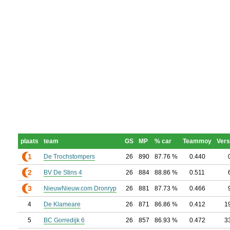
plaats
team
GS
MP
% car
Teammoy
Vers
1
De Trochstompers
26
890
87.76 %
0.440
2
BV De Stins 4
26
884
88.86 %
0.511
3
NieuwNieuw.com Dronryp
26
881
87.73 %
0.466
4
De Klameare
26
871
86.86 %
0.412
1
5
BC Gorredijk 6
26
857
86.93 %
0.472
3