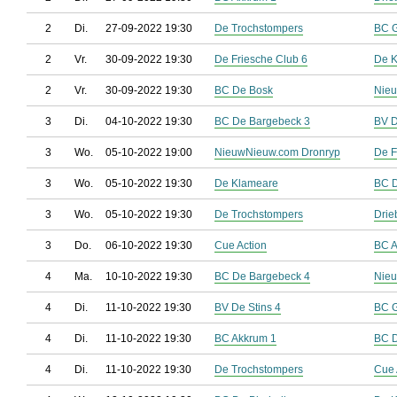
2
Di.
27-09-2022 19:30
De Trochstompers
BC G
2
Vr.
30-09-2022 19:30
De Friesche Club 6
De 
2
Vr.
30-09-2022 19:30
BC De Bosk
Nieu
3
Di.
04-10-2022 19:30
BC De Bargebeck 3
BV D
3
Wo.
05-10-2022 19:00
NieuwNieuw.com Dronryp
De F
3
Wo.
05-10-2022 19:30
De Klameare
BC D
3
Wo.
05-10-2022 19:30
De Trochstompers
Drie
3
Do.
06-10-2022 19:30
Cue Action
BC A
4
Ma.
10-10-2022 19:30
BC De Bargebeck 4
Nieu
4
Di.
11-10-2022 19:30
BV De Stins 4
BC G
4
Di.
11-10-2022 19:30
BC Akkrum 1
BC D
4
Di.
11-10-2022 19:30
De Trochstompers
Cue 