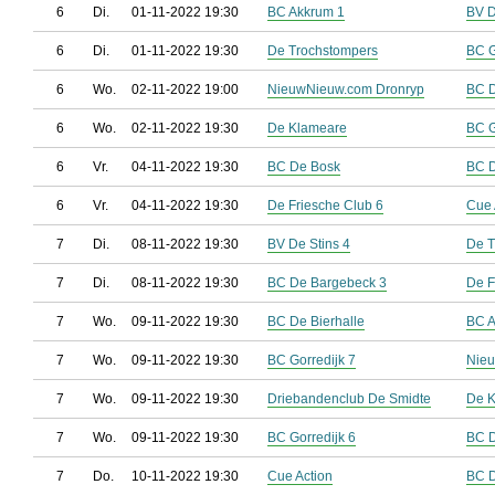
6
Di.
01-11-2022 19:30
BC Akkrum 1
BV D
6
Di.
01-11-2022 19:30
De Trochstompers
BC G
6
Wo.
02-11-2022 19:00
NieuwNieuw.com Dronryp
BC D
6
Wo.
02-11-2022 19:30
De Klameare
BC G
6
Vr.
04-11-2022 19:30
BC De Bosk
BC D
6
Vr.
04-11-2022 19:30
De Friesche Club 6
Cue 
7
Di.
08-11-2022 19:30
BV De Stins 4
De T
7
Di.
08-11-2022 19:30
BC De Bargebeck 3
De F
7
Wo.
09-11-2022 19:30
BC De Bierhalle
BC A
7
Wo.
09-11-2022 19:30
BC Gorredijk 7
Nieu
7
Wo.
09-11-2022 19:30
Driebandenclub De Smidte
De 
7
Wo.
09-11-2022 19:30
BC Gorredijk 6
BC 
7
Do.
10-11-2022 19:30
Cue Action
BC D