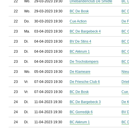
22
Wo.
29-03-2023 19:30
Driebandenclub De Smidte
BC D
22
Wo.
29-03-2023 19:30
BC De Bosk
BC D
22
Do.
30-03-2023 19:30
Cue Action
De F
23
Ma.
03-04-2023 19:30
BC De Bargebeck 4
BC G
23
Di.
04-04-2023 19:30
BV De Stins 4
BC D
23
Di.
04-04-2023 19:30
BC Akkrum 1
BC G
23
Di.
04-04-2023 19:30
De Trochstompers
BC D
23
Wo.
05-04-2023 19:30
De Klameare
Nieu
23
Vr.
07-04-2023 19:30
De Friesche Club 6
Drie
23
Vr.
07-04-2023 19:30
BC De Bosk
Cue 
24
Di.
11-04-2023 19:30
BC De Bargebeck 3
De 
24
Di.
11-04-2023 19:30
BC Gorredijk 6
BV D
24
Di.
11-04-2023 19:30
BC Akkrum 1
BC D