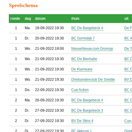
Speelschema
ronde
dag
datum
thuis
uit
1
Ma.
19-09-2022 19:30
BC De Bargebeck 4
De F
1
Di.
20-09-2022 19:30
BC Gorredijk 7
BC A
1
Wo.
21-09-2022 19:00
NieuwNieuw.com Dronryp
De T
1
Wo.
21-09-2022 19:30
BC De Bierhalle
BC D
1
Wo.
21-09-2022 19:30
De Klameare
BC 
1
Wo.
21-09-2022 19:30
Driebandenclub De Smidte
BV D
1
Do.
22-09-2022 19:30
Cue Action
BC G
2
Ma.
26-09-2022 19:30
BC De Bargebeck 4
BC D
2
Di.
27-09-2022 19:30
BC De Bargebeck 3
BC G
2
Di.
27-09-2022 19:30
BV De Stins 4
Cue 
2
Di.
27-09-2022 19:30
BC Akkrum 1
Drie