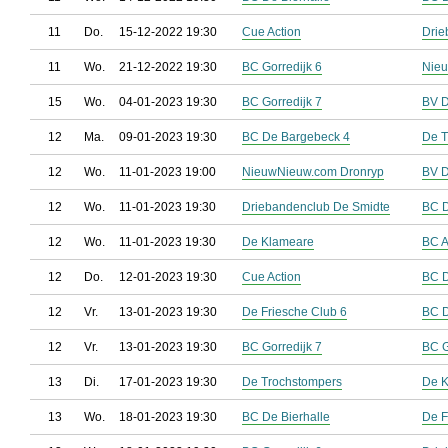
11
Do.
15-12-2022 19:30
Cue Action
Drie
11
Wo.
21-12-2022 19:30
BC Gorredijk 6
Nieu
15
Wo.
04-01-2023 19:30
BC Gorredijk 7
BV D
12
Ma.
09-01-2023 19:30
BC De Bargebeck 4
De T
12
Wo.
11-01-2023 19:00
NieuwNieuw.com Dronryp
BV D
12
Wo.
11-01-2023 19:30
Driebandenclub De Smidte
BC D
12
Wo.
11-01-2023 19:30
De Klameare
BC A
12
Do.
12-01-2023 19:30
Cue Action
BC D
12
Vr.
13-01-2023 19:30
De Friesche Club 6
BC 
12
Vr.
13-01-2023 19:30
BC Gorredijk 7
BC G
13
Di.
17-01-2023 19:30
De Trochstompers
De 
13
Wo.
18-01-2023 19:30
BC De Bierhalle
De F