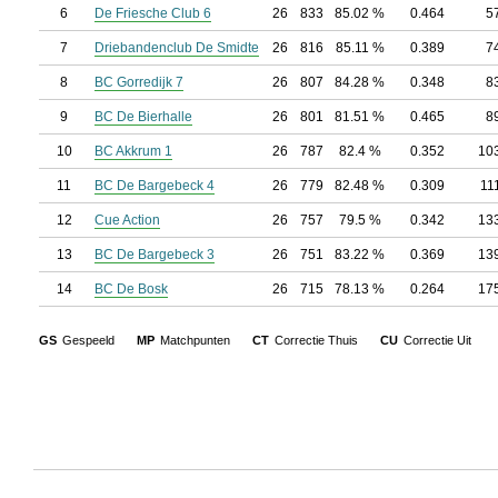
6
De Friesche Club 6
26
833
85.02 %
0.464
5
7
Driebandenclub De Smidte
26
816
85.11 %
0.389
7
8
BC Gorredijk 7
26
807
84.28 %
0.348
8
9
BC De Bierhalle
26
801
81.51 %
0.465
8
10
BC Akkrum 1
26
787
82.4 %
0.352
10
11
BC De Bargebeck 4
26
779
82.48 %
0.309
11
12
Cue Action
26
757
79.5 %
0.342
13
13
BC De Bargebeck 3
26
751
83.22 %
0.369
13
14
BC De Bosk
26
715
78.13 %
0.264
17
GS
Gespeeld
MP
Matchpunten
CT
Correctie Thuis
CU
Correctie Uit