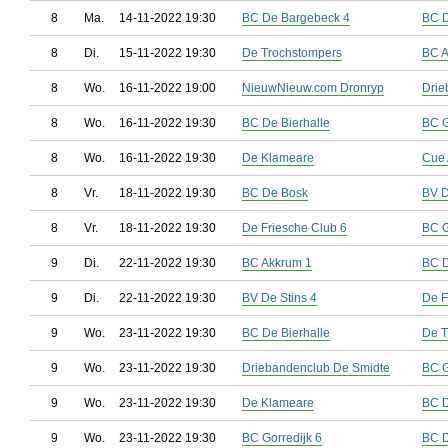
8
Ma.
14-11-2022 19:30
BC De Bargebeck 4
BC D
8
Di.
15-11-2022 19:30
De Trochstompers
BC A
8
Wo.
16-11-2022 19:00
NieuwNieuw.com Dronryp
Drie
8
Wo.
16-11-2022 19:30
BC De Bierhalle
BC G
8
Wo.
16-11-2022 19:30
De Klameare
Cue 
8
Vr.
18-11-2022 19:30
BC De Bosk
BV D
8
Vr.
18-11-2022 19:30
De Friesche Club 6
BC G
9
Di.
22-11-2022 19:30
BC Akkrum 1
BC 
9
Di.
22-11-2022 19:30
BV De Stins 4
De F
9
Wo.
23-11-2022 19:30
BC De Bierhalle
De T
9
Wo.
23-11-2022 19:30
Driebandenclub De Smidte
BC G
9
Wo.
23-11-2022 19:30
De Klameare
BC D
9
Wo.
23-11-2022 19:30
BC Gorredijk 6
BC D