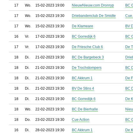
17
Wo.
15-02-2023 19:00
NieuwNieuw.com Dronryp
BC G
17
Wo.
15-02-2023 19:30
Driebandenclub De Smidte
Cue 
17
Wo.
15-02-2023 19:30
De Klameare
BV D
16
Vr.
17-02-2023 19:30
BC Gorredijk 6
BC G
17
Vr.
17-02-2023 19:30
De Friesche Club 6
De T
18
Di.
21-02-2023 19:30
BC De Bargebeck 3
Drie
18
Di.
21-02-2023 19:30
De Trochstompers
BC 
18
Di.
21-02-2023 19:30
BC Akkrum 1
De F
18
Di.
21-02-2023 19:30
BV De Stins 4
BC D
18
Di.
21-02-2023 19:30
BC Gorredijk 6
De 
18
Wo.
22-02-2023 19:30
BC De Bierhalle
Nieu
18
Do.
23-02-2023 19:30
Cue Action
BC G
16
Di.
28-02-2023 19:30
BC Akkrum 1
De 