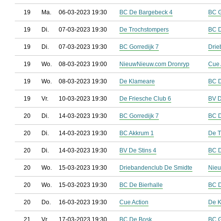
19
Ma.
06-03-2023 19:30
BC De Bargebeck 4
BC G
19
Di.
07-03-2023 19:30
De Trochstompers
BC D
19
Di.
07-03-2023 19:30
BC Gorredijk 7
Drie
19
Wo.
08-03-2023 19:00
NieuwNieuw.com Dronryp
Cue 
19
Wo.
08-03-2023 19:30
De Klameare
BC D
19
Vr.
10-03-2023 19:30
De Friesche Club 6
BV D
20
Di.
14-03-2023 19:30
BC Gorredijk 7
BC D
20
Di.
14-03-2023 19:30
BC Akkrum 1
De T
20
Di.
14-03-2023 19:30
BV De Stins 4
BC 
20
Wo.
15-03-2023 19:30
Driebandenclub De Smidte
Nieu
20
Wo.
15-03-2023 19:30
BC De Bierhalle
BC D
20
Do.
16-03-2023 19:30
Cue Action
De 
21
Vr.
17-03-2023 19:30
BC De Bosk
BC G