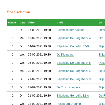
Speelschema
ronde
dag
datum
thuis
uit
1
Di.
07-09-2021 19:30
Biljartcentrum Akkrum
Drie
1
Ma.
13-09-2021 19:30
Biljartclub De Bargebeck 4
BC 
1
Di.
14-09-2021 19:30
Biljartclub Gorredijk B2-B
Bilj
1
Wo.
15-09-2021 19:30
De Klameare
Bilj
1
Wo.
15-09-2021 19:30
Biljartclub De Bargebeck 5
Post
2
Ma.
20-09-2021 19:30
Biljartclub De Bargebeck 4
De 
2
Di.
21-09-2021 19:30
Biljartclub De Bargebeck 3
Bilj
2
Di.
21-09-2021 19:30
De Trochstompers
Bilj
2
Di.
21-09-2021 19:30
Biljartclub Gorredijk B2-A
De F
2
Wo.
22-09-2021 19:30
Posthoorn Dronrijp
Bilj