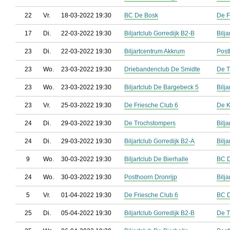
22
Vr.
18-03-2022 19:30
BC De Bosk
De F
17
Di.
22-03-2022 19:30
Biljartclub Gorredijk B2-B
Bilj
23
Di.
22-03-2022 19:30
Biljartcentrum Akkrum
Post
23
Wo.
23-03-2022 19:30
Driebandenclub De Smidte
De T
23
Wo.
23-03-2022 19:30
Biljartclub De Bargebeck 5
Bilj
23
Vr.
25-03-2022 19:30
De Friesche Club 6
De 
24
Di.
29-03-2022 19:30
De Trochstompers
Bilj
24
Di.
29-03-2022 19:30
Biljartclub Gorredijk B2-A
Bilj
9
Wo.
30-03-2022 19:30
Biljartclub De Bierhalle
BC 
24
Wo.
30-03-2022 19:30
Posthoorn Dronrijp
Bilj
5
Vr.
01-04-2022 19:30
De Friesche Club 6
BC 
25
Di.
05-04-2022 19:30
Biljartclub Gorredijk B2-B
De T