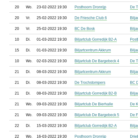
20
Wo.
23-02-2022 19:30
Posthoorn Dronrijp
De T
20
Vr.
25-02-2022 19:30
De Friesche Club 6
Bilj
20
Vr.
25-02-2022 19:30
BC De Bosk
Bilj
10
Di.
01-03-2022 19:30
Biljartclub Gorredijk B2-A
Post
15
Di.
01-03-2022 19:30
Biljartcentrum Akkrum
Bilj
10
Wo.
02-03-2022 19:30
Biljartclub De Bargebeck 4
De T
21
Di.
08-03-2022 19:30
Biljartcentrum Akkrum
Bilj
21
Di.
08-03-2022 19:30
De Trochstompers
BC 
21
Di.
08-03-2022 19:30
Biljartclub Gorredijk B2-B
Bilj
21
Wo.
09-03-2022 19:30
Biljartclub De Bierhalle
De 
21
Wo.
09-03-2022 19:30
Biljartclub De Bargebeck 5
De F
22
Di.
15-03-2022 19:30
Biljartclub Gorredijk B2-A
Bilj
22
Wo.
16-03-2022 19:30
Posthoorn Dronrijp
Drie