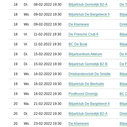
18
Di.
08-02-2022 19:30
Biljartclub Gorredijk B2-A
De T
18
Wo.
09-02-2022 19:30
Biljartclub De Bargebeck 5
Bilj
18
Wo.
09-02-2022 19:30
De Klameare
Drie
18
Vr.
11-02-2022 19:30
De Friesche Club 6
Bilj
18
Vr.
11-02-2022 19:30
BC De Bosk
Bilj
19
Di.
15-02-2022 19:30
Biljartcentrum Akkrum
De 
19
Di.
15-02-2022 19:30
Biljartclub Gorredijk B2-B
De F
19
Wo.
16-02-2022 19:30
Driebandenclub De Smidte
Bilj
19
Wo.
16-02-2022 19:30
Biljartclub De Bierhalle
Bilj
19
Wo.
16-02-2022 19:30
Posthoorn Dronrijp
BC 
20
Ma.
21-02-2022 19:30
Biljartclub De Bargebeck 4
Bilj
20
Di.
22-02-2022 19:30
Biljartclub Gorredijk B2-A
Drie
20
Wo.
23-02-2022 19:30
De Klameare
Bilj