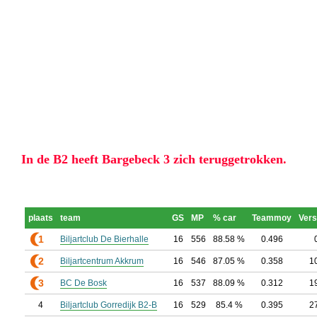
In de B2 heeft Bargebeck 3 zich teruggetrokken.
plaats
team
GS
MP
% car
Teammoy
Vers
1
Biljartclub De Bierhalle
16
556
88.58 %
0.496
2
Biljartcentrum Akkrum
16
546
87.05 %
0.358
1
3
BC De Bosk
16
537
88.09 %
0.312
1
4
Biljartclub Gorredijk B2-B
16
529
85.4 %
0.395
2