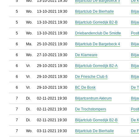
5
Wo.
13-10-2021 19:30
Biljartclub De Bargebeck 5
De 
5
Wo.
13-10-2021 19:30
Biljartclub De Bierhalle
Bilj
5
Wo.
13-10-2021 19:30
Biljartclub Gorredijk B2-B
Bilj
5
Wo.
13-10-2021 19:30
Driebandenclub De Smidte
Post
6
Ma.
25-10-2021 19:30
Biljartclub De Bargebeck 4
Bilj
6
Wo.
27-10-2021 19:30
De Klameare
Bilj
6
Vr.
29-10-2021 19:30
Biljartclub Gorredijk B2-A
Bilj
6
Vr.
29-10-2021 19:30
De Friesche Club 6
Bilj
6
Vr.
29-10-2021 19:30
BC De Bosk
De T
7
Di.
02-11-2021 19:30
Biljartcentrum Akkrum
Bilj
7
Di.
02-11-2021 19:30
De Trochstompers
Post
7
Di.
02-11-2021 19:30
Biljartclub Gorredijk B2-B
De 
7
Wo.
03-11-2021 19:30
Biljartclub De Bierhalle
De F