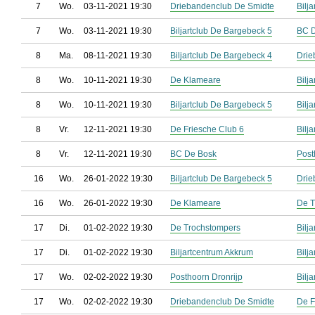
7
Wo.
03-11-2021 19:30
Driebandenclub De Smidte
Bilj
7
Wo.
03-11-2021 19:30
Biljartclub De Bargebeck 5
BC 
8
Ma.
08-11-2021 19:30
Biljartclub De Bargebeck 4
Drie
8
Wo.
10-11-2021 19:30
De Klameare
Bilj
8
Wo.
10-11-2021 19:30
Biljartclub De Bargebeck 5
Bilj
8
Vr.
12-11-2021 19:30
De Friesche Club 6
Bilj
8
Vr.
12-11-2021 19:30
BC De Bosk
Post
16
Wo.
26-01-2022 19:30
Biljartclub De Bargebeck 5
Drie
16
Wo.
26-01-2022 19:30
De Klameare
De T
17
Di.
01-02-2022 19:30
De Trochstompers
Bilj
17
Di.
01-02-2022 19:30
Biljartcentrum Akkrum
Bilj
17
Wo.
02-02-2022 19:30
Posthoorn Dronrijp
Bilj
17
Wo.
02-02-2022 19:30
Driebandenclub De Smidte
De F