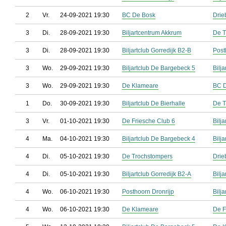
2
Vr.
24-09-2021 19:30
BC De Bosk
Drie
3
Di.
28-09-2021 19:30
Biljartcentrum Akkrum
De T
3
Di.
28-09-2021 19:30
Biljartclub Gorredijk B2-B
Post
3
Wo.
29-09-2021 19:30
Biljartclub De Bargebeck 5
Bilj
3
Wo.
29-09-2021 19:30
De Klameare
BC 
1
Do.
30-09-2021 19:30
Biljartclub De Bierhalle
De T
3
Vr.
01-10-2021 19:30
De Friesche Club 6
Bilj
4
Ma.
04-10-2021 19:30
Biljartclub De Bargebeck 4
Bilj
4
Di.
05-10-2021 19:30
De Trochstompers
Drie
4
Di.
05-10-2021 19:30
Biljartclub Gorredijk B2-A
Bilj
4
Wo.
06-10-2021 19:30
Posthoorn Dronrijp
Bilj
4
Wo.
06-10-2021 19:30
De Klameare
De F