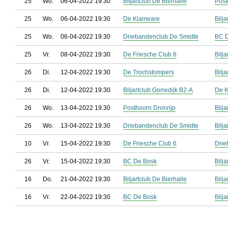
25
Wo.
06-04-2022 19:30
Biljartclub De Bierhalle
Post
25
Wo.
06-04-2022 19:30
De Klameare
Bilj
25
Wo.
06-04-2022 19:30
Driebandenclub De Smidte
BC 
25
Vr.
08-04-2022 19:30
De Friesche Club 6
Bilj
26
Di.
12-04-2022 19:30
De Trochstompers
Bilj
26
Di.
12-04-2022 19:30
Biljartclub Gorredijk B2-A
De 
26
Wo.
13-04-2022 19:30
Posthoorn Dronrijp
Bilj
26
Wo.
13-04-2022 19:30
Driebandenclub De Smidte
Bilj
10
Vr.
15-04-2022 19:30
De Friesche Club 6
Drie
26
Vr.
15-04-2022 19:30
BC De Bosk
Bilj
16
Do.
21-04-2022 19:30
Biljartclub De Bierhalle
Bilj
16
Vr.
22-04-2022 19:30
BC De Bosk
Bilj