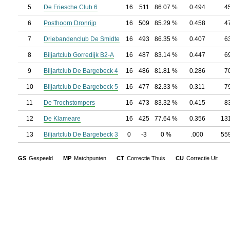
5
De Friesche Club 6
16
511
86.07 %
0.494
4
6
Posthoorn Dronrijp
16
509
85.29 %
0.458
4
7
Driebandenclub De Smidte
16
493
86.35 %
0.407
6
8
Biljartclub Gorredijk B2-A
16
487
83.14 %
0.447
6
9
Biljartclub De Bargebeck 4
16
486
81.81 %
0.286
7
10
Biljartclub De Bargebeck 5
16
477
82.33 %
0.311
7
11
De Trochstompers
16
473
83.32 %
0.415
8
12
De Klameare
16
425
77.64 %
0.356
13
13
Biljartclub De Bargebeck 3
0
-3
0 %
.000
55
GS
Gespeeld
MP
Matchpunten
CT
Correctie Thuis
CU
Correctie Uit