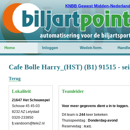
KNBB Gewest Midden-Nederlan
Home
Inloggen
Wedstr.form.
Handle
Cafe Bolle Harry_(HST) (B1) 91515 - se
Terug
Lokaliteit
Teamleider
21647 Het Schouwspel
Schouw 45 45-03
Voor meer gegevens dient u in te loggen.
8232 AZ Lelystad
Dit team is
244
keer bekeken
0320-233850
Thuisspeeldag :
Donderdag-avond
fj.vandoorn@tele2.nl
Reservedag :
n.v.t.