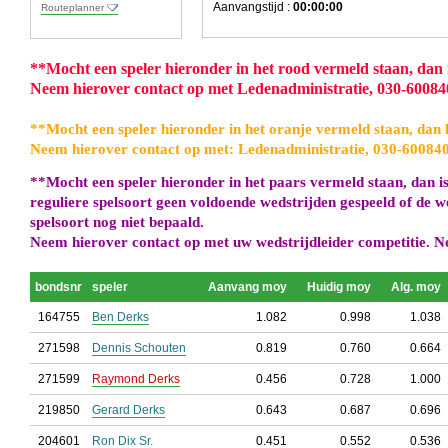
Aanvangstijd :
00:00:00
Routeplanner
**
Mocht een speler hieronder in het rood vermeld staan, dan is
Neem hierover contact op met Ledenadministratie, 030-6008
**
Mocht een speler hieronder in het oranje vermeld staan, dan h
Neem hierover contact op met: Ledenadministratie, 030-60084
**
Mocht een speler hieronder in het paars vermeld staan, dan is
reguliere spelsoort geen voldoende wedstrijden gespeeld of de w
spelsoort nog niet bepaald.
Neem hierover contact op met uw wedstrijdleider competitie. N
bondsnr
speler
Aanvang moy
Huidig moy
Alg. moy
164755
Ben Derks
1.082
0.998
1.038
271598
Dennis Schouten
0.819
0.760
0.664
271599
Raymond Derks
0.456
0.728
1.000
219850
Gerard Derks
0.643
0.687
0.696
204601
Ron Dix Sr.
0.451
0.552
0.536