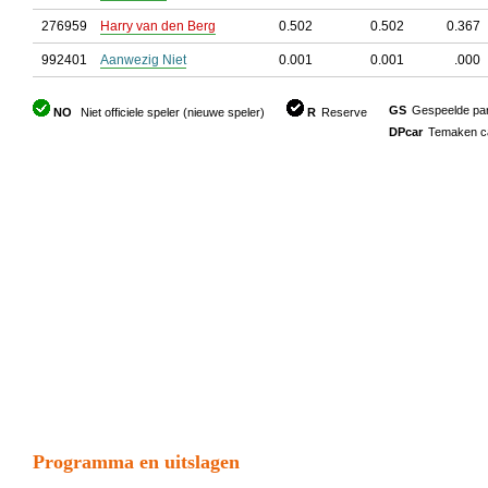
276959
Harry van den Berg
0.502
0.502
0.367
992401
Aanwezig Niet
0.001
0.001
.000
GS
Gespeelde part
NO
Niet officiele speler (nieuwe speler)
R
Reserve
DPcar
Temaken car
Programma en uitslagen