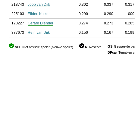
218743
Joop van Dijk
0.302
0.337
0.317
225103
Eildert Kuiken
0.290
0.290
.000
120227
Gerard Diender
0.274
0.273
0.285
387673
Rein van Dijk
0.150
0.167
0.199
GS
Gespeelde part
NO
Niet officiele speler (nieuwe speler)
R
Reserve
DPcar
Temaken car