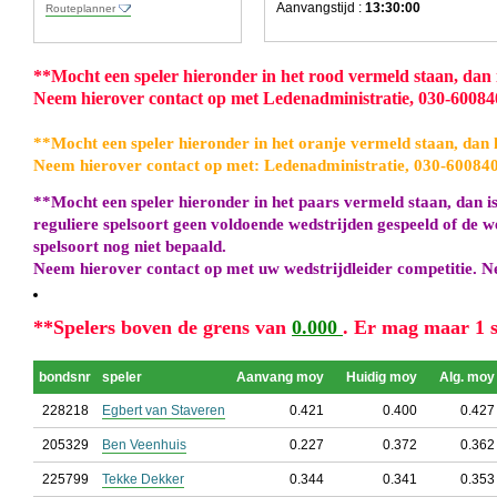
Aanvangstijd :
13:30:00
Routeplanner
**
Mocht een speler hieronder in het rood vermeld staan, dan is
Neem hierover contact op met Ledenadministratie, 030-6008
**
Mocht een speler hieronder in het oranje vermeld staan, dan h
Neem hierover contact op met: Ledenadministratie, 030-60084
**
Mocht een speler hieronder in het paars vermeld staan, dan is
reguliere spelsoort geen voldoende wedstrijden gespeeld of de w
spelsoort nog niet bepaald.
Neem hierover contact op met uw wedstrijdleider competitie. N
**
Spelers boven de grens van
0.000
. Er mag maar 1 s
bondsnr
speler
Aanvang moy
Huidig moy
Alg. moy
228218
Egbert van Staveren
0.421
0.400
0.427
205329
Ben Veenhuis
0.227
0.372
0.362
225799
Tekke Dekker
0.344
0.341
0.353