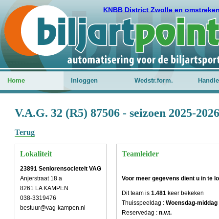
KNBB District Zwolle en omstreke
Home
Inloggen
Wedstr.form.
Handle
V.A.G. 32 (R5) 87506 - seizoen 2025-202
Terug
Lokaliteit
Teamleider
23891 Seniorensocieteit VAG
Anjerstraat 18 a
Voor meer gegevens dient u in te l
8261 LA KAMPEN
Dit team is
1.481
keer bekeken
038-3319476
Thuisspeeldag :
Woensdag-middag
bestuur@vag-kampen.nl
Reservedag :
n.v.t.