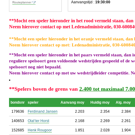
Aanvangstijd :
19:30:00
Routeplanner
**
Mocht een speler hieronder in het rood vermeld staan, dan is
Neem hierover contact op met Ledenadministratie, 030-6008
**
Mocht een speler hieronder in het oranje vermeld staan, dan h
Neem hierover contact op met: Ledenadministratie, 030-60084
**
Mocht een speler hieronder in het paars vermeld staan, dan is
reguliere spelsoort geen voldoende wedstrijden gespeeld of de w
spelsoort nog niet bepaald.
Neem hierover contact op met uw wedstrijdleider competitie. N
**
Spelers boven de grens van
2.400 tot maximaal 7.00
bondsnr
speler
Aanvang moy
Huidig moy
Alg. moy
179636
Ferdinand Jansen
2.203
2.354
2.384
140653
Olaf ter Horst
2.168
2.269
2.261
152685
Henk Rougoor
1.851
2.028
1.904