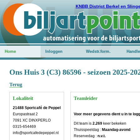
KNBB District Berkel en Sling
Home
Inloggen
Wedstr.form.
Handle
Ons Huis 3 (C3) 86596 - seizoen 2025-20
Terug
Lokaliteit
Teamleider
21488 Sportcafé de Peppel
Europastraat 2
Voor meer gegevens dient u in te log
7091 XC DINXPERLO
Dit team is
2.269
keer bekeken
0315-654469
Thuisspeeldag :
Maandag-avond
info@sportcafedepeppel.nl
Reservedag :
n.v.t.