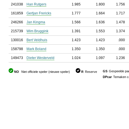
241038
Han Rutgers
1.985
1.800
1.756
161859
Gertjan Frericks
1.777
1.664
1.717
246266
Jan Kingma
1.566
1.636
1.478
215739
Wim Bruggink
1.391
1.553
1.374
130016
Bert Veldhuis
1.423
1.423
.000
158798
Mark Boland
1.350
1.350
.000
149473
Dieter Westerveld
1.024
1.097
1.236
GS
Gespeelde part
NO
Niet officiele speler (nieuwe speler)
R
Reserve
DPcar
Temaken car