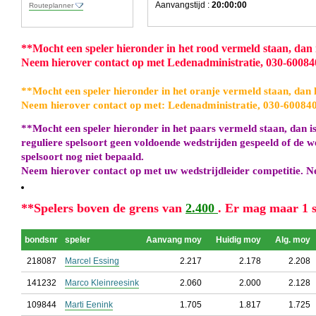
Aanvangstijd :
20:00:00
Routeplanner
**
Mocht een speler hieronder in het rood vermeld staan, dan is
Neem hierover contact op met Ledenadministratie, 030-6008
**
Mocht een speler hieronder in het oranje vermeld staan, dan h
Neem hierover contact op met: Ledenadministratie, 030-60084
**
Mocht een speler hieronder in het paars vermeld staan, dan is
reguliere spelsoort geen voldoende wedstrijden gespeeld of de w
spelsoort nog niet bepaald.
Neem hierover contact op met uw wedstrijdleider competitie. N
**
Spelers boven de grens van
2.400
. Er mag maar 1 s
bondsnr
speler
Aanvang moy
Huidig moy
Alg. moy
218087
Marcel Essing
2.217
2.178
2.208
141232
Marco Kleinreesink
2.060
2.000
2.128
109844
Marti Eenink
1.705
1.817
1.725