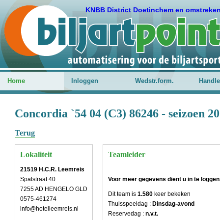
KNBB District Doetinchem en omstreke
Home
Inloggen
Wedstr.form.
Handle
Concordia `54 04 (C3) 86246 - seizoen 2
Terug
Lokaliteit
Teamleider
21519 H.C.R. Leemreis
Spalstraat 40
Voor meer gegevens dient u in te loggen
7255 AD HENGELO GLD
Dit team is
1.580
keer bekeken
0575-461274
Thuisspeeldag :
Dinsdag-avond
info@hotelleemreis.nl
Reservedag :
n.v.t.