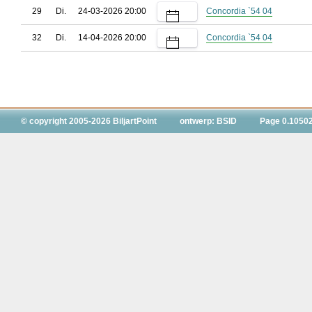
29
Di.
24-03-2026 20:00
Concordia `54 04
32
Di.
14-04-2026 20:00
Concordia `54 04
© copyright 2005-2026 BiljartPoint
ontwerp: BSID
Page 0.1050