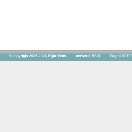
© copyright 2005-2026 BiljartPoint
ontwerp: BSID
Page 0.0070