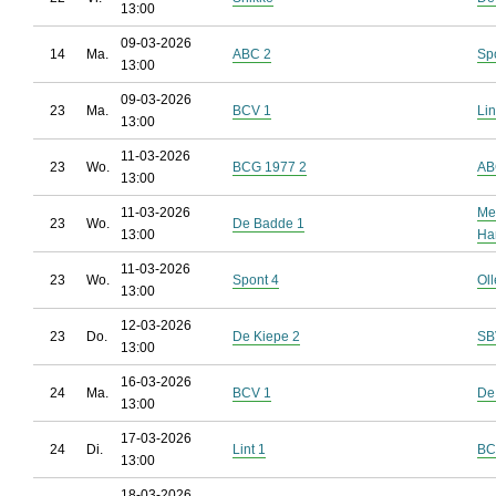
13:00
09-03-2026
14
Ma.
ABC 2
Sp
13:00
09-03-2026
23
Ma.
BCV 1
Lin
13:00
11-03-2026
23
Wo.
BCG 1977 2
AB
13:00
11-03-2026
Me
23
Wo.
De Badde 1
13:00
Ha
11-03-2026
23
Wo.
Spont 4
Ol
13:00
12-03-2026
23
Do.
De Kiepe 2
SB
13:00
16-03-2026
24
Ma.
BCV 1
De
13:00
17-03-2026
24
Di.
Lint 1
BC
13:00
18-03-2026