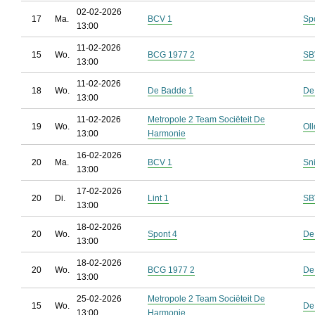
02-02-2026
17
Ma.
BCV 1
Sp
13:00
11-02-2026
15
Wo.
BCG 1977 2
SB
13:00
11-02-2026
18
Wo.
De Badde 1
De
13:00
11-02-2026
Metropole 2 Team Sociëteit De
19
Wo.
Ol
13:00
Harmonie
16-02-2026
20
Ma.
BCV 1
Sn
13:00
17-02-2026
20
Di.
Lint 1
SB
13:00
18-02-2026
20
Wo.
Spont 4
De
13:00
18-02-2026
20
Wo.
BCG 1977 2
De
13:00
25-02-2026
Metropole 2 Team Sociëteit De
15
Wo.
De
13:00
Harmonie