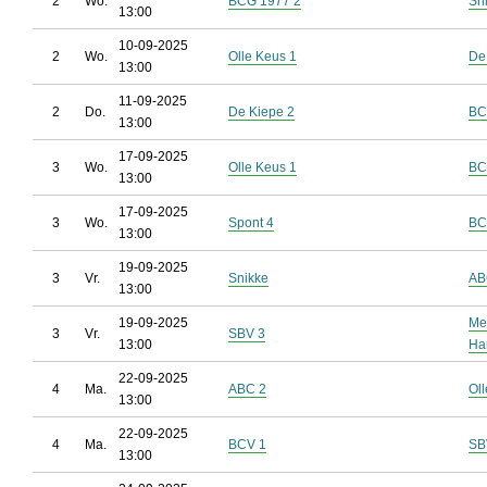
2
Wo.
BCG 1977 2
Sn
13:00
10-09-2025
2
Wo.
Olle Keus 1
De
13:00
11-09-2025
2
Do.
De Kiepe 2
BC
13:00
17-09-2025
3
Wo.
Olle Keus 1
BC
13:00
17-09-2025
3
Wo.
Spont 4
BC
13:00
19-09-2025
3
Vr.
Snikke
AB
13:00
19-09-2025
Me
3
Vr.
SBV 3
13:00
Ha
22-09-2025
4
Ma.
ABC 2
Ol
13:00
22-09-2025
4
Ma.
BCV 1
SB
13:00