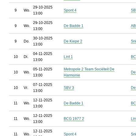
29-10-2025
9
Wo.
Spont 4
SB
13:00
29-10-2025
9
Wo.
De Badde 1
AB
13:00
30-10-2025
9
Do.
De Kiepe 2
Sn
13:00
04-11-2025
10
Di.
Lint 1
BC
13:00
05-11-2025
Metropole 2 Team Sociëteit De
10
Wo.
De
13:00
Harmonie
07-11-2025
10
Vr.
SBV 3
De
13:00
12-11-2025
11
Wo.
De Badde 1
BC
13:00
12-11-2025
11
Wo.
BCG 1977 2
Lin
13:00
12-11-2025
11
Wo.
Spont 4
Sn