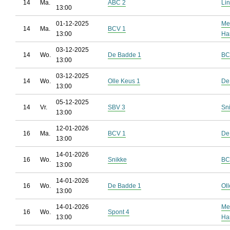
14
Ma.
ABC 2
Lin
13:00
01-12-2025
Me
14
Ma.
BCV 1
13:00
Ha
03-12-2025
14
Wo.
De Badde 1
BC
13:00
03-12-2025
14
Wo.
Olle Keus 1
De
13:00
05-12-2025
14
Vr.
SBV 3
Sn
13:00
12-01-2026
16
Ma.
BCV 1
De
13:00
14-01-2026
16
Wo.
Snikke
BC
13:00
14-01-2026
16
Wo.
De Badde 1
Ol
13:00
14-01-2026
Me
16
Wo.
Spont 4
13:00
Ha