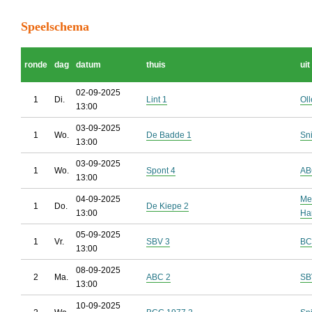
Speelschema
ronde
dag
datum
thuis
uit
02-09-2025
1
Di.
Lint 1
Ol
13:00
03-09-2025
1
Wo.
De Badde 1
Sn
13:00
03-09-2025
1
Wo.
Spont 4
AB
13:00
04-09-2025
Me
1
Do.
De Kiepe 2
13:00
Ha
05-09-2025
1
Vr.
SBV 3
BC
13:00
08-09-2025
2
Ma.
ABC 2
SB
13:00
10-09-2025