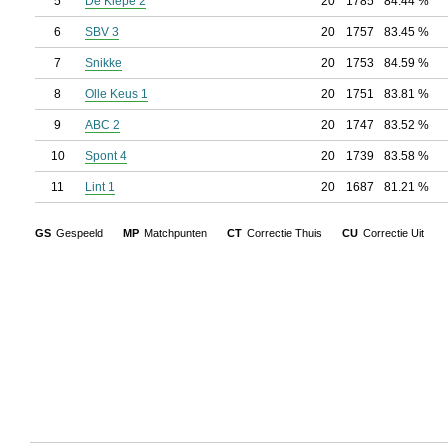
5
De Kiepe 2
20
1785
84.44 %
6
SBV 3
20
1757
83.45 %
7
Snikke
20
1753
84.59 %
8
Olle Keus 1
20
1751
83.81 %
9
ABC 2
20
1747
83.52 %
10
Spont 4
20
1739
83.58 %
11
Lint 1
20
1687
81.21 %
GS
Gespeeld
MP
Matchpunten
CT
Correctie Thuis
CU
Correctie Uit