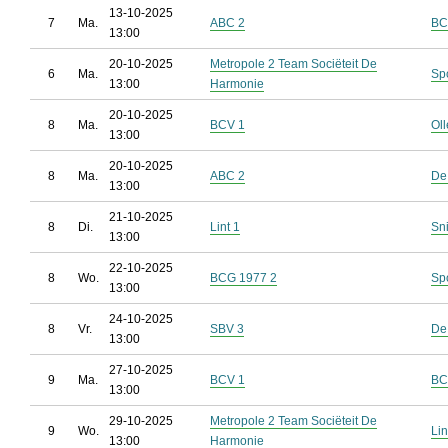
13-10-2025
7
Ma.
ABC 2
BC
13:00
20-10-2025
Metropole 2 Team Sociëteit De
6
Ma.
Sp
13:00
Harmonie
20-10-2025
8
Ma.
BCV 1
Ol
13:00
20-10-2025
8
Ma.
ABC 2
De
13:00
21-10-2025
8
Di.
Lint 1
Sn
13:00
22-10-2025
8
Wo.
BCG 1977 2
Sp
13:00
24-10-2025
8
Vr.
SBV 3
De
13:00
27-10-2025
9
Ma.
BCV 1
BC
13:00
29-10-2025
Metropole 2 Team Sociëteit De
9
Wo.
Lin
13:00
Harmonie