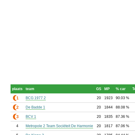
plaats
team
GS
MP
% car
T
1
BCG 1977 2
20
1923
90.03 %
2
De Badde 1
20
1844
88.08 %
3
BCV 1
20
1835
87.36 %
4
Metropole 2 Team Sociëteit De Harmonie
20
1817
87.06 %