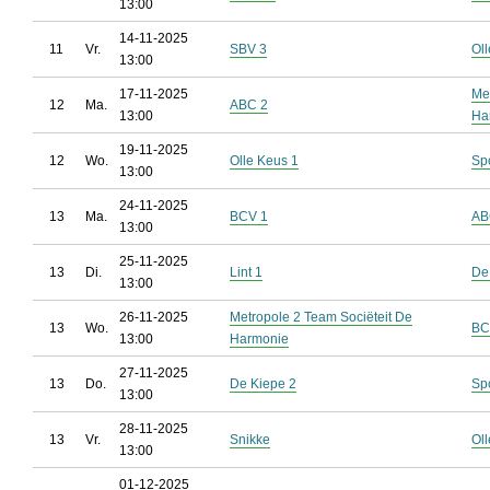
13:00
14-11-2025
11
Vr.
SBV 3
Ol
13:00
17-11-2025
Me
12
Ma.
ABC 2
13:00
Ha
19-11-2025
12
Wo.
Olle Keus 1
Sp
13:00
24-11-2025
13
Ma.
BCV 1
AB
13:00
25-11-2025
13
Di.
Lint 1
De
13:00
26-11-2025
Metropole 2 Team Sociëteit De
13
Wo.
BC
13:00
Harmonie
27-11-2025
13
Do.
De Kiepe 2
Sp
13:00
28-11-2025
13
Vr.
Snikke
Ol
13:00
01-12-2025