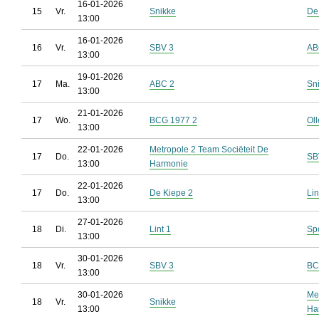
16-01-2026
15
Vr.
Snikke
De
13:00
16-01-2026
16
Vr.
SBV 3
AB
13:00
19-01-2026
17
Ma.
ABC 2
Sn
13:00
21-01-2026
17
Wo.
BCG 1977 2
Ol
13:00
22-01-2026
Metropole 2 Team Sociëteit De
17
Do.
SB
13:00
Harmonie
22-01-2026
17
Do.
De Kiepe 2
Lin
13:00
27-01-2026
18
Di.
Lint 1
Sp
13:00
30-01-2026
18
Vr.
SBV 3
BC
13:00
30-01-2026
Me
18
Vr.
Snikke
13:00
Ha