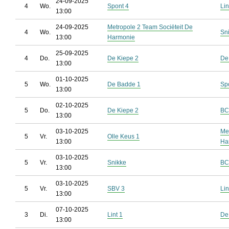
24-09-2025
4
Wo.
Spont 4
Lin
13:00
24-09-2025
Metropole 2 Team Sociëteit De
4
Wo.
Sn
13:00
Harmonie
25-09-2025
4
Do.
De Kiepe 2
De
13:00
01-10-2025
5
Wo.
De Badde 1
Sp
13:00
02-10-2025
5
Do.
De Kiepe 2
BC
13:00
03-10-2025
Me
5
Vr.
Olle Keus 1
13:00
Ha
03-10-2025
5
Vr.
Snikke
BC
13:00
03-10-2025
5
Vr.
SBV 3
Lin
13:00
07-10-2025
3
Di.
Lint 1
De
13:00