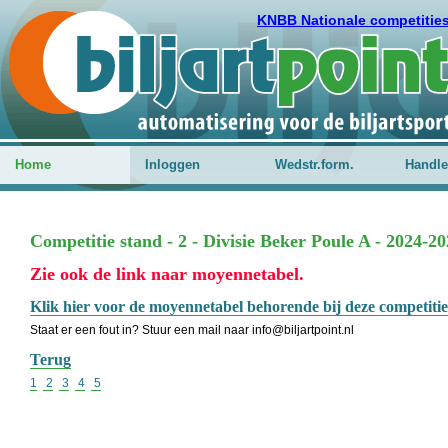
KNBB Nationale competitie
Home
Inloggen
Wedstr.form.
Handle
Competitie stand - 2 - Divisie Beker Poule A - 2024-2
Zie ook de link naar moyennetabel.
Klik hier voor de moyennetabel behorende bij deze competitie
Staat er een fout in? Stuur een mail naar info@biljartpoint.nl
Terug
1
2
3
4
5