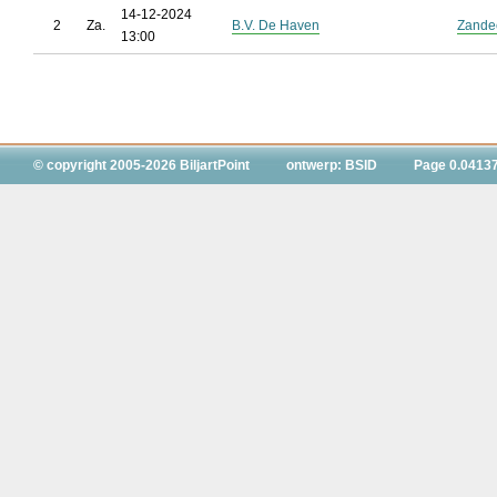
14-12-2024
2
Za.
B.V. De Haven
Zande
13:00
© copyright 2005-2026 BiljartPoint
ontwerp: BSID
Page 0.0413