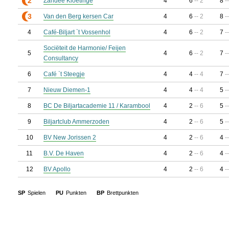
2
Zandee Kloetinge
4
6
-- 2
8
-
3
Van den Berg kersen Car
4
6
-- 2
8
-
4
Café-Biljart `t Vossenhol
4
6
-- 2
7
-
Sociëteit de Harmonie/ Feijen
5
4
6
-- 2
7
-
Consultancy
6
Café `t Steegje
4
4
-- 4
7
-
7
Nieuw Diemen-1
4
4
-- 4
5
-
8
BC De Biljartacademie 11 / Karambool
4
2
-- 6
5
-
9
Biljartclub Ammerzoden
4
2
-- 6
5
-
10
BV New Jorissen 2
4
2
-- 6
4
-
11
B.V. De Haven
4
2
-- 6
4
-
12
BV Apollo
4
2
-- 6
4
-
SP
Spielen
PU
Punkten
BP
Brettpunkten