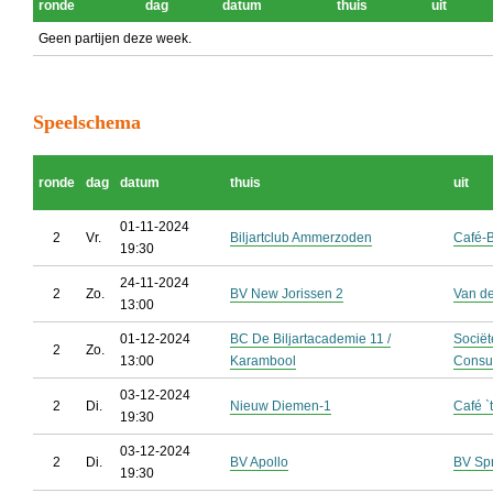
ronde
dag
datum
thuis
uit
Geen partijen deze week.
Speelschema
ronde
dag
datum
thuis
uit
01-11-2024
2
Vr.
Biljartclub Ammerzoden
Café-B
19:30
24-11-2024
2
Zo.
BV New Jorissen 2
Van de
13:00
01-12-2024
BC De Biljartacademie 11 /
Sociët
2
Zo.
13:00
Karambool
Consu
03-12-2024
2
Di.
Nieuw Diemen-1
Café `
19:30
03-12-2024
2
Di.
BV Apollo
BV Spr
19:30