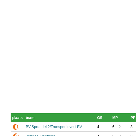
plaats
team
GS
MP
PP
1
BV Sprundel 2/Transportinvest BV
4
6
-- 2
8
-