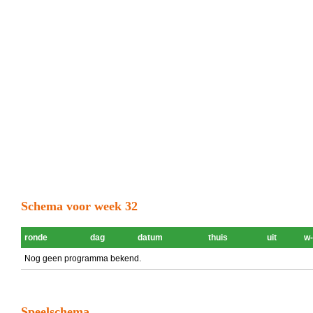
Schema voor week 32
ronde
dag
datum
thuis
uit
w
Nog geen programma bekend.
Speelschema