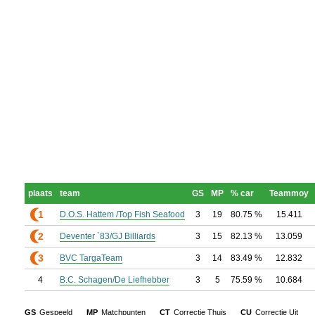
plaats
team
GS
MP
% car
Teammoy
1
D.O.S. Hattem /Top Fish Seafood
3
19
80.75 %
15.411
2
Deventer `83/GJ Billiards
3
15
82.13 %
13.059
3
BVC TargaTeam
3
14
83.49 %
12.832
4
B.C. Schagen/De Liefhebber
3
5
75.59 %
10.684
GS
Gespeeld
MP
Matchpunten
CT
Correctie Thuis
CU
Correctie Uit