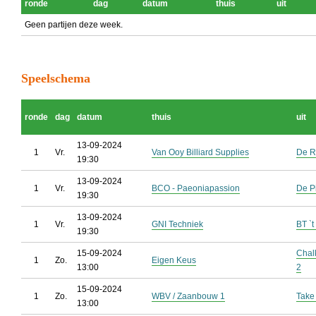
ronde
dag
datum
thuis
uit
Geen partijen deze week.
Speelschema
ronde
dag
datum
thuis
uit
13-09-2024
1
Vr.
Van Ooy Billiard Supplies
De R
19:30
13-09-2024
1
Vr.
BCO - Paeoniapassion
De P
19:30
13-09-2024
1
Vr.
GNI Techniek
BT `t
19:30
15-09-2024
Chal
1
Zo.
Eigen Keus
13:00
2
15-09-2024
1
Zo.
WBV / Zaanbouw 1
Take
13:00