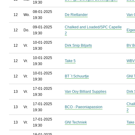
19:30
08-01-2025
12
Wo.
De Rietlander
Van O
19:30
09-01-2025
Chalked and Loaded/SPC Capelle
12
Do.
Eige
19:30
2
10-01-2025
12
Vr.
Dirk Snip Biljarts
BV B
19:30
10-01-2025
12
Vr.
Take 5
WBV 
19:30
10-01-2025
12
Vr.
BT `t Schuurtje
GNI 
19:30
17-01-2025
13
Vr.
Van Ooy Billiard Supplies
Dirk 
19:30
17-01-2025
Chal
13
Vr.
BCO - Paeoniapassion
19:30
2
17-01-2025
13
Vr.
GNI Techniek
Take
19:30
18-01-2025