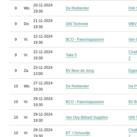
20-11-2024
9
Wo.
De Rietlander
Dirk 
19:30
21-11-2024
9
Do.
GNI Techniek
WBV 
19:30
22-11-2024
9
Vr.
BCO - Paeoniapassion
Van O
19:30
22-11-2024
Chal
9
Vr.
Take 5
19:30
2
23-11-2024
9
Za.
BV Beer de Jong
Eige
13:00
27-11-2024
10
Wo.
De Rietlander
De P
19:30
29-11-2024
10
Vr.
BCO - Paeoniapassion
BV B
19:30
29-11-2024
10
Vr.
Van Ooy Billiard Supplies
GNI 
19:30
29-11-2024
Chal
10
Vr.
BT `t Schuurtje
19:30
2