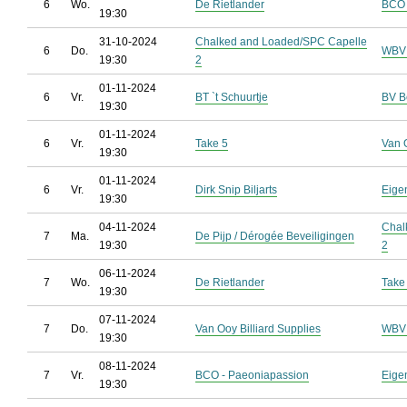
6
Wo.
De Rietlander
BCO 
19:30
31-10-2024
Chalked and Loaded/SPC Capelle
6
Do.
WBV 
19:30
2
01-11-2024
6
Vr.
BT `t Schuurtje
BV B
19:30
01-11-2024
6
Vr.
Take 5
Van O
19:30
01-11-2024
6
Vr.
Dirk Snip Biljarts
Eige
19:30
04-11-2024
Chal
7
Ma.
De Pijp / Dérogée Beveiligingen
19:30
2
06-11-2024
7
Wo.
De Rietlander
Take
19:30
07-11-2024
7
Do.
Van Ooy Billiard Supplies
WBV 
19:30
08-11-2024
7
Vr.
BCO - Paeoniapassion
Eige
19:30