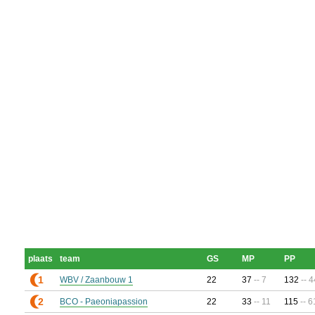
plaats
team
GS
MP
PP
1
WBV / Zaanbouw 1
22
37
-- 7
132
-- 4
2
BCO - Paeoniapassion
22
33
-- 11
115
-- 6