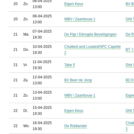
06-04-2025
20
Zo.
Eigen Keus
BV B
13:00
06-04-2025
20
Zo.
WBV / Zaanbouw 1
GNI 
13:00
07-04-2025
21
Ma.
De Pijp / Dérogée Beveiligingen
De R
19:30
10-04-2025
Chalked and Loaded/SPC Capelle
21
Do.
BT `t
19:30
2
11-04-2025
21
Vr.
Take 5
Dirk 
19:30
12-04-2025
21
Za.
BV Beer de Jong
BCO 
13:00
13-04-2025
21
Zo.
WBV / Zaanbouw 1
Eige
13:00
15-04-2025
22
Di.
Eigen Keus
GNI 
19:30
16-04-2025
Chal
22
Wo.
De Rietlander
19:30
2