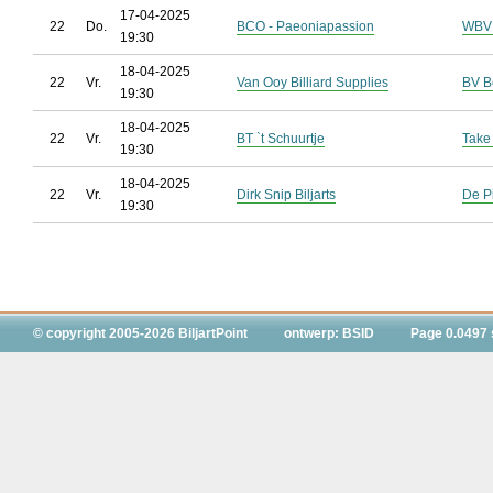
17-04-2025
22
Do.
BCO - Paeoniapassion
WBV 
19:30
18-04-2025
22
Vr.
Van Ooy Billiard Supplies
BV B
19:30
18-04-2025
22
Vr.
BT `t Schuurtje
Take
19:30
18-04-2025
22
Vr.
Dirk Snip Biljarts
De P
19:30
© copyright 2005-2026 BiljartPoint
ontwerp: BSID
Page 0.0497