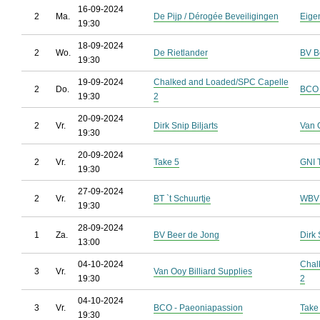
16-09-2024
2
Ma.
De Pijp / Dérogée Beveiligingen
Eige
19:30
18-09-2024
2
Wo.
De Rietlander
BV B
19:30
19-09-2024
Chalked and Loaded/SPC Capelle
2
Do.
BCO 
19:30
2
20-09-2024
2
Vr.
Dirk Snip Biljarts
Van O
19:30
20-09-2024
2
Vr.
Take 5
GNI 
19:30
27-09-2024
2
Vr.
BT `t Schuurtje
WBV 
19:30
28-09-2024
1
Za.
BV Beer de Jong
Dirk 
13:00
04-10-2024
Chal
3
Vr.
Van Ooy Billiard Supplies
19:30
2
04-10-2024
3
Vr.
BCO - Paeoniapassion
Take
19:30