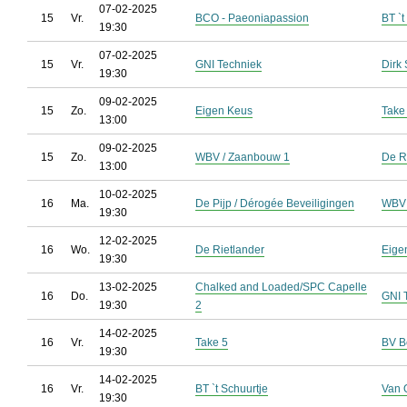
07-02-2025
15
Vr.
BCO - Paeoniapassion
BT `t
19:30
07-02-2025
15
Vr.
GNI Techniek
Dirk 
19:30
09-02-2025
15
Zo.
Eigen Keus
Take
13:00
09-02-2025
15
Zo.
WBV / Zaanbouw 1
De R
13:00
10-02-2025
16
Ma.
De Pijp / Dérogée Beveiligingen
WBV 
19:30
12-02-2025
16
Wo.
De Rietlander
Eige
19:30
13-02-2025
Chalked and Loaded/SPC Capelle
16
Do.
GNI 
19:30
2
14-02-2025
16
Vr.
Take 5
BV B
19:30
14-02-2025
16
Vr.
BT `t Schuurtje
Van O
19:30