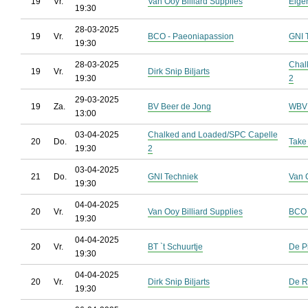
19
Vr.
Van Ooy Billiard Supplies
Eige
19:30
28-03-2025
19
Vr.
BCO - Paeoniapassion
GNI 
19:30
28-03-2025
Chal
19
Vr.
Dirk Snip Biljarts
19:30
2
29-03-2025
19
Za.
BV Beer de Jong
WBV 
13:00
03-04-2025
Chalked and Loaded/SPC Capelle
20
Do.
Take
19:30
2
03-04-2025
21
Do.
GNI Techniek
Van O
19:30
04-04-2025
20
Vr.
Van Ooy Billiard Supplies
BCO 
19:30
04-04-2025
20
Vr.
BT `t Schuurtje
De P
19:30
04-04-2025
20
Vr.
Dirk Snip Biljarts
De R
19:30