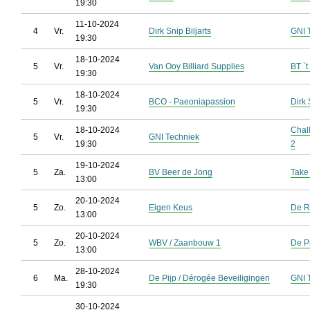
19:30
11-10-2024
4
Vr.
Dirk Snip Biljarts
GNI 
19:30
18-10-2024
5
Vr.
Van Ooy Billiard Supplies
BT `t
19:30
18-10-2024
5
Vr.
BCO - Paeoniapassion
Dirk 
19:30
18-10-2024
Chal
5
Vr.
GNI Techniek
19:30
2
19-10-2024
5
Za.
BV Beer de Jong
Take
13:00
20-10-2024
5
Zo.
Eigen Keus
De R
13:00
20-10-2024
5
Zo.
WBV / Zaanbouw 1
De P
13:00
28-10-2024
6
Ma.
De Pijp / Dérogée Beveiligingen
GNI 
19:30
30-10-2024