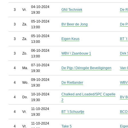
04-10-2024
3
Vr.
GNI Techniek
De R
19:30
05-10-2024
3
Za.
BV Beer de Jong
De P
13:00
05-10-2024
3
Za.
Eigen Keus
BT `t
13:00
06-10-2024
3
Zo.
WBV / Zaanbouw 1
Dirk 
13:00
07-10-2024
4
Ma.
De Pijp / Dérogée Beveiligingen
Van O
19:30
09-10-2024
4
Wo.
De Rietlander
WBV 
19:30
10-10-2024
Chalked and Loaded/SPC Capelle
4
Do.
BV B
19:30
2
11-10-2024
4
Vr.
BT `t Schuurtje
BCO 
19:30
11-10-2024
4
Vr.
Take 5
Eige