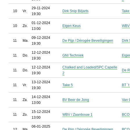
29-11-2024
10
Vr.
Dirk Snip Biljarts
Take
19:30
01-12-2024
10
Zo.
Eigen Keus
WBV 
13:00
09-12-2024
11
Ma.
De Pijp / Dérogée Beveiligingen
Dirk 
19:30
12-12-2024
11
Do.
GNI Techniek
Eige
19:30
12-12-2024
Chalked and Loaded/SPC Capelle
11
Do.
De R
19:30
2
13-12-2024
11
Vr.
Take 5
BT `t
19:30
14-12-2024
11
Za.
BV Beer de Jong
Van O
13:00
15-12-2024
11
Zo.
WBV / Zaanbouw 1
BCO 
13:00
06-01-2025
12
Ma.
De Pijp / Dérogée Beveiligingen
BCO 