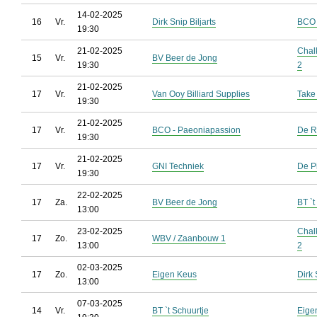
14-02-2025
16
Vr.
Dirk Snip Biljarts
BCO 
19:30
21-02-2025
Chal
15
Vr.
BV Beer de Jong
19:30
2
21-02-2025
17
Vr.
Van Ooy Billiard Supplies
Take
19:30
21-02-2025
17
Vr.
BCO - Paeoniapassion
De R
19:30
21-02-2025
17
Vr.
GNI Techniek
De P
19:30
22-02-2025
17
Za.
BV Beer de Jong
BT `t
13:00
23-02-2025
Chal
17
Zo.
WBV / Zaanbouw 1
13:00
2
02-03-2025
17
Zo.
Eigen Keus
Dirk 
13:00
07-03-2025
14
Vr.
BT `t Schuurtje
Eige