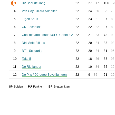
3
BV Beer de Jong
22
27
-- 17
106
-- 7
4
Van Ooy Billiard Supplies
22
24
-- 20
98
-- 78
5
Eigen Keus
22
23
-- 21
87
-- 89
6
GNI Techniek
22
22
-- 22
87
-- 89
7
Chalked and Loaded/SPC Capelle 2
22
21
-- 23
78
-- 98
8
Dirk Snip Biljarts
22
20
-- 24
83
-- 93
9
BT `t Schuurtje
22
20
-- 24
81
-- 95
10
Take 5
22
18
-- 26
83
-- 93
11
De Rietlander
22
10
-- 34
55
-- 12
12
De Pijp / Dérogée Beveiligingen
22
9
-- 35
51
-- 12
SP
Spielen
PU
Punkten
BP
Brettpunkten