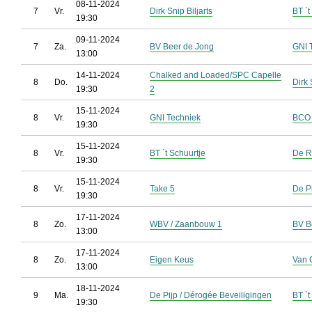
08-11-2024
7
Vr.
Dirk Snip Biljarts
BT `t
19:30
09-11-2024
7
Za.
BV Beer de Jong
GNI 
13:00
14-11-2024
Chalked and Loaded/SPC Capelle
8
Do.
Dirk 
19:30
2
15-11-2024
8
Vr.
GNI Techniek
BCO 
19:30
15-11-2024
8
Vr.
BT `t Schuurtje
De R
19:30
15-11-2024
8
Vr.
Take 5
De P
19:30
17-11-2024
8
Zo.
WBV / Zaanbouw 1
BV B
13:00
17-11-2024
8
Zo.
Eigen Keus
Van O
13:00
18-11-2024
9
Ma.
De Pijp / Dérogée Beveiligingen
BT `t
19:30