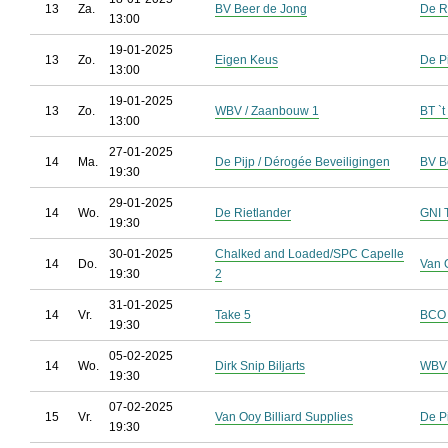
13
Za.
BV Beer de Jong
De R
13:00
19-01-2025
13
Zo.
Eigen Keus
De P
13:00
19-01-2025
13
Zo.
WBV / Zaanbouw 1
BT `t
13:00
27-01-2025
14
Ma.
De Pijp / Dérogée Beveiligingen
BV B
19:30
29-01-2025
14
Wo.
De Rietlander
GNI 
19:30
30-01-2025
Chalked and Loaded/SPC Capelle
14
Do.
Van O
19:30
2
31-01-2025
14
Vr.
Take 5
BCO 
19:30
05-02-2025
14
Wo.
Dirk Snip Biljarts
WBV 
19:30
07-02-2025
15
Vr.
Van Ooy Billiard Supplies
De P
19:30