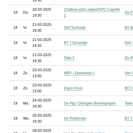
19:30
20-03-2025
Chalked and Loaded/SPC Capelle
18
Do.
De P
19:30
2
21-03-2025
18
Vr.
GNI Techniek
BV B
19:30
21-03-2025
18
Vr.
BT `t Schuurtje
Dirk 
19:30
21-03-2025
18
Vr.
Take 5
De R
19:30
23-03-2025
18
Zo.
WBV / Zaanbouw 1
Van O
13:00
23-03-2025
18
Zo.
Eigen Keus
BCO 
13:00
24-03-2025
19
Ma.
De Pijp / Dérogée Beveiligingen
Take
19:30
26-03-2025
19
Wo.
De Rietlander
BT `t
19:30
28-03-2025