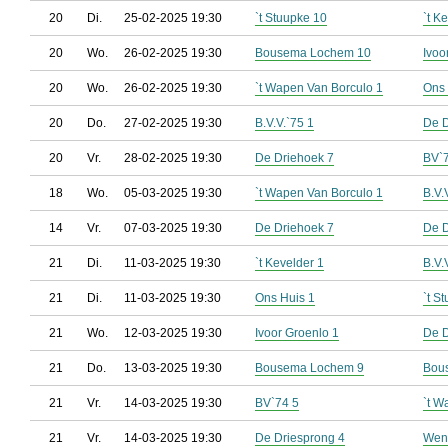
20
Di.
25-02-2025 19:30
`t Stuupke 10
`t K
20
Wo.
26-02-2025 19:30
Bousema Lochem 10
Ivoo
20
Wo.
26-02-2025 19:30
`t Wapen Van Borculo 1
Ons 
20
Do.
27-02-2025 19:30
B.V.V.`75 1
De D
20
Vr.
28-02-2025 19:30
De Driehoek 7
BV`
18
Wo.
05-03-2025 19:30
`t Wapen Van Borculo 1
B.V.
14
Vr.
07-03-2025 19:30
De Driehoek 7
De D
21
Di.
11-03-2025 19:30
`t Kevelder 1
B.V.
21
Di.
11-03-2025 19:30
Ons Huis 1
`t S
21
Wo.
12-03-2025 19:30
Ivoor Groenlo 1
De D
21
Do.
13-03-2025 19:30
Bousema Lochem 9
Bou
21
Vr.
14-03-2025 19:30
BV`74 5
`t W
21
Vr.
14-03-2025 19:30
De Driesprong 4
Went