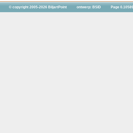
© copyright 2005-2026 BiljartPoint
ontwerp: BSID
Page 0.1058