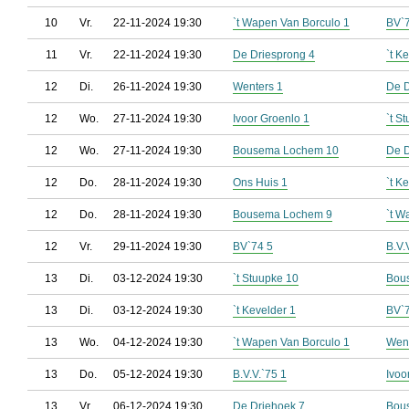
10
Vr.
22-11-2024 19:30
`t Wapen Van Borculo 1
BV`
11
Vr.
22-11-2024 19:30
De Driesprong 4
`t K
12
Di.
26-11-2024 19:30
Wenters 1
De D
12
Wo.
27-11-2024 19:30
Ivoor Groenlo 1
`t S
12
Wo.
27-11-2024 19:30
Bousema Lochem 10
De D
12
Do.
28-11-2024 19:30
Ons Huis 1
`t K
12
Do.
28-11-2024 19:30
Bousema Lochem 9
`t W
12
Vr.
29-11-2024 19:30
BV`74 5
B.V.
13
Di.
03-12-2024 19:30
`t Stuupke 10
Bou
13
Di.
03-12-2024 19:30
`t Kevelder 1
BV`
13
Wo.
04-12-2024 19:30
`t Wapen Van Borculo 1
Went
13
Do.
05-12-2024 19:30
B.V.V.`75 1
Ivoo
13
Vr.
06-12-2024 19:30
De Driehoek 7
Bou