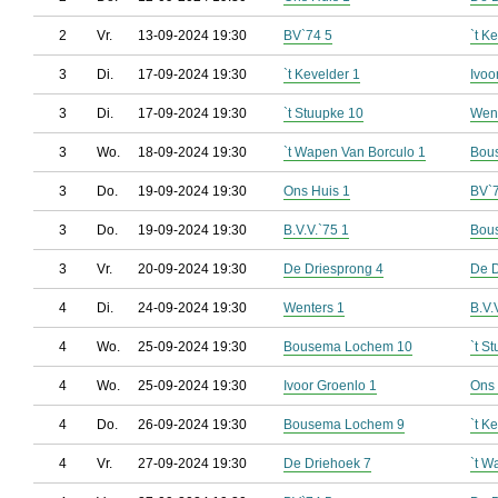
2
Vr.
13-09-2024 19:30
BV`74 5
`t K
3
Di.
17-09-2024 19:30
`t Kevelder 1
Ivoo
3
Di.
17-09-2024 19:30
`t Stuupke 10
Went
3
Wo.
18-09-2024 19:30
`t Wapen Van Borculo 1
Bou
3
Do.
19-09-2024 19:30
Ons Huis 1
BV`
3
Do.
19-09-2024 19:30
B.V.V.`75 1
Bou
3
Vr.
20-09-2024 19:30
De Driesprong 4
De D
4
Di.
24-09-2024 19:30
Wenters 1
B.V.
4
Wo.
25-09-2024 19:30
Bousema Lochem 10
`t S
4
Wo.
25-09-2024 19:30
Ivoor Groenlo 1
Ons 
4
Do.
26-09-2024 19:30
Bousema Lochem 9
`t K
4
Vr.
27-09-2024 19:30
De Driehoek 7
`t W