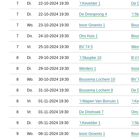
7
Di.
22-10-2024 19:30
`t Kevelder 1
De D
7
Di.
22-10-2024 19:30
De Driesprong 4
`t S
7
Wo.
23-10-2024 19:30
Ivoor Groenlo 1
Bou
7
Do.
24-10-2024 19:30
Ons Huis 1
Bou
7
Vr.
25-10-2024 19:30
BV`74 5
Went
8
Di.
29-10-2024 19:30
`t Stuupke 10
B.V.
8
Di.
29-10-2024 19:30
Wenters 1
Ivoo
8
Wo.
30-10-2024 19:30
Bousema Lochem 10
BV`
8
Do.
31-10-2024 19:30
Bousema Lochem 9
De D
8
Vr.
01-11-2024 19:30
`t Wapen Van Borculo 1
`t K
8
Vr.
01-11-2024 19:30
De Driehoek 7
Ons 
9
Di.
05-11-2024 19:30
`t Kevelder 1
`t S
9
Wo.
06-11-2024 19:30
Ivoor Groenlo 1
Bou