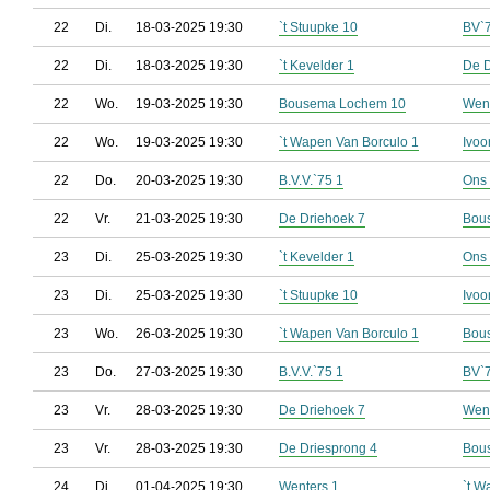
22
Di.
18-03-2025 19:30
`t Stuupke 10
BV`
22
Di.
18-03-2025 19:30
`t Kevelder 1
De D
22
Wo.
19-03-2025 19:30
Bousema Lochem 10
Went
22
Wo.
19-03-2025 19:30
`t Wapen Van Borculo 1
Ivoo
22
Do.
20-03-2025 19:30
B.V.V.`75 1
Ons 
22
Vr.
21-03-2025 19:30
De Driehoek 7
Bou
23
Di.
25-03-2025 19:30
`t Kevelder 1
Ons 
23
Di.
25-03-2025 19:30
`t Stuupke 10
Ivoo
23
Wo.
26-03-2025 19:30
`t Wapen Van Borculo 1
Bou
23
Do.
27-03-2025 19:30
B.V.V.`75 1
BV`
23
Vr.
28-03-2025 19:30
De Driehoek 7
Went
23
Vr.
28-03-2025 19:30
De Driesprong 4
Bou
24
Di.
01-04-2025 19:30
Wenters 1
`t W