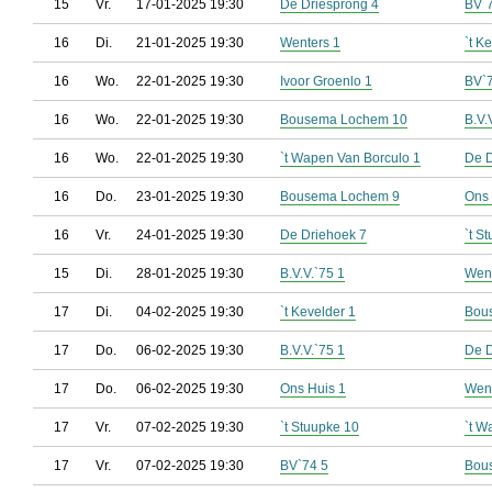
15
Vr.
17-01-2025 19:30
De Driesprong 4
BV`
16
Di.
21-01-2025 19:30
Wenters 1
`t K
16
Wo.
22-01-2025 19:30
Ivoor Groenlo 1
BV`
16
Wo.
22-01-2025 19:30
Bousema Lochem 10
B.V.
16
Wo.
22-01-2025 19:30
`t Wapen Van Borculo 1
De D
16
Do.
23-01-2025 19:30
Bousema Lochem 9
Ons 
16
Vr.
24-01-2025 19:30
De Driehoek 7
`t S
15
Di.
28-01-2025 19:30
B.V.V.`75 1
Went
17
Di.
04-02-2025 19:30
`t Kevelder 1
Bou
17
Do.
06-02-2025 19:30
B.V.V.`75 1
De D
17
Do.
06-02-2025 19:30
Ons Huis 1
Went
17
Vr.
07-02-2025 19:30
`t Stuupke 10
`t W
17
Vr.
07-02-2025 19:30
BV`74 5
Bou