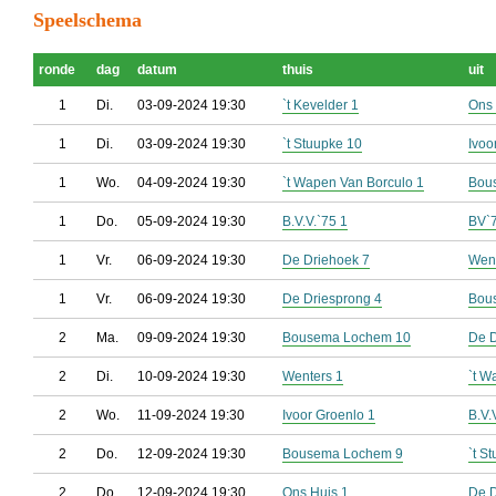
Speelschema
ronde
dag
datum
thuis
uit
1
Di.
03-09-2024 19:30
`t Kevelder 1
Ons 
1
Di.
03-09-2024 19:30
`t Stuupke 10
Ivoo
1
Wo.
04-09-2024 19:30
`t Wapen Van Borculo 1
Bou
1
Do.
05-09-2024 19:30
B.V.V.`75 1
BV`
1
Vr.
06-09-2024 19:30
De Driehoek 7
Went
1
Vr.
06-09-2024 19:30
De Driesprong 4
Bou
2
Ma.
09-09-2024 19:30
Bousema Lochem 10
De D
2
Di.
10-09-2024 19:30
Wenters 1
`t W
2
Wo.
11-09-2024 19:30
Ivoor Groenlo 1
B.V.
2
Do.
12-09-2024 19:30
Bousema Lochem 9
`t S
2
Do.
12-09-2024 19:30
Ons Huis 1
De D