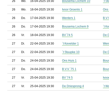
26
Wo.
16-04-2025 19:30
Bousema Lochem 10
`t S
26
Wo.
16-04-2025 19:30
Ivoor Groenlo 1
Ons 
26
Do.
17-04-2025 19:30
Wenters 1
B.V.
26
Do.
17-04-2025 19:30
Bousema Lochem 9
`t K
26
Vr.
18-04-2025 19:30
BV`74 5
De D
27
Di.
22-04-2025 19:30
`t Kevelder 1
Went
27
Di.
22-04-2025 19:30
`t Stuupke 10
De D
27
Do.
24-04-2025 19:30
Ons Huis 1
Bou
27
Do.
24-04-2025 19:30
B.V.V.`75 1
Bou
27
Vr.
25-04-2025 19:30
BV`74 5
Ivoo
27
Vr.
25-04-2025 19:30
De Driesprong 4
`t W