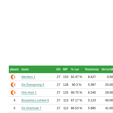
plaats
team
GS
MP
% car
Teammoy
Verschil
1
Wenters 1
27
153
92.47 %
8.427
0.00
2
De Driesprong 4
27
128
90.3 %
5.387
25.00
3
Ons Huis 1
27
125
90.75 %
6.240
28.00
4
Bousema Lochem 9
27
113
87.17 %
5.123
40.00
5
De Driehoek 7
27
112
86.53 %
5.985
41.00