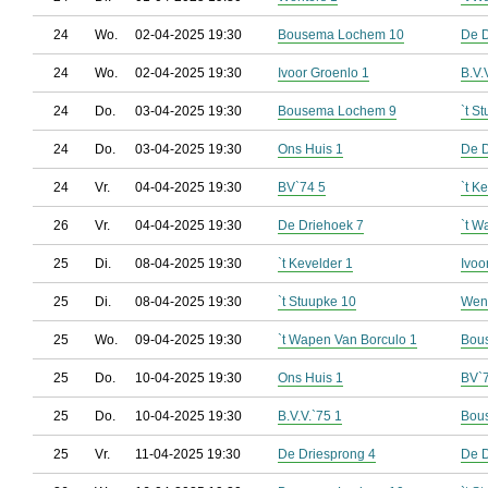
24
Wo.
02-04-2025 19:30
Bousema Lochem 10
De D
24
Wo.
02-04-2025 19:30
Ivoor Groenlo 1
B.V.
24
Do.
03-04-2025 19:30
Bousema Lochem 9
`t S
24
Do.
03-04-2025 19:30
Ons Huis 1
De D
24
Vr.
04-04-2025 19:30
BV`74 5
`t K
26
Vr.
04-04-2025 19:30
De Driehoek 7
`t W
25
Di.
08-04-2025 19:30
`t Kevelder 1
Ivoo
25
Di.
08-04-2025 19:30
`t Stuupke 10
Went
25
Wo.
09-04-2025 19:30
`t Wapen Van Borculo 1
Bou
25
Do.
10-04-2025 19:30
Ons Huis 1
BV`
25
Do.
10-04-2025 19:30
B.V.V.`75 1
Bou
25
Vr.
11-04-2025 19:30
De Driesprong 4
De D