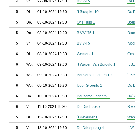
4
Vr.
27-09-2024 19:30
BV`74 5
De D
5
Di.
01-10-2024 19:30
`t Stuupke 10
De D
5
Do.
03-10-2024 19:30
Ons Huis 1
Bou
5
Do.
03-10-2024 19:30
B.V.V.`75 1
Bou
5
Vr.
04-10-2024 19:30
BV`74 5
Ivoo
6
Di.
08-10-2024 19:30
Wenters 1
Ons 
6
Wo.
09-10-2024 19:30
`t Wapen Van Borculo 1
`t S
6
Wo.
09-10-2024 19:30
Bousema Lochem 10
`t K
6
Wo.
09-10-2024 19:30
Ivoor Groenlo 1
De D
6
Do.
10-10-2024 19:30
Bousema Lochem 9
BV`
6
Vr.
11-10-2024 19:30
De Driehoek 7
B.V.
5
Di.
15-10-2024 19:30
`t Kevelder 1
Went
5
Vr.
18-10-2024 19:30
De Driesprong 4
`t W