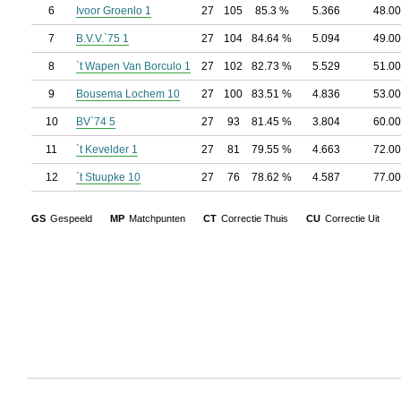
6
Ivoor Groenlo 1
27
105
85.3 %
5.366
48.00
7
B.V.V.`75 1
27
104
84.64 %
5.094
49.00
8
`t Wapen Van Borculo 1
27
102
82.73 %
5.529
51.00
9
Bousema Lochem 10
27
100
83.51 %
4.836
53.00
10
BV`74 5
27
93
81.45 %
3.804
60.00
11
`t Kevelder 1
27
81
79.55 %
4.663
72.00
12
`t Stuupke 10
27
76
78.62 %
4.587
77.00
GS
Gespeeld
MP
Matchpunten
CT
Correctie Thuis
CU
Correctie Uit