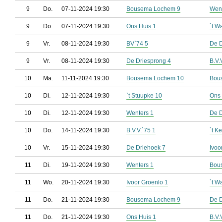
9
Do.
07-11-2024 19:30
Bousema Lochem 9
Went
9
Do.
07-11-2024 19:30
Ons Huis 1
`t W
9
Vr.
08-11-2024 19:30
BV`74 5
De D
9
Vr.
08-11-2024 19:30
De Driesprong 4
B.V.
10
Ma.
11-11-2024 19:30
Bousema Lochem 10
Bou
10
Di.
12-11-2024 19:30
`t Stuupke 10
Ons 
10
Di.
12-11-2024 19:30
Wenters 1
De D
10
Do.
14-11-2024 19:30
B.V.V.`75 1
`t K
10
Vr.
15-11-2024 19:30
De Driehoek 7
Ivoo
11
Di.
19-11-2024 19:30
Wenters 1
Bou
11
Wo.
20-11-2024 19:30
Ivoor Groenlo 1
`t W
11
Do.
21-11-2024 19:30
Bousema Lochem 9
De D
11
Do.
21-11-2024 19:30
Ons Huis 1
B.V.