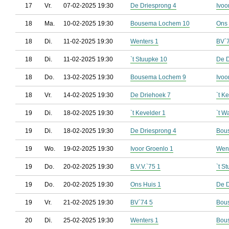
17
Vr.
07-02-2025 19:30
De Driesprong 4
Ivoo
18
Ma.
10-02-2025 19:30
Bousema Lochem 10
Ons 
18
Di.
11-02-2025 19:30
Wenters 1
BV`
18
Di.
11-02-2025 19:30
`t Stuupke 10
De D
18
Do.
13-02-2025 19:30
Bousema Lochem 9
Ivoo
18
Vr.
14-02-2025 19:30
De Driehoek 7
`t K
19
Di.
18-02-2025 19:30
`t Kevelder 1
`t W
19
Di.
18-02-2025 19:30
De Driesprong 4
Bou
19
Wo.
19-02-2025 19:30
Ivoor Groenlo 1
Went
19
Do.
20-02-2025 19:30
B.V.V.`75 1
`t S
19
Do.
20-02-2025 19:30
Ons Huis 1
De D
19
Vr.
21-02-2025 19:30
BV`74 5
Bou
20
Di.
25-02-2025 19:30
Wenters 1
Bou