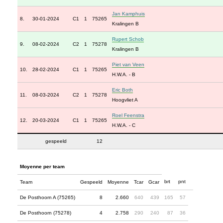
Jan Kamphuis
8.
30-01-2024
C1
1
75265
Kralingen B
Rupert Schob
9.
08-02-2024
C2
1
75278
Kralingen B
Piet van Veen
10.
28-02-2024
C1
1
75265
H.W.A. - B
Eric Both
11.
08-03-2024
C2
1
75278
Hoogvliet A
Roel Feenstra
12.
20-03-2024
C1
1
75265
H.W.A. - C
gespeeld
12
Moyenne per team
brt
pnt
Team
Gespeeld
Moyenne
Tcar
Gcar
De Posthoorn A (75265)
8
2.660
640
439
165
57
De Posthoorn (75278)
4
2.758
290
240
87
36