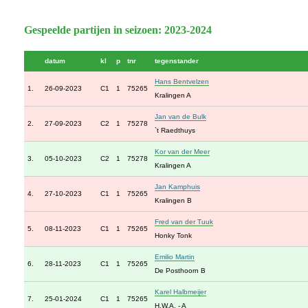
Gespeelde partijen in seizoen: 2023-2024
datum
kl
p
tnr
tegenstander
Hans Bentvelzen
1.
26-09-2023
C1
1
75265
Kralingen A
Jan van de Bulk
2.
27-09-2023
C2
1
75278
`t Raedthuys
Kor van der Meer
3.
05-10-2023
C2
1
75278
Kralingen A
Jan Kamphuis
4.
27-10-2023
C1
1
75265
Kralingen B
Fred van der Tuuk
5.
08-11-2023
C1
1
75265
Honky Tonk
Emilio Martin
6.
28-11-2023
C1
1
75265
De Posthoorn B
Karel Halbmeijer
7.
25-01-2024
C1
1
75265
H.W.A. - A