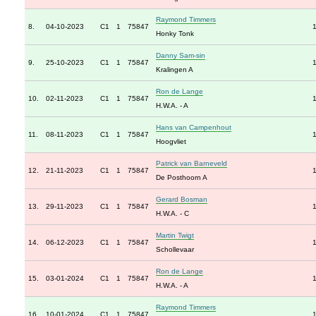
Raymond Timmers
8.
04-10-2023
C1
1
75847
Honky Tonk
Danny Sam-sin
9.
25-10-2023
C1
1
75847
Kralingen A
Ron de Lange
10.
02-11-2023
C1
1
75847
H.W.A. - A
Hans van Campenhout
11.
08-11-2023
C1
1
75847
Hoogvliet
Patrick van Barneveld
12.
21-11-2023
C1
1
75847
De Posthoorn A
Gerard Bosman
13.
29-11-2023
C1
1
75847
H.W.A. - C
Martin Twigt
14.
06-12-2023
C1
1
75847
Schollevaar
Ron de Lange
15.
03-01-2024
C1
1
75847
H.W.A. - A
Raymond Timmers
16.
10-01-2024
C1
1
75847