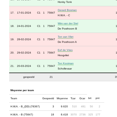
Honky Tonk
Gerard Bosman
17.
17-01-2024
C1
1
75847
H.W.A. - C
Wim van der Stel
18.
24-01-2024
C1
1
75847
De Posthoorn B
Ton van Vliet
19.
28-02-2024
C1
1
75847
De Posthoorn A
Eef de Vries
20.
29-02-2024
C1
1
75847
Hoogvliet
Ton Kooiman
21.
20-03-2024
C1
1
75847
Schollevaar
gespeeld
21
3
Moyenne per team
brt
pnt
Team
Gespeeld
Moyenne
Tcar
Gcar
H.W.A. - B_(DD) (78367)
3
9.620
510
481
50
2
H.W.A. - B (75847)
18
8.418
3070
2736
325
177