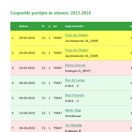
Gespeelde partijen in seizoen: 2023-2024
datum
kl
p
tnr
tegenstander
t
Ferry van Stralen
1.
25-05-2024
C1
1
78367
Jacobswoude 34_(V&R)
Ferry van Stralen
2.
25-05-2024
C1
1
78367
Jacobswoude 34_(V&R)
Danny Sam-sin
3.
25-05-2024
C1
1
78367
Kralingen A_(ROT)
Ron de Lange
4.
06-09-2023
C1
1
75847
H.W.A. - C
Roel Feenstra
5.
06-09-2023
C1
1
75847
H.W.A. - C
Martin Twigt
6.
13-09-2023
C1
1
75847
Schollevaar
Ton Meeldijk
7.
29-09-2023
C1
1
75847
Kralingen B