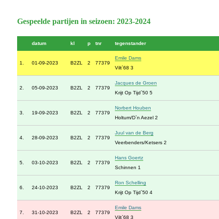
Gespeelde partijen in seizoen: 2023-2024
datum
kl
p
tnr
tegenstander
Emile Dams
1.
01-09-2023
B2ZL
2
77379
Vilt`68 3
Jacques de Groen
2.
05-09-2023
B2ZL
2
77379
Krijt Op Tijd`50 5
Norbert Houben
3.
19-09-2023
B2ZL
2
77379
Holtum/D`n Aezel 2
Juul van de Berg
4.
28-09-2023
B2ZL
2
77379
Veerbenders/Ketsers 2
Hans Goertz
5.
03-10-2023
B2ZL
2
77379
Schinnen 1
Ron Schelling
6.
24-10-2023
B2ZL
2
77379
Krijt Op Tijd`50 4
Emile Dams
7.
31-10-2023
B2ZL
2
77379
Vilt`68 3