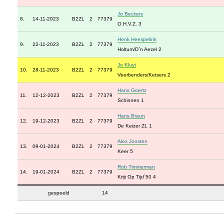
Jo Beckers
8.
14-11-2023
B2ZL
2
77379
O.H.V.Z. 3
Henk Heespelink
9.
22-11-2023
B2ZL
2
77379
Holtum/D`n Aezel 2
Jo Kluyt
10.
28-11-2023
B2ZL
2
77379
Veerbenders/Ketsers 2
Hans Goertz
11.
12-12-2023
B2ZL
2
77379
Schinnen 1
Hans Braun
12.
19-12-2023
B2ZL
2
77379
De Keizer ZL 1
Alex Joosten
13.
09-01-2024
B2ZL
2
77379
Keer 5
Rob Timmerman
14.
19-01-2024
B2ZL
2
77379
Krijt Op Tijd`50 4
gespeeld
14