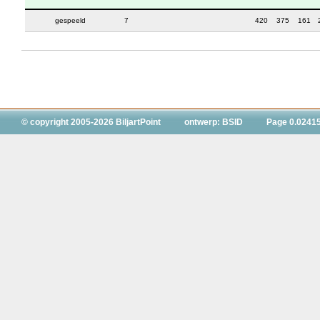
gespeeld
7
420
375
161
© copyright 2005-2026 BiljartPoint
ontwerp: BSID
Page 0.0241