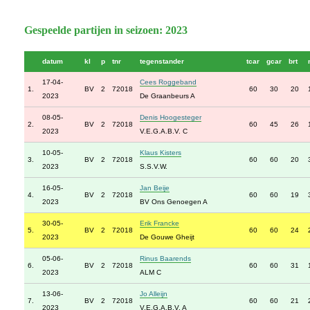
Gespeelde partijen in seizoen: 2023
datum
kl
p
tnr
tegenstander
tcar
gcar
brt
17-04-
Cees Roggeband
1.
BV
2
72018
60
30
20
2023
De Graanbeurs A
08-05-
Denis Hoogesteger
2.
BV
2
72018
60
45
26
2023
V.E.G.A.B.V. C
10-05-
Klaus Kisters
3.
BV
2
72018
60
60
20
2023
S.S.V.W.
16-05-
Jan Beije
4.
BV
2
72018
60
60
19
2023
BV Ons Genoegen A
30-05-
Erik Francke
5.
BV
2
72018
60
60
24
2023
De Gouwe Gheijt
05-06-
Rinus Baarends
6.
BV
2
72018
60
60
31
2023
ALM C
13-06-
Jo Alleijn
7.
BV
2
72018
60
60
21
2023
V.E.G.A.B.V. A