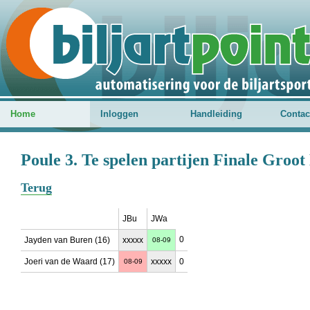
Home
Inloggen
Handleiding
Contac
Poule 3. Te spelen partijen Finale Groot
Terug
JBu
JWa
0
Jayden van Buren (16)
xxxxx
08-09
Joeri van de Waard (17)
xxxxx
0
08-09