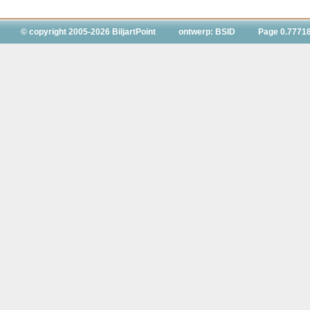
© copyright 2005-2026 BiljartPoint
ontwerp: BSID
Page 0.7771