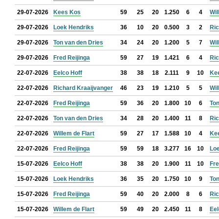
29-07-2026
Kees Kos
59
25
20
1.250
6
4
Wil
29-07-2026
Loek Hendriks
36
10
20
0.500
3
2
Ric
29-07-2026
Ton van den Dries
34
24
20
1.200
5
7
Wil
29-07-2026
Fred Reijinga
59
27
19
1.421
6
4
Ric
22-07-2026
Eelco Hoff
38
38
18
2.111
9
10
Ke
22-07-2026
Richard Kraaijvanger
46
23
19
1.210
5
5
Wil
22-07-2026
Fred Reijinga
59
36
20
1.800
10
6
Ton
22-07-2026
Ton van den Dries
34
28
20
1.400
11
8
Ric
22-07-2026
Willem de Flart
59
27
17
1.588
10
4
Ke
22-07-2026
Fred Reijinga
59
59
18
3.277
16
10
Lo
15-07-2026
Eelco Hoff
38
38
20
1.900
11
10
Fre
15-07-2026
Loek Hendriks
36
35
20
1.750
10
9
Ton
15-07-2026
Fred Reijinga
59
40
20
2.000
8
6
Ric
15-07-2026
Willem de Flart
59
49
20
2.450
11
8
Eel