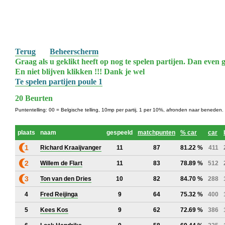
Terug
Beheerscherm
Graag als u geklikt heeft op nog te spelen partijen. Dan even g
En niet blijven klikken !!! Dank je wel
Te spelen partijen poule 1
20 Beurten
Puntentelling: 00 = Belgische telling, 10mp per partij, 1 per 10%, afronden naar beneden.
plaats
naam
gespeeld
matchpunten
% car
car
1
Richard Kraaijvanger
11
87
81.22 %
411
2
Willem de Flart
11
83
78.89 %
512
3
Ton van den Dries
10
82
84.70 %
288
4
Fred Reijinga
9
64
75.32 %
400
5
Kees Kos
9
62
72.69 %
386