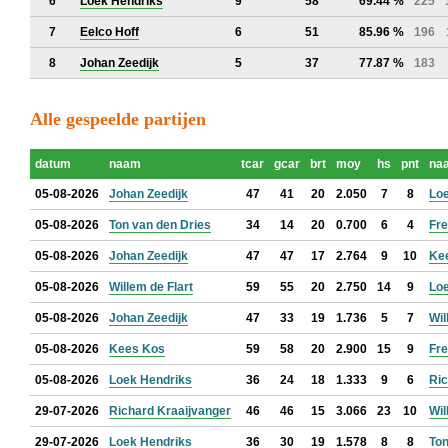
6
Loek Hendriks
9
58
69.44 %
225
7
Eelco Hoff
6
51
85.96 %
196
8
Johan Zeedijk
5
37
77.87 %
183
Alle gespeelde partijen
datum
naam
tcar
gcar
brt
moy
hs
pnt
na
05-08-2026
Johan Zeedijk
47
41
20
2.050
7
8
Lo
05-08-2026
Ton van den Dries
34
14
20
0.700
6
4
Fre
05-08-2026
Johan Zeedijk
47
47
17
2.764
9
10
Ke
05-08-2026
Willem de Flart
59
55
20
2.750
14
9
Lo
05-08-2026
Johan Zeedijk
47
33
19
1.736
5
7
Wil
05-08-2026
Kees Kos
59
58
20
2.900
15
9
Fre
05-08-2026
Loek Hendriks
36
24
18
1.333
9
6
Ric
29-07-2026
Richard Kraaijvanger
46
46
15
3.066
23
10
Wil
29-07-2026
Loek Hendriks
36
30
19
1.578
8
8
Ton