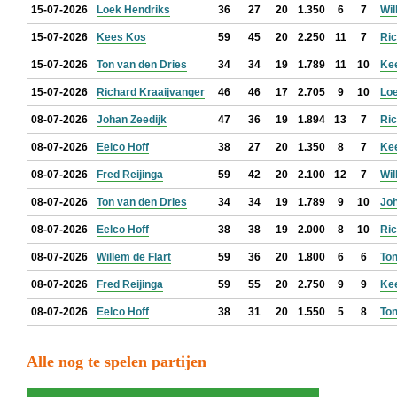
15-07-2026
Loek Hendriks
36
27
20
1.350
6
7
Wil
15-07-2026
Kees Kos
59
45
20
2.250
11
7
Ric
15-07-2026
Ton van den Dries
34
34
19
1.789
11
10
Ke
15-07-2026
Richard Kraaijvanger
46
46
17
2.705
9
10
Lo
08-07-2026
Johan Zeedijk
47
36
19
1.894
13
7
Ric
08-07-2026
Eelco Hoff
38
27
20
1.350
8
7
Ke
08-07-2026
Fred Reijinga
59
42
20
2.100
12
7
Wil
08-07-2026
Ton van den Dries
34
34
19
1.789
9
10
Joh
08-07-2026
Eelco Hoff
38
38
19
2.000
8
10
Ric
08-07-2026
Willem de Flart
59
36
20
1.800
6
6
Ton
08-07-2026
Fred Reijinga
59
55
20
2.750
9
9
Ke
08-07-2026
Eelco Hoff
38
31
20
1.550
5
8
Ton
Alle nog te spelen partijen