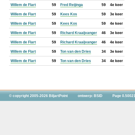
Willem de Flart
59
Fred Reijinga
59
4e keer
Willem de Flart
59
Kees Kos
59
3e keer
Willem de Flart
59
Kees Kos
59
4e keer
Willem de Flart
59
Richard Kraaijvanger
46
3e keer
Willem de Flart
59
Richard Kraaijvanger
46
4e keer
Willem de Flart
59
Ton van den Dries
34
3e keer
Willem de Flart
59
Ton van den Dries
34
4e keer
© copyright 2005-2026 BiljartPoint
ontwerp: BSID
Page 0.5002