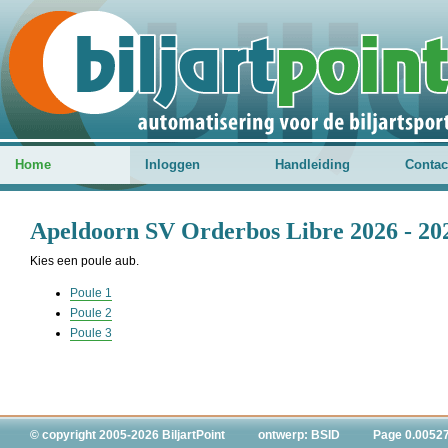
Home
Inloggen
Handleiding
Contac
Apeldoorn SV Orderbos Libre 2026 - 202
Kies een poule aub.
Poule 1
Poule 2
Poule 3
© copyright 2005-2026 BiljartPoint
ontwerp: BSID
Page 0.0052