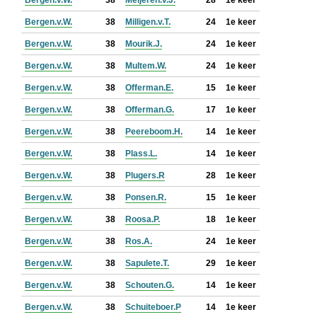
Bergen.v.W.
38
Meijeren.v.J.
28
1e keer
Bergen.v.W.
38
Milligen.v.T.
24
1e keer
Bergen.v.W.
38
Mourik.J.
24
1e keer
Bergen.v.W.
38
Multem.W.
24
1e keer
Bergen.v.W.
38
Offerman.E.
15
1e keer
Bergen.v.W.
38
Offerman.G.
17
1e keer
Bergen.v.W.
38
Peereboom.H.
14
1e keer
Bergen.v.W.
38
Plass.L.
14
1e keer
Bergen.v.W.
38
Plugers.R
28
1e keer
Bergen.v.W.
38
Ponsen.R.
15
1e keer
Bergen.v.W.
38
Roosa.P.
18
1e keer
Bergen.v.W.
38
Ros.A.
24
1e keer
Bergen.v.W.
38
Sapulete.T.
29
1e keer
Bergen.v.W.
38
Schouten.G.
14
1e keer
Bergen.v.W.
38
Schuiteboer.P
14
1e keer