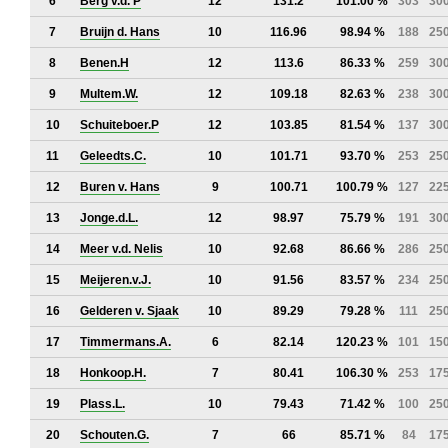
6
Berg v.d. P
12
131.2
101.00 %
303
30
7
Bruijn d. Hans
10
116.96
98.94 %
188
25
8
Benen.H
12
113.6
86.33 %
259
30
9
Multem.W.
12
109.18
82.63 %
238
30
10
Schuiteboer.P
12
103.85
81.54 %
137
30
11
Geleedts.C.
10
101.71
93.70 %
253
25
12
Buren v. Hans
9
100.71
100.79 %
127
22
13
Jonge.d.L.
12
98.97
75.79 %
191
30
14
Meer v.d. Nelis
10
92.68
86.66 %
286
25
15
Meijeren.v.J.
10
91.56
83.57 %
234
25
16
Gelderen v. Sjaak
10
89.29
79.28 %
111
25
17
Timmermans.A.
6
82.14
120.23 %
101
15
18
Honkoop.H.
7
80.41
106.30 %
253
17
19
Plass.L.
10
79.43
71.42 %
100
25
20
Schouten.G.
7
66
85.71 %
84
17