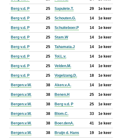
Berg v.d. P
25
Sapulete.T.
29
1e keer
Berg v.d. P
25
Schouten.G.
14
1e keer
Berg v.d. P
25
Schuiteboer.P
14
1e keer
Berg v.d. P
25
Stam.W
14
1e keer
Berg v.d. P
25
Tahamata.J
14
1e keer
Berg v.d. P
25
Tol.L.v.
14
1e keer
Berg v.d. P
25
Velden.M.
14
1e keer
Berg v.d. P
25
Vogelzang.D.
18
1e keer
Bergen.v.W.
38
Aken.v.A.
14
1e keer
Bergen.v.W.
38
Benen.H
25
1e keer
Bergen.v.W.
38
Berg v.d. P
25
1e keer
Bergen.v.W.
38
Blom.C.
33
1e keer
Bergen.v.W.
38
Boer.denA.
41
1e keer
Bergen.v.W.
38
Bruijn d. Hans
19
1e keer