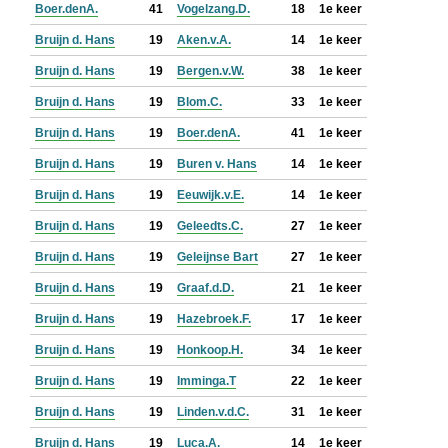
Boer.denA.
41
Vogelzang.D.
18
1e keer
Bruijn d. Hans
19
Aken.v.A.
14
1e keer
Bruijn d. Hans
19
Bergen.v.W.
38
1e keer
Bruijn d. Hans
19
Blom.C.
33
1e keer
Bruijn d. Hans
19
Boer.denA.
41
1e keer
Bruijn d. Hans
19
Buren v. Hans
14
1e keer
Bruijn d. Hans
19
Eeuwijk.v.E.
14
1e keer
Bruijn d. Hans
19
Geleedts.C.
27
1e keer
Bruijn d. Hans
19
Geleijnse Bart
27
1e keer
Bruijn d. Hans
19
Graaf.d.D.
21
1e keer
Bruijn d. Hans
19
Hazebroek.F.
17
1e keer
Bruijn d. Hans
19
Honkoop.H.
34
1e keer
Bruijn d. Hans
19
Imminga.T
22
1e keer
Bruijn d. Hans
19
Linden.v.d.C.
31
1e keer
Bruijn d. Hans
19
Luca.A.
14
1e keer