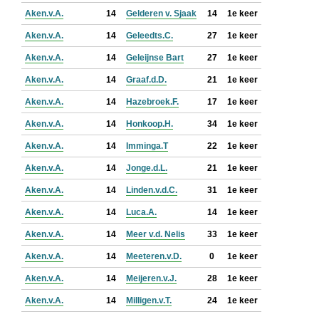
Aken.v.A.
14
Gelderen v. Sjaak
14
1e keer
Aken.v.A.
14
Geleedts.C.
27
1e keer
Aken.v.A.
14
Geleijnse Bart
27
1e keer
Aken.v.A.
14
Graaf.d.D.
21
1e keer
Aken.v.A.
14
Hazebroek.F.
17
1e keer
Aken.v.A.
14
Honkoop.H.
34
1e keer
Aken.v.A.
14
Imminga.T
22
1e keer
Aken.v.A.
14
Jonge.d.L.
21
1e keer
Aken.v.A.
14
Linden.v.d.C.
31
1e keer
Aken.v.A.
14
Luca.A.
14
1e keer
Aken.v.A.
14
Meer v.d. Nelis
33
1e keer
Aken.v.A.
14
Meeteren.v.D.
0
1e keer
Aken.v.A.
14
Meijeren.v.J.
28
1e keer
Aken.v.A.
14
Milligen.v.T.
24
1e keer