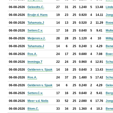
06-08-2026
Geleedts.C.
27
31
25
1.240
5
13.48
Linde
06-08-2026
Bruijn d. Hans
19
23
25
0.920
4
14.11
Jonge
06-08-2026
Tahamata.J
14
13
25
0.520
2
11.29
Roos
06-08-2026
Setten.C.v.
17
16
25
0.640
5
9.41
Mult
06-08-2026
Meijeren.v.J.
28
28
25
1.120
4
10
Milli
06-08-2026
Tahamata.J
14
6
25
0.240
1
4.29
Bene
06-08-2026
Ros.A.
24
17
25
0.680
4
7.08
Boer
06-08-2026
Imminga.T
22
24
25
0.960
4
12.91
Schu
06-08-2026
Gelderen v. Sjaak
14
16
25
0.640
3
13.43
Immi
06-08-2026
Ros.A.
24
37
25
1.480
5
17.42
Schu
06-08-2026
Gelderen v. Sjaak
14
6
25
0.240
2
4.29
Gele
06-08-2026
Setten.C.v.
17
16
25
0.640
2
9.41
Berg 
06-08-2026
Meer v.d. Nelis
33
52
25
2.080
6
17.76
Jonge
06-08-2026
Blom.C.
33
34
25
1.360
4
10.3
Bene