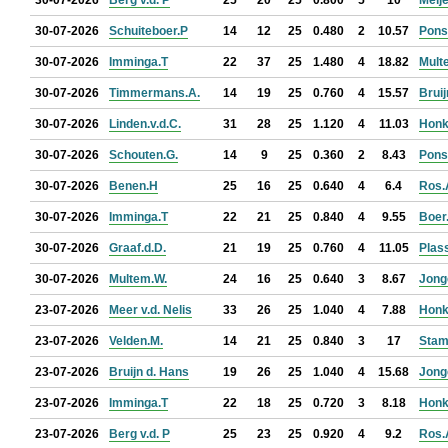
30-07-2026
Berg v.d. P
25
20
25
0.800
5
10
Meije
30-07-2026
Schuiteboer.P
14
12
25
0.480
2
10.57
Pons
30-07-2026
Imminga.T
22
37
25
1.480
4
18.82
Mult
30-07-2026
Timmermans.A.
14
19
25
0.760
4
15.57
Bruij
30-07-2026
Linden.v.d.C.
31
28
25
1.120
4
11.03
Honk
30-07-2026
Schouten.G.
14
9
25
0.360
2
8.43
Pons
30-07-2026
Benen.H
25
16
25
0.640
4
6.4
Ros.
30-07-2026
Imminga.T
22
21
25
0.840
4
9.55
Boer
30-07-2026
Graaf.d.D.
21
19
25
0.760
4
11.05
Plass
30-07-2026
Multem.W.
24
16
25
0.640
3
8.67
Jonge
23-07-2026
Meer v.d. Nelis
33
26
25
1.040
4
7.88
Honk
23-07-2026
Velden.M.
14
21
25
0.840
3
17
Sta
23-07-2026
Bruijn d. Hans
19
26
25
1.040
4
15.68
Jonge
23-07-2026
Imminga.T
22
18
25
0.720
3
8.18
Honk
23-07-2026
Berg v.d. P
25
23
25
0.920
4
9.2
Ros.