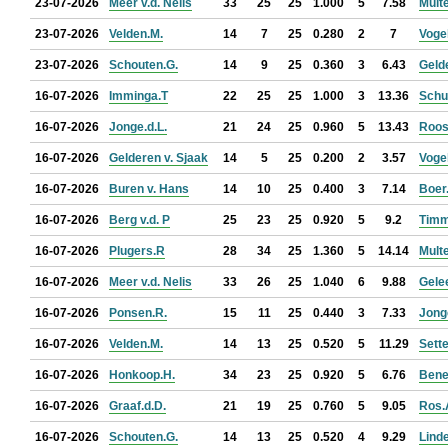
23-07-2026
Meer v.d. Nelis
33
25
25
1.000
5
7.58
Mult
23-07-2026
Velden.M.
14
7
25
0.280
2
7
Voge
23-07-2026
Schouten.G.
14
9
25
0.360
3
6.43
Geld
16-07-2026
Imminga.T
22
25
25
1.000
3
13.36
Schu
16-07-2026
Jonge.d.L.
21
24
25
0.960
5
13.43
Roos
16-07-2026
Gelderen v. Sjaak
14
5
25
0.200
2
3.57
Voge
16-07-2026
Buren v. Hans
14
10
25
0.400
3
7.14
Boer
16-07-2026
Berg v.d. P
25
23
25
0.920
5
9.2
Timm
16-07-2026
Plugers.R
28
34
25
1.360
5
14.14
Mult
16-07-2026
Meer v.d. Nelis
33
26
25
1.040
6
9.88
Gele
16-07-2026
Ponsen.R.
15
11
25
0.440
3
7.33
Jonge
16-07-2026
Velden.M.
14
13
25
0.520
5
11.29
Sette
16-07-2026
Honkoop.H.
34
23
25
0.920
5
6.76
Bene
16-07-2026
Graaf.d.D.
21
19
25
0.760
5
9.05
Ros.
16-07-2026
Schouten.G.
14
13
25
0.520
4
9.29
Linde