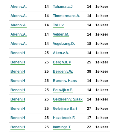
Aken.v.A.
14
Tahamata.J
14
1e keer
Aken.v.A.
14
Timmermans.A.
14
1e keer
Aken.v.A.
14
Tol.L.v.
14
1e keer
Aken.v.A.
14
Velden.M.
14
1e keer
Aken.v.A.
14
Vogelzang.D.
18
1e keer
Benen.H
25
Aken.v.A.
14
1e keer
Benen.H
25
Berg v.d. P
25
1e keer
Benen.H
25
Bergen.v.W.
38
1e keer
Benen.H
25
Buren v. Hans
14
1e keer
Benen.H
25
Eeuwijk.v.E.
14
1e keer
Benen.H
25
Gelderen v. Sjaak
14
1e keer
Benen.H
25
Geleijnse Bart
27
1e keer
Benen.H
25
Hazebroek.F.
17
1e keer
Benen.H
25
Imminga.T
22
1e keer