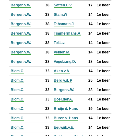
Bergen.v.W.
38
Setten.C.v.
17
1e keer
Bergen.v.W.
38
Stam.W
14
1e keer
Bergen.v.W.
38
Tahamata.J
14
1e keer
Bergen.v.W.
38
Timmermans.A.
14
1e keer
Bergen.v.W.
38
Tol.L.v.
14
1e keer
Bergen.v.W.
38
Velden.M.
14
1e keer
Bergen.v.W.
38
Vogelzang.D.
18
1e keer
Blom.C.
33
Aken.v.A.
14
1e keer
Blom.C.
33
Berg v.d. P
25
1e keer
Blom.C.
33
Bergen.v.W.
38
1e keer
Blom.C.
33
Boer.denA.
41
1e keer
Blom.C.
33
Bruijn d. Hans
19
1e keer
Blom.C.
33
Buren v. Hans
14
1e keer
Blom.C.
33
Eeuwijk.v.E.
14
1e keer