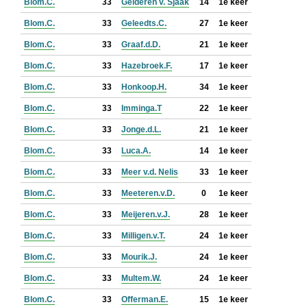
Blom.C.
33
Gelderen v. Sjaak
14
1e keer
Blom.C.
33
Geleedts.C.
27
1e keer
Blom.C.
33
Graaf.d.D.
21
1e keer
Blom.C.
33
Hazebroek.F.
17
1e keer
Blom.C.
33
Honkoop.H.
34
1e keer
Blom.C.
33
Imminga.T
22
1e keer
Blom.C.
33
Jonge.d.L.
21
1e keer
Blom.C.
33
Luca.A.
14
1e keer
Blom.C.
33
Meer v.d. Nelis
33
1e keer
Blom.C.
33
Meeteren.v.D.
0
1e keer
Blom.C.
33
Meijeren.v.J.
28
1e keer
Blom.C.
33
Milligen.v.T.
24
1e keer
Blom.C.
33
Mourik.J.
24
1e keer
Blom.C.
33
Multem.W.
24
1e keer
Blom.C.
33
Offerman.E.
15
1e keer