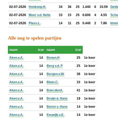
02-07-2026
Honkoop.H.
34
36
25
1.440
6
10.59
Geld
02-07-2026
Meer v.d. Nelis
33
15
25
0.600
4
4.55
Schu
02-07-2026
Plass.L.
14
11
25
0.440
2
7.86
Immi
Alle nog te spelen partijen
naam
tcar
naam
tcar
Aken.v.A.
14
Benen.H
25
1e keer
Aken.v.A.
14
Berg v.d. P
25
1e keer
Aken.v.A.
14
Bergen.v.W.
38
1e keer
Aken.v.A.
14
Blom.C.
33
1e keer
Aken.v.A.
14
Boer.denA.
41
1e keer
Aken.v.A.
14
Bruijn d. Hans
19
1e keer
Aken.v.A.
14
Buren v. Hans
14
1e keer
Aken.v.A.
14
Eeuwijk.v.E.
14
1e keer