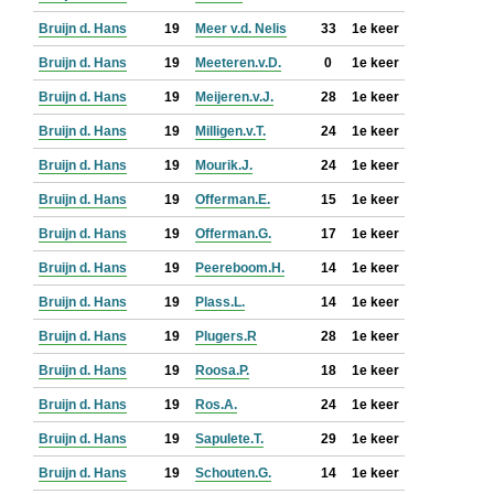
Bruijn d. Hans
19
Meer v.d. Nelis
33
1e keer
Bruijn d. Hans
19
Meeteren.v.D.
0
1e keer
Bruijn d. Hans
19
Meijeren.v.J.
28
1e keer
Bruijn d. Hans
19
Milligen.v.T.
24
1e keer
Bruijn d. Hans
19
Mourik.J.
24
1e keer
Bruijn d. Hans
19
Offerman.E.
15
1e keer
Bruijn d. Hans
19
Offerman.G.
17
1e keer
Bruijn d. Hans
19
Peereboom.H.
14
1e keer
Bruijn d. Hans
19
Plass.L.
14
1e keer
Bruijn d. Hans
19
Plugers.R
28
1e keer
Bruijn d. Hans
19
Roosa.P.
18
1e keer
Bruijn d. Hans
19
Ros.A.
24
1e keer
Bruijn d. Hans
19
Sapulete.T.
29
1e keer
Bruijn d. Hans
19
Schouten.G.
14
1e keer