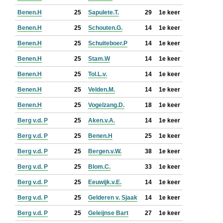
Benen.H
25
Sapulete.T.
29
1e keer
Benen.H
25
Schouten.G.
14
1e keer
Benen.H
25
Schuiteboer.P
14
1e keer
Benen.H
25
Stam.W
14
1e keer
Benen.H
25
Tol.L.v.
14
1e keer
Benen.H
25
Velden.M.
14
1e keer
Benen.H
25
Vogelzang.D.
18
1e keer
Berg v.d. P
25
Aken.v.A.
14
1e keer
Berg v.d. P
25
Benen.H
25
1e keer
Berg v.d. P
25
Bergen.v.W.
38
1e keer
Berg v.d. P
25
Blom.C.
33
1e keer
Berg v.d. P
25
Eeuwijk.v.E.
14
1e keer
Berg v.d. P
25
Gelderen v. Sjaak
14
1e keer
Berg v.d. P
25
Geleijnse Bart
27
1e keer