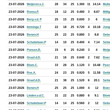
23-07-2026
Meijeren.v.J.
28
34
25
1.360
11
14.14
Mult
23-07-2026
Roosa.P.
18
12
25
0.480
3
8.67
Milli
23-07-2026
Berg v.d. P
25
15
25
0.600
3
6
Bruij
23-07-2026
Imminga.T
22
18
25
0.720
4
10.18
Jonge
23-07-2026
Benen.H
25
22
25
0.880
3
8.8
Gele
23-07-2026
Schuiteboer.P
14
10
25
0.400
4
7.14
Sette
23-07-2026
Ponsen.R.
15
6
25
0.240
3
4
Meije
23-07-2026
Graaf.d.D.
21
16
25
0.640
2
7.62
Boer
23-07-2026
Blom.C.
33
28
25
1.120
3
10.48
Peer
23-07-2026
Ros.A.
24
23
25
0.920
5
11.58
Geld
23-07-2026
Graaf.d.D.
21
38
25
1.520
6
20.1
Sette
23-07-2026
Benen.H
25
25
25
1.000
4
12
Boer
23-07-2026
Linden.v.d.C.
31
22
25
0.880
6
9.1
Blom
23-07-2026
Schuiteboer.P
14
14
25
0.560
2
12
Gele