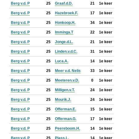
Berg v.d. P
25
Graaf.d.D.
21
1e keer
Berg v.d. P
25
Hazebroek.F.
17
1e keer
Berg v.d. P
25
Honkoop.H.
34
1e keer
Berg v.d. P
25
Imminga.T
22
1e keer
Berg v.d. P
25
Jonge.d.L.
21
1e keer
Berg v.d. P
25
Linden.v.d.C.
31
1e keer
Berg v.d. P
25
Luca.A.
14
1e keer
Berg v.d. P
25
Meer v.d. Nelis
33
1e keer
Berg v.d. P
25
Meeteren.v.D.
0
1e keer
Berg v.d. P
25
Milligen.v.T.
24
1e keer
Berg v.d. P
25
Mourik.J.
24
1e keer
Berg v.d. P
25
Offerman.E.
15
1e keer
Berg v.d. P
25
Offerman.G.
17
1e keer
Berg v.d. P
25
Peereboom.H.
14
1e keer
Berg v.d. P
25
Plass.L.
14
1e keer