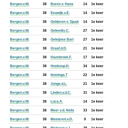
Bergen.v.W.
38
Buren v. Hans
14
1e keer
Bergen.v.W.
38
Eeuwijk.v.E.
14
1e keer
Bergen.v.W.
38
Gelderen v. Sjaak
14
1e keer
Bergen.v.W.
38
Geleedts.C.
27
1e keer
Bergen.v.W.
38
Geleijnse Bart
27
1e keer
Bergen.v.W.
38
Graaf.d.D.
21
1e keer
Bergen.v.W.
38
Hazebroek.F.
17
1e keer
Bergen.v.W.
38
Honkoop.H.
34
1e keer
Bergen.v.W.
38
Imminga.T
22
1e keer
Bergen.v.W.
38
Jonge.d.L.
21
1e keer
Bergen.v.W.
38
Linden.v.d.C.
31
1e keer
Bergen.v.W.
38
Luca.A.
14
1e keer
Bergen.v.W.
38
Meer v.d. Nelis
33
1e keer
Bergen.v.W.
38
Meeteren.v.D.
0
1e keer