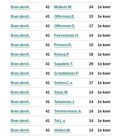
Boer.denA.
41
Multem.W.
24
1e keer
Boer.denA.
41
Offerman.E.
15
1e keer
Boer.denA.
41
Offerman.G.
17
1e keer
Boer.denA.
41
Peereboom.H.
14
1e keer
Boer.denA.
41
Ponsen.R.
15
1e keer
Boer.denA.
41
Roosa.P.
18
1e keer
Boer.denA.
41
Sapulete.T.
29
1e keer
Boer.denA.
41
Schuiteboer.P
14
1e keer
Boer.denA.
41
Setten.C.v.
17
1e keer
Boer.denA.
41
Stam.W
14
1e keer
Boer.denA.
41
Tahamata.J
14
1e keer
Boer.denA.
41
Timmermans.A.
14
1e keer
Boer.denA.
41
Tol.L.v.
14
1e keer
Boer.denA.
41
Velden.M.
14
1e keer