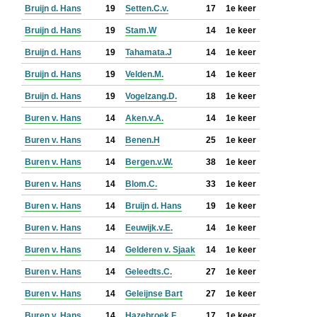
Bruijn d. Hans
19
Setten.C.v.
17
1e keer
Bruijn d. Hans
19
Stam.W
14
1e keer
Bruijn d. Hans
19
Tahamata.J
14
1e keer
Bruijn d. Hans
19
Velden.M.
14
1e keer
Bruijn d. Hans
19
Vogelzang.D.
18
1e keer
Buren v. Hans
14
Aken.v.A.
14
1e keer
Buren v. Hans
14
Benen.H
25
1e keer
Buren v. Hans
14
Bergen.v.W.
38
1e keer
Buren v. Hans
14
Blom.C.
33
1e keer
Buren v. Hans
14
Bruijn d. Hans
19
1e keer
Buren v. Hans
14
Eeuwijk.v.E.
14
1e keer
Buren v. Hans
14
Gelderen v. Sjaak
14
1e keer
Buren v. Hans
14
Geleedts.C.
27
1e keer
Buren v. Hans
14
Geleijnse Bart
27
1e keer
Buren v. Hans
14
Hazebroek.F.
17
1e keer