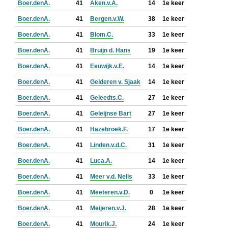
Boer.denA.
41
Aken.v.A.
14
1e keer
Boer.denA.
41
Bergen.v.W.
38
1e keer
Boer.denA.
41
Blom.C.
33
1e keer
Boer.denA.
41
Bruijn d. Hans
19
1e keer
Boer.denA.
41
Eeuwijk.v.E.
14
1e keer
Boer.denA.
41
Gelderen v. Sjaak
14
1e keer
Boer.denA.
41
Geleedts.C.
27
1e keer
Boer.denA.
41
Geleijnse Bart
27
1e keer
Boer.denA.
41
Hazebroek.F.
17
1e keer
Boer.denA.
41
Linden.v.d.C.
31
1e keer
Boer.denA.
41
Luca.A.
14
1e keer
Boer.denA.
41
Meer v.d. Nelis
33
1e keer
Boer.denA.
41
Meeteren.v.D.
0
1e keer
Boer.denA.
41
Meijeren.v.J.
28
1e keer
Boer.denA.
41
Mourik.J.
24
1e keer