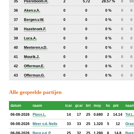
35
Peereboom.H.
2
5.72
28.57 %
8
50
36
Aken.v.A.
0
0
0 %
0
0
37
Bergen.v.W.
0
0
0 %
0
0
38
Hazebroek.F.
0
0
0 %
0
0
39
Luca.A.
0
0
0 %
0
0
40
Meeteren.v.D.
0
0
0 %
0
0
41
Mourik.J.
0
0
0 %
0
0
42
Offerman.E.
0
0
0 %
0
0
43
Offerman.G.
0
0
0 %
0
0
Alle gespeelde partijen
datum
naam
tcar
gcar
brt
moy
hs
pnt
naa
06-08-2026
Plass.L.
14
17
25
0.680
2
14.14
Tol.L.
06-08-2026
Meer v.d. Nelis
33
33
25
1.320
5
12
Graaf
06-08-2026
Berg v.d. P
25
32
25
1.280
6
14.8
Bure