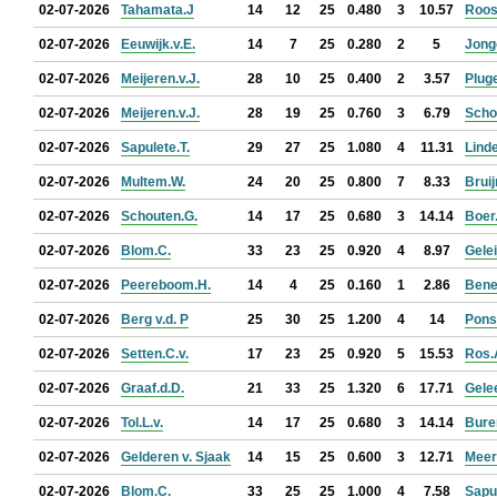
02-07-2026
Tahamata.J
14
12
25
0.480
3
10.57
Roos
02-07-2026
Eeuwijk.v.E.
14
7
25
0.280
2
5
Jonge
02-07-2026
Meijeren.v.J.
28
10
25
0.400
2
3.57
Plug
02-07-2026
Meijeren.v.J.
28
19
25
0.760
3
6.79
Scho
02-07-2026
Sapulete.T.
29
27
25
1.080
4
11.31
Linde
02-07-2026
Multem.W.
24
20
25
0.800
7
8.33
Bruij
02-07-2026
Schouten.G.
14
17
25
0.680
3
14.14
Boer
02-07-2026
Blom.C.
33
23
25
0.920
4
8.97
Gelei
02-07-2026
Peereboom.H.
14
4
25
0.160
1
2.86
Bene
02-07-2026
Berg v.d. P
25
30
25
1.200
4
14
Pons
02-07-2026
Setten.C.v.
17
23
25
0.920
5
15.53
Ros.
02-07-2026
Graaf.d.D.
21
33
25
1.320
6
17.71
Gele
02-07-2026
Tol.L.v.
14
17
25
0.680
3
14.14
Bure
02-07-2026
Gelderen v. Sjaak
14
15
25
0.600
3
12.71
Meer 
02-07-2026
Blom.C.
33
25
25
1.000
4
7.58
Sapul