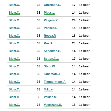
Blom.C.
33
Offerman.G.
17
1e keer
Blom.C.
33
Plass.L.
14
1e keer
Blom.C.
33
Plugers.R
28
1e keer
Blom.C.
33
Ponsen.R.
15
1e keer
Blom.C.
33
Roosa.P.
18
1e keer
Blom.C.
33
Ros.A.
24
1e keer
Blom.C.
33
Schouten.G.
14
1e keer
Blom.C.
33
Setten.C.v.
17
1e keer
Blom.C.
33
Stam.W
14
1e keer
Blom.C.
33
Tahamata.J
14
1e keer
Blom.C.
33
Timmermans.A.
14
1e keer
Blom.C.
33
Tol.L.v.
14
1e keer
Blom.C.
33
Velden.M.
14
1e keer
Blom.C.
33
Vogelzang.D.
18
1e keer