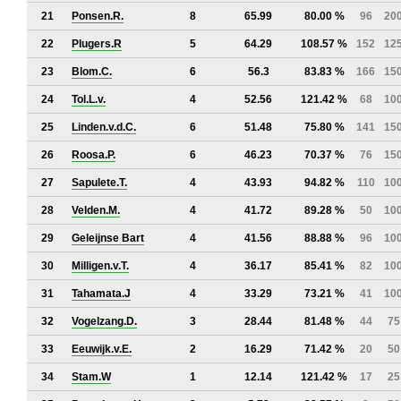
21
Ponsen.R.
8
65.99
80.00 %
96
20
22
Plugers.R
5
64.29
108.57 %
152
12
23
Blom.C.
6
56.3
83.83 %
166
15
24
Tol.L.v.
4
52.56
121.42 %
68
10
25
Linden.v.d.C.
6
51.48
75.80 %
141
15
26
Roosa.P.
6
46.23
70.37 %
76
15
27
Sapulete.T.
4
43.93
94.82 %
110
10
28
Velden.M.
4
41.72
89.28 %
50
10
29
Geleijnse Bart
4
41.56
88.88 %
96
10
30
Milligen.v.T.
4
36.17
85.41 %
82
10
31
Tahamata.J
4
33.29
73.21 %
41
10
32
Vogelzang.D.
3
28.44
81.48 %
44
75
33
Eeuwijk.v.E.
2
16.29
71.42 %
20
50
34
Stam.W
1
12.14
121.42 %
17
25