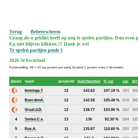
Terug
Beheerscherm
Graag als u geklikt heeft op nog te spelen partijen. Dan even g
En niet blijven klikken !!! Dank je wel
Te spelen partijen poule 1
2026 3e kwartaal
Puntentelling: 08 = 10 mp punten per partij, bij winst 2 punten extra 2 decimalen.
plaats
naam
gespeeld
matchpunten
% car
car
brt
1
Imminga.T
12
142.62
107.19 %
283
30
2
Boer.denA.
12
142.58
105.48 %
519
30
3
Graaf.d.D.
12
138.77
103.96 %
262
30
4
Setten.C.v.
13
136
92.30 %
204
32
5
Ros.A.
11
135.67
110.60 %
292
27