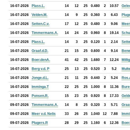
16-07-2026
Plass.L.
14
12
25
0.480
2
10.57
Gele
16-07-2026
Velden.M.
14
9
25
0.360
3
6.43
Plug
16-07-2026
Setten.C.v.
17
12
25
0.480
3
9.06
Meer 
16-07-2026
Timmermans.A.
14
24
25
0.960
8
19.14
Schu
16-07-2026
Plass.L.
14
3
25
0.120
1
2.14
Sette
16-07-2026
Graaf.d.D.
21
15
25
0.600
4
9.14
Bene
16-07-2026
Boer.denA.
41
42
25
1.680
7
12.24
Milli
16-07-2026
Berg v.d. P
25
13
25
0.520
3
5.2
Mult
16-07-2026
Jonge.d.L.
21
11
25
0.440
2
5.24
Ros.
16-07-2026
Imminga.T
22
25
25
1.000
8
11.36
Bure
16-07-2026
Ponsen.R.
15
23
25
0.920
8
17.33
Geld
09-07-2026
Timmermans.A.
14
8
25
0.320
3
5.71
Graaf
09-07-2026
Meer v.d. Nelis
33
26
25
1.040
12
7.88
Immi
09-07-2026
Plugers.R
28
29
25
1.160
6
12.36
Boer