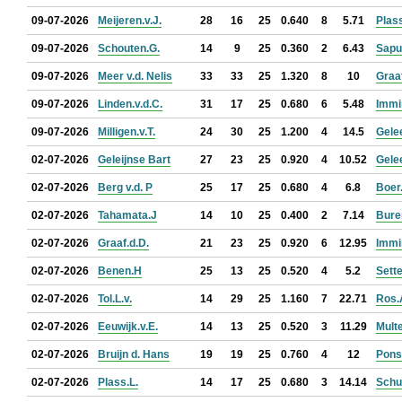
09-07-2026
Meijeren.v.J.
28
16
25
0.640
8
5.71
Plass
09-07-2026
Schouten.G.
14
9
25
0.360
2
6.43
Sapul
09-07-2026
Meer v.d. Nelis
33
33
25
1.320
8
10
Graaf
09-07-2026
Linden.v.d.C.
31
17
25
0.680
6
5.48
Immi
09-07-2026
Milligen.v.T.
24
30
25
1.200
4
14.5
Gele
02-07-2026
Geleijnse Bart
27
23
25
0.920
4
10.52
Gele
02-07-2026
Berg v.d. P
25
17
25
0.680
4
6.8
Boer
02-07-2026
Tahamata.J
14
10
25
0.400
2
7.14
Bure
02-07-2026
Graaf.d.D.
21
23
25
0.920
6
12.95
Immi
02-07-2026
Benen.H
25
13
25
0.520
4
5.2
Sette
02-07-2026
Tol.L.v.
14
29
25
1.160
7
22.71
Ros.
02-07-2026
Eeuwijk.v.E.
14
13
25
0.520
3
11.29
Mult
02-07-2026
Bruijn d. Hans
19
19
25
0.760
4
12
Pons
02-07-2026
Plass.L.
14
17
25
0.680
3
14.14
Schu