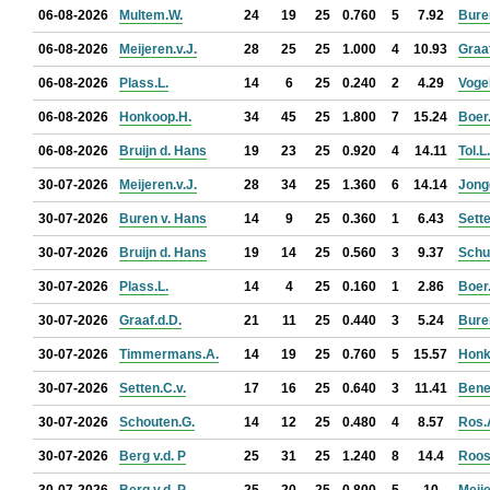
06-08-2026
Multem.W.
24
19
25
0.760
5
7.92
Bure
06-08-2026
Meijeren.v.J.
28
25
25
1.000
4
10.93
Graaf
06-08-2026
Plass.L.
14
6
25
0.240
2
4.29
Voge
06-08-2026
Honkoop.H.
34
45
25
1.800
7
15.24
Boer
06-08-2026
Bruijn d. Hans
19
23
25
0.920
4
14.11
Tol.L.
30-07-2026
Meijeren.v.J.
28
34
25
1.360
6
14.14
Jonge
30-07-2026
Buren v. Hans
14
9
25
0.360
1
6.43
Sette
30-07-2026
Bruijn d. Hans
19
14
25
0.560
3
9.37
Schu
30-07-2026
Plass.L.
14
4
25
0.160
1
2.86
Boer
30-07-2026
Graaf.d.D.
21
11
25
0.440
3
5.24
Bure
30-07-2026
Timmermans.A.
14
19
25
0.760
5
15.57
Honk
30-07-2026
Setten.C.v.
17
16
25
0.640
3
11.41
Bene
30-07-2026
Schouten.G.
14
12
25
0.480
4
8.57
Ros.
30-07-2026
Berg v.d. P
25
31
25
1.240
8
14.4
Roos