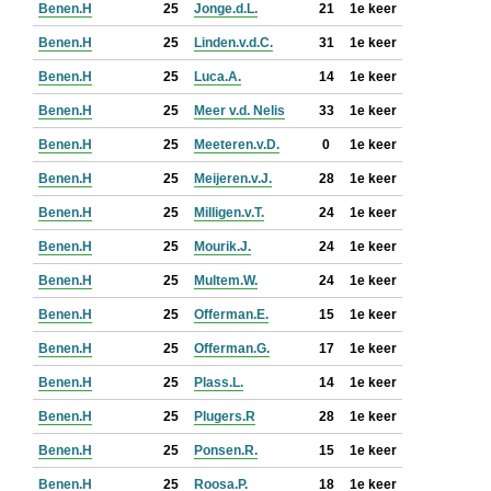
Benen.H
25
Jonge.d.L.
21
1e keer
Benen.H
25
Linden.v.d.C.
31
1e keer
Benen.H
25
Luca.A.
14
1e keer
Benen.H
25
Meer v.d. Nelis
33
1e keer
Benen.H
25
Meeteren.v.D.
0
1e keer
Benen.H
25
Meijeren.v.J.
28
1e keer
Benen.H
25
Milligen.v.T.
24
1e keer
Benen.H
25
Mourik.J.
24
1e keer
Benen.H
25
Multem.W.
24
1e keer
Benen.H
25
Offerman.E.
15
1e keer
Benen.H
25
Offerman.G.
17
1e keer
Benen.H
25
Plass.L.
14
1e keer
Benen.H
25
Plugers.R
28
1e keer
Benen.H
25
Ponsen.R.
15
1e keer
Benen.H
25
Roosa.P.
18
1e keer