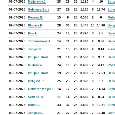
09-07-2026
Meijeren.v.J.
28
28
25
1.120
4
10
Sette
09-07-2026
Geleijnse Bart
27
29
25
1.160
5
12.74
Schu
09-07-2026
Ponsen.R.
15
9
25
0.360
2
6
Mult
09-07-2026
Plugers.R
28
36
25
1.440
10
14.86
Berg 
09-07-2026
Ros.A.
24
18
25
0.720
3
7.5
Bure
09-07-2026
Timmermans.A.
14
11
25
0.440
2
9.86
Bene
09-07-2026
Jonge.d.L.
21
15
25
0.600
2
9.14
Plass
09-07-2026
Bruijn d. Hans
19
14
25
0.560
3
9.37
Bene
09-07-2026
Multem.W.
24
10
25
0.400
2
4.17
Roos
09-07-2026
Bruijn d. Hans
19
20
25
0.800
7
12.53
Geld
09-07-2026
Berg v.d. P
25
23
25
0.920
5
9.2
Gele
09-07-2026
Gelderen v. Sjaak
14
17
25
0.680
2
14.14
Sapul
09-07-2026
Setten.C.v.
17
14
25
0.560
4
8.24
Gelei
09-07-2026
Blom.C.
33
37
25
1.480
9
13.21
Schu
09-07-2026
Jonge.d.L.
21
22
25
0.880
7
10.48
Boer