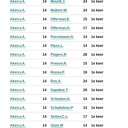
Aken.v.A.
14
Mourik.J.
24
1e keer
Aken.v.A.
14
Multem.W.
24
1e keer
Aken.v.A.
14
Offerman.E.
15
1e keer
Aken.v.A.
14
Offerman.G.
17
1e keer
Aken.v.A.
14
Peereboom.H.
14
1e keer
Aken.v.A.
14
Plass.L.
14
1e keer
Aken.v.A.
14
Plugers.R
28
1e keer
Aken.v.A.
14
Ponsen.R.
15
1e keer
Aken.v.A.
14
Roosa.P.
18
1e keer
Aken.v.A.
14
Ros.A.
24
1e keer
Aken.v.A.
14
Sapulete.T.
29
1e keer
Aken.v.A.
14
Schouten.G.
14
1e keer
Aken.v.A.
14
Schuiteboer.P
14
1e keer
Aken.v.A.
14
Setten.C.v.
17
1e keer
Aken.v.A.
14
Stam.W
14
1e keer