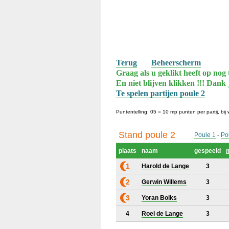
Terug
Beheerscherm
Graag als u geklikt heeft op nog 
En niet blijven klikken !!! Dank 
Te spelen partijen poule 2
Puntentelling: 05 = 10 mp punten per partij, bij 
Stand poule 2
Poule 1
-
Po
plaats
naam
gespeeld
1
Harold de Lange
3
2
Gerwin Willems
3
3
Yoran Bolks
3
4
Roel de Lange
3