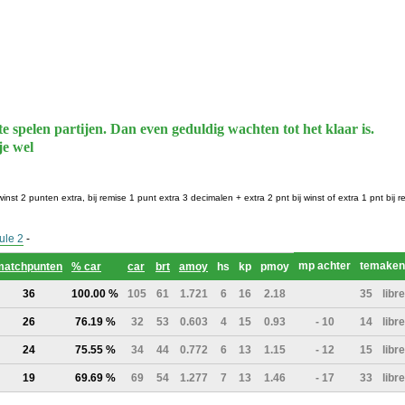
te spelen partijen. Dan even geduldig wachten tot het klaar is.
je wel
winst 2 punten extra, bij remise 1 punt extra 3 decimalen + extra 2 pnt bij winst of extra 1 pnt bij r
ule 2
-
mp achter
temaken
matchpunten
% car
car
brt
amoy
hs
kp
pmoy
36
100.00 %
105
61
1.721
6
16
2.18
35
libre
26
76.19 %
32
53
0.603
4
15
0.93
- 10
14
libre
24
75.55 %
34
44
0.772
6
13
1.15
- 12
15
libre
19
69.69 %
69
54
1.277
7
13
1.46
- 17
33
libre