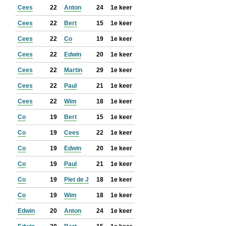
Cees
22
Anton
24
1e keer
Cees
22
Bert
15
1e keer
Cees
22
Co
19
1e keer
Cees
22
Edwin
20
1e keer
Cees
22
Martin
29
1e keer
Cees
22
Paul
21
1e keer
Cees
22
Wim
18
1e keer
Co
19
Bert
15
1e keer
Co
19
Cees
22
1e keer
Co
19
Edwin
20
1e keer
Co
19
Paul
21
1e keer
Co
19
Piet de J
18
1e keer
Co
19
Wim
18
1e keer
Edwin
20
Anton
24
1e keer