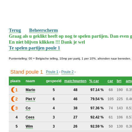
Terug
Beheerscherm
Graag als u geklikt heeft op nog te spelen partijen. Dan even g
En niet blijven klikken !!! Dank je wel
Te spelen partijen poule 1
Puntentelling: 00 = Belgische telling, 10mp per partij, 1 per 10%, afronden naar beneden.
Stand poule 1
Poule 1
-
Poule 2
-
plaats
naam
gespeeld
matchpunten
% car
car
brt
am
1
Mario
5
48
97.14 %
68
190
0.3
2
Piet V
6
46
79.54 %
105
225
0.4
3
Co
4
38
97.36 %
74
143
0.5
4
Cees
3
27
92.42 %
61
106
0.5
5
Wim
3
26
92.59 %
50
130
0.3