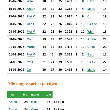
15-07-2026
Wim
18
16
35
0.457
3
8
Bert
15
15-07-2026
Anton
24
10
32
0.312
3
4
Mario
14
15-07-2026
Piet V
22
21
34
0.617
4
9
Co
19
08-07-2026
Cees
22
22
26
0.846
4
10
Piet de J
18
08-07-2026
Piet V
22
22
56
0.392
3
10
Wim
18
08-07-2026
Co
19
19
32
0.593
3
10
Anton
24
01-07-2026
Mario
14
14
34
0.411
3
10
Cees
22
01-07-2026
Piet V
22
5
15
0.333
1
2
Bert
15
24-06-2026
Paul
21
21
39
0.538
3
10
Piet V
22
24-06-2026
Co
19
17
39
0.435
3
8
Mario
14
Alle nog te spelen partijen
naam
tcar
naam
tcar
Anton
24
Bert
15
1e keer
Anton
24
Cees
22
1e keer