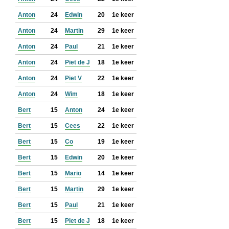
Anton
24
Edwin
20
1e keer
Anton
24
Martin
29
1e keer
Anton
24
Paul
21
1e keer
Anton
24
Piet de J
18
1e keer
Anton
24
Piet V
22
1e keer
Anton
24
Wim
18
1e keer
Bert
15
Anton
24
1e keer
Bert
15
Cees
22
1e keer
Bert
15
Co
19
1e keer
Bert
15
Edwin
20
1e keer
Bert
15
Mario
14
1e keer
Bert
15
Martin
29
1e keer
Bert
15
Paul
21
1e keer
Bert
15
Piet de J
18
1e keer