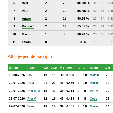
6
Bert
2
20
100.00 %
30
50
0.6
7
Paul
2
20
100.00 %
42
85
0.4
8
Anton
2
11
56.25 %
27
64
0.4
9
Piet de J
2
11
55.55 %
20
61
0.3
10
Martin
1
8
86.20 %
25
38
0.6
11
Edwin
0
0
0 %
0
0
0
Alle gespeelde partijen
datum
naam
tcar
gcar
brt
moy
hs
pnt
naam
tcar
05-08-2026
Co
19
19
38
0.500
5
10
Martin
29
29-07-2026
Paul
21
21
46
0.456
3
10
Mario
14
29-07-2026
Piet de J
18
11
35
0.314
2
6
Piet V
22
22-07-2026
Piet V
22
19
46
0.413
3
8
Cees
22
22-07-2026
Wim
18
18
39
0.461
3
10
Mario
14