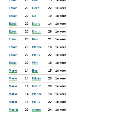
Edwin
20
Bert
15
1e keer
Edwin
20
Cees
22
1e keer
Edwin
20
Co
19
1e keer
Edwin
20
Mario
14
1e keer
Edwin
20
Martin
29
1e keer
Edwin
20
Paul
21
1e keer
Edwin
20
Piet de J
18
1e keer
Edwin
20
Piet V
22
1e keer
Edwin
20
Wim
18
1e keer
Mario
14
Bert
15
1e keer
Mario
14
Edwin
20
1e keer
Mario
14
Martin
29
1e keer
Mario
14
Piet de J
18
1e keer
Mario
14
Piet V
22
1e keer
Martin
29
Anton
24
1e keer