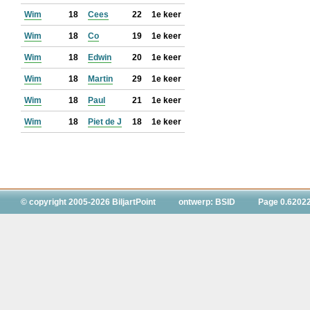
Wim
18
Cees
22
1e keer
Wim
18
Co
19
1e keer
Wim
18
Edwin
20
1e keer
Wim
18
Martin
29
1e keer
Wim
18
Paul
21
1e keer
Wim
18
Piet de J
18
1e keer
© copyright 2005-2026 BiljartPoint
ontwerp: BSID
Page 0.6202