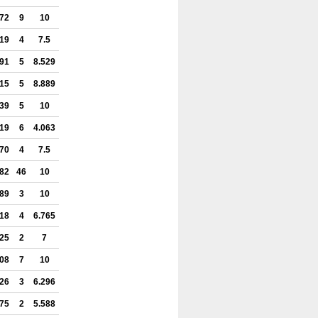
772
9
10
519
4
7.5
591
5
8.529
615
5
8.889
739
5
10
419
6
4.063
470
4
7.5
782
46
10
289
3
10
418
4
6.765
225
2
7
708
7
10
326
3
6.296
575
2
5.588