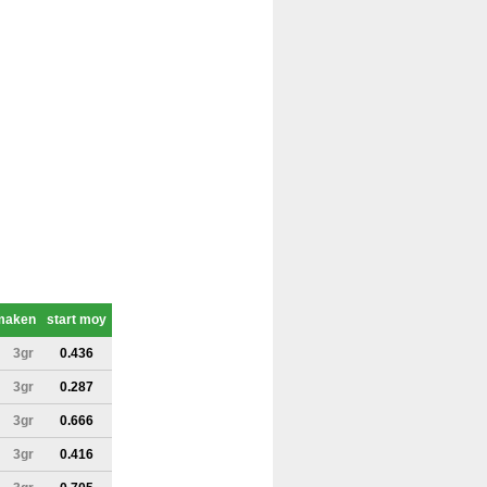
maken
start moy
3gr
0.436
3gr
0.287
3gr
0.666
3gr
0.416