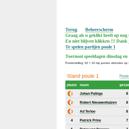
Terug
Beheerscherm
Graag als u geklikt heeft op nog 
En niet blijven klikken !!! Dank 
Te spelen partijen poule 1
Toernooi speeldagen dinsdag en
Puntentelling: 02 = 10 mp punten afronden op 
Stand poule 1
Poule
plaats
naam
gespe
1
Johan Palings
8
2
Robert Nieuwenhuizen
8
3
Ad Terloo
8
4
Patrick Prins
7