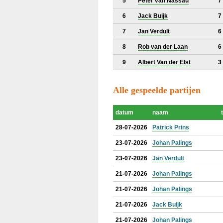
5
Peter van Nassau
7
6
Jack Buijk
7
7
Jan Verdult
6
8
Rob van der Laan
6
9
Albert Van der Elst
3
Alle gespeelde partijen
datum
naam
28-07-2026
Patrick Prins
23-07-2026
Johan Palings
23-07-2026
Jan Verdult
21-07-2026
Johan Palings
21-07-2026
Johan Palings
21-07-2026
Jack Buijk
21-07-2026
Johan Palings