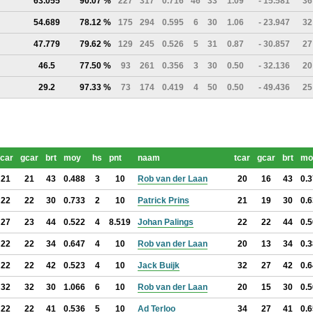
63.055
90.07 %
227
317
0.716
46
33
1.09
- 15.581
36
54.689
78.12 %
175
294
0.595
6
30
1.06
- 23.947
32
47.779
79.62 %
129
245
0.526
5
31
0.87
- 30.857
27
46.5
77.50 %
93
261
0.356
3
30
0.50
- 32.136
20
29.2
97.33 %
73
174
0.419
4
50
0.50
- 49.436
25
tcar
gcar
brt
moy
hs
pnt
naam
tcar
gcar
brt
mo
21
21
43
0.488
3
10
Rob van der Laan
20
16
43
0.
22
22
30
0.733
2
10
Patrick Prins
21
19
30
0.
27
23
44
0.522
4
8.519
Johan Palings
22
22
44
0.
22
22
34
0.647
4
10
Rob van der Laan
20
13
34
0.
22
22
42
0.523
4
10
Jack Buijk
32
27
42
0.
32
32
30
1.066
6
10
Rob van der Laan
20
15
30
0.
22
22
41
0.536
5
10
Ad Terloo
34
27
41
0.