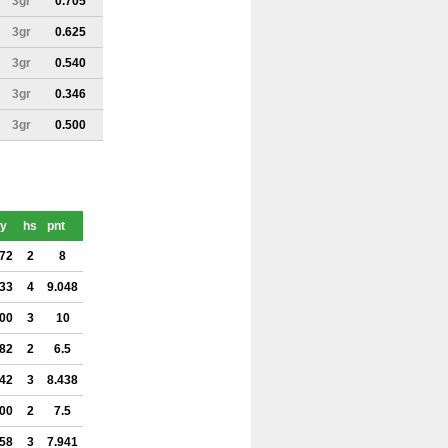
3gr
0.705
3gr
0.625
3gr
0.540
3gr
0.346
3gr
0.500
y
hs
pnt
372
2
8
633
4
9.048
500
3
10
382
2
6.5
642
3
8.438
500
2
7.5
658
3
7.941