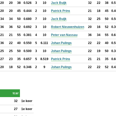
20
20
38
0.526
3
10
Jack Buijk
32
22
38
0.
20
20
45
0.444
2
10
Patrick Prins
21
18
45
0.
34
34
50
0.680
7
10
Jack Buijk
32
25
50
0.
36
36
52
0.692
3
10
Robert Nieuwenhuizen
20
16
52
0.
21
21
55
0.381
4
10
Peter van Nassau
36
34
55
0.
36
22
40
0.550
5
6.111
Johan Palings
22
22
40
0.
25
25
50
0.500
3
10
Johan Palings
22
19
50
0.
27
23
35
0.657
5
8.519
Patrick Prins
21
21
35
0.
20
18
52
0.346
2
9
Johan Palings
22
22
52
0.
tcar
32
1e keer
27
1e keer