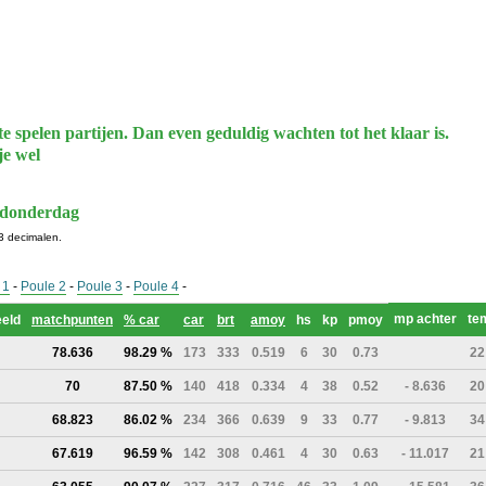
te spelen partijen. Dan even geduldig wachten tot het klaar is.
je wel
 donderdag
3 decimalen.
 1
-
Poule 2
-
Poule 3
-
Poule 4
-
mp achter
te
eld
matchpunten
% car
car
brt
amoy
hs
kp
pmoy
78.636
98.29 %
173
333
0.519
6
30
0.73
22
70
87.50 %
140
418
0.334
4
38
0.52
- 8.636
20
68.823
86.02 %
234
366
0.639
9
33
0.77
- 9.813
34
67.619
96.59 %
142
308
0.461
4
30
0.63
- 11.017
21