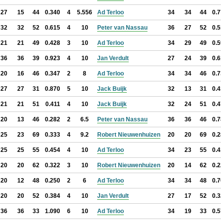
27
15
44
0.340
4
5.556
Ad Terloo
34
34
44
0.
32
32
52
0.615
4
10
Peter van Nassau
36
27
52
0.
21
21
49
0.428
3
10
Ad Terloo
34
29
49
0.
36
36
39
0.923
4
10
Jan Verdult
27
24
39
0.
20
16
46
0.347
2
8
Ad Terloo
34
34
46
0.
27
27
31
0.870
5
10
Jack Buijk
32
13
31
0.
21
21
51
0.411
4
10
Jack Buijk
32
24
51
0.
20
13
46
0.282
2
6.5
Peter van Nassau
36
36
46
0.
25
23
69
0.333
4
9.2
Robert Nieuwenhuizen
20
20
69
0.
25
25
55
0.454
4
10
Ad Terloo
34
23
55
0.
20
20
62
0.322
3
10
Robert Nieuwenhuizen
20
14
62
0.
20
12
48
0.250
2
6
Ad Terloo
34
34
48
0.
20
20
52
0.384
4
10
Jan Verdult
27
17
52
0.
36
36
33
1.090
6
10
Ad Terloo
34
19
33
0.