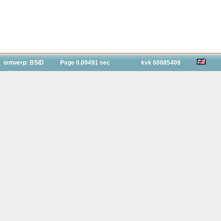
ontwerp: BSID
Page 0.00491 sec
kvk 60885408