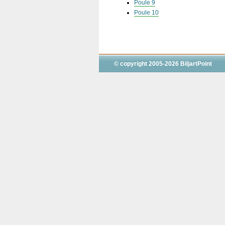
Poule 9
Poule 10
© copyright 2005-2026 BiljartPoint