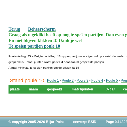
Terug
Beheerscherm
Graag als u geklikt heeft op nog te spelen partijen. Dan even g
En niet blijven klikken !!! Dank je wel
Te spelen partijen poule 10
Puntentelling: 25 = Belgische telling, 10mp per partij, maar afgerond op aantal decimalen +
gespeeld is. Totaal punten wordt gedeeld door aantal gespeelde partijen.
Aantal minimaal te spelen partijen om de prijzen is: 15
Stand poule 10
Poule 1
-
Poule 2
-
Poule 3
-
Poule 4
-
Poule 5
-
Pou
plaats
naam
gespeeld
matchpunten
% car
ca
© copyright 2005-2026 BiljartPoint
ontwerp: BSID
Page 0.1480