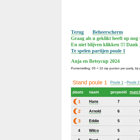
Terug
Beheerscherm
Graag als u geklikt heeft op nog 
En niet blijven klikken !!! Dank 
Te spelen partijen poule 1
Anja en Betsycup 2024
Puntentelling: 05 = 10 mp punten per partij, bij 
Stand poule 1
Poule 1
-
Poule 2
plaats
naam
gespeeld
matc
1
Hans
7
2
Arnold
6
3
Eddie
5
4
Wilco
5