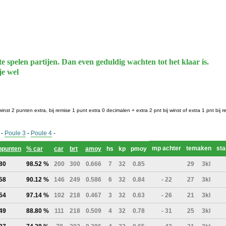
te spelen partijen. Dan even geduldig wachten tot het klaar is.
je wel
winst 2 punten extra, bij remise 1 punt extra 0 decimalen + extra 2 pnt bij winst of extra 1 pnt bij r
-
Poule 3
-
Poule 4
-
mp achter
temaken
sta
hpunten
% car
car
brt
amoy
hs
kp
pmoy
80
98.52 %
200
300
0.666
7
32
0.85
29
3kl
58
90.12 %
146
249
0.586
6
32
0.84
- 22
27
3kl
54
97.14 %
102
218
0.467
3
32
0.63
- 26
21
3kl
49
88.80 %
111
218
0.509
4
32
0.78
- 31
25
3kl