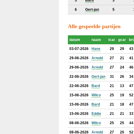
5
Bard
5
6
Gert-jan
5
Alle gespeelde partijen
datum
naam
tcar
gcar
brt
03-07-2026
Hans
29
29
43
29-06-2026
Arnold
27
21
41
29-06-2026
Arnold
27
24
46
22-06-2026
Gert-jan
31
26
34
22-06-2026
Bard
21
13
47
15-06-2026
Wilco
25
19
52
15-06-2026
Bard
21
18
47
15-06-2026
Eddie
21
21
33
08-06-2026
Wilco
25
25
44
08-06-2026
Arnold
27
20
52