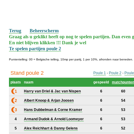
Terug
Beheerscherm
Graag als u geklikt heeft op nog te spelen partijen. Dan even g
En niet blijven klikken !!! Dank je wel
Te spelen partijen poule 2
Puntentelling: 00 = Belgische telling, 10mp per partij, 1 per 10%, afronden naar beneden.
Stand poule 2
Poule 1
-
Poule 2
-
Poule
plaats
naam
gespeeld
matchpunte
1
Harry van Driel & Jac van Nispen
6
60
2
Albert Knoop & Arjan Joosen
6
54
3
Hans Dubbelman & Corne Kramer
6
53
4
Armand Dudok & Arnold Loomeyer
6
53
5
Alex Reichhart & Danny Gelens
6
52