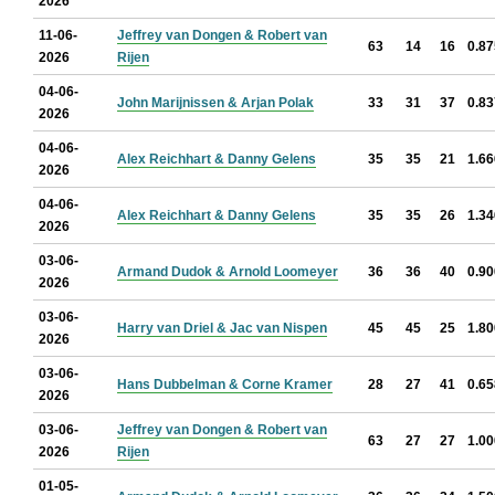
2026
11-06-
Jeffrey van Dongen & Robert van
63
14
16
0.87
2026
Rijen
04-06-
John Marijnissen & Arjan Polak
33
31
37
0.83
2026
04-06-
Alex Reichhart & Danny Gelens
35
35
21
1.66
2026
04-06-
Alex Reichhart & Danny Gelens
35
35
26
1.34
2026
03-06-
Armand Dudok & Arnold Loomeyer
36
36
40
0.90
2026
03-06-
Harry van Driel & Jac van Nispen
45
45
25
1.80
2026
03-06-
Hans Dubbelman & Corne Kramer
28
27
41
0.65
2026
03-06-
Jeffrey van Dongen & Robert van
63
27
27
1.00
2026
Rijen
01-05-