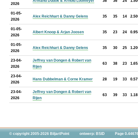
Armand Dudok & Arnold Loomeyer
36
36
24
1.50
2026
01-05-
Alex Reichhart & Danny Gelens
35
35
14
2.50
2026
01-05-
Albert Knoop & Arjan Joosen
35
23
24
0.95
2026
01-05-
Alex Reichhart & Danny Gelens
35
30
25
1.20
2026
23-04-
Jeffrey van Dongen & Robert van
63
38
23
1.65
2026
Rijen
23-04-
Hans Dubbelman & Corne Kramer
28
19
33
0.57
2026
23-04-
Jeffrey van Dongen & Robert van
63
39
33
1.18
2026
Rijen
© copyright 2005-2026 BiljartPoint
ontwerp: BSID
Page 0.4467