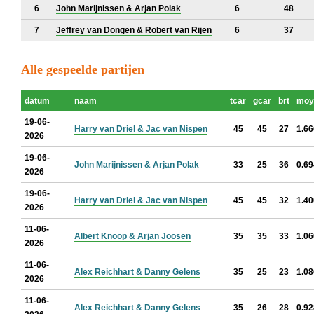
6
John Marijnissen & Arjan Polak
6
48
7
Jeffrey van Dongen & Robert van Rijen
6
37
Alle gespeelde partijen
datum
naam
tcar
gcar
brt
moy
19-06-
Harry van Driel & Jac van Nispen
45
45
27
1.66
2026
19-06-
John Marijnissen & Arjan Polak
33
25
36
0.69
2026
19-06-
Harry van Driel & Jac van Nispen
45
45
32
1.40
2026
11-06-
Albert Knoop & Arjan Joosen
35
35
33
1.06
2026
11-06-
Alex Reichhart & Danny Gelens
35
25
23
1.08
2026
11-06-
Alex Reichhart & Danny Gelens
35
26
28
0.92