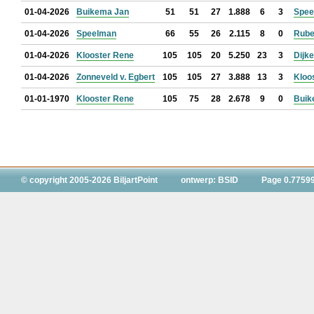
01-04-2026
Buikema Jan
51
51
27
1.888
6
3
Spee
01-04-2026
Speelman
66
55
26
2.115
8
0
Rube
01-04-2026
Klooster Rene
105
105
20
5.250
23
3
Dijk
01-04-2026
Zonneveld v. Egbert
105
105
27
3.888
13
3
Kloo
01-01-1970
Klooster Rene
105
75
28
2.678
9
0
Buik
© copyright 2005-2026 BiljartPoint
ontwerp: BSID
Page 0.7759