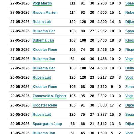
27-05-2026
Vogt Martin
111
81
30
2.700
19
0
Spaa
27-05-2026
Rispen Marten
114
92
20
4.600
15
1
Rube
27-05-2026
Ruben Luit
120
120
25
4.800
14
3
Dijk
27-05-2026
Buikema Ger
108
80
27
2.962
18
0
Spaa
27-05-2026
Dijkema Jan
108
108
20
5.400
18
3
Kloo
27-05-2026
Klooster Rene
105
74
30
2.466
10
0
Risp
27-05-2026
Buikema Jan
51
44
30
1.466
10
2
Vogt
27-05-2026
Buikema Ger
108
108
24
4.500
18
3
Buik
20-05-2026
Ruben Luit
120
120
23
5.217
23
3
Vogt
20-05-2026
Klooster Rene
105
68
25
2.720
9
0
Zonn
20-05-2026
Zonneveld v. Egbert
105
95
28
3.392
13
0
Vogt
20-05-2026
Klooster Rene
105
91
30
3.033
17
2
Dijk
20-05-2026
Ruben Luit
120
75
27
2.777
15
0
Spaa
20-05-2026
Spaargaren Jaap
66
66
21
3.142
13
3
Dijk
13-05-2026
Buikema Jan
51
45
30
1.500
5
2
Vogt