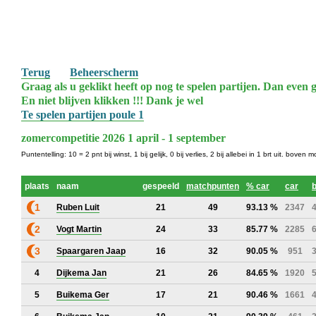
Terug
Beheerscherm
Graag als u geklikt heeft op nog te spelen partijen. Dan even g
En niet blijven klikken !!! Dank je wel
Te spelen partijen poule 1
zomercompetitie 2026 1 april - 1 september
Puntentelling: 10 = 2 pnt bij winst, 1 bij gelijk, 0 bij verlies, 2 bij allebei in 1 brt uit. bov
plaats
naam
gespeeld
matchpunten
% car
car
b
1
Ruben Luit
21
49
93.13 %
2347
2
Vogt Martin
24
33
85.77 %
2285
3
Spaargaren Jaap
16
32
90.05 %
951
4
Dijkema Jan
21
26
84.65 %
1920
5
Buikema Ger
17
21
90.46 %
1661