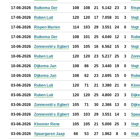
17-06-2026
Buikema Ger
108
108
21
5.142
23
3
Risp
17-06-2026
Ruben Luit
120
120
17
7.058
31
3
Vogt
17-06-2026
Rispen Marten
114
103
29
3.551
24
0
Vogt
17-06-2026
Buikema Ger
108
101
25
4.040
12
1
Rube
10-06-2026
Zonneveld v. Egbert
105
105
16
6.562
15
3
Vogt
10-06-2026
Ruben Luit
120
120
23
5.217
25
3
Zonn
10-06-2026
Dijkema Jan
108
86
25
3.440
19
0
Vogt
10-06-2026
Dijkema Jan
108
62
23
2.695
15
0
Rube
03-06-2026
Ruben Luit
120
71
21
3.380
21
0
Kloo
03-06-2026
Ruben Luit
120
120
25
4.800
23
3
Dijk
03-06-2026
Zonneveld v. Egbert
105
71
30
2.366
13
0
Dijk
03-06-2026
Zonneveld v. Egbert
105
103
29
3.551
14
1
Spaa
03-06-2026
Klooster Rene
105
105
21
5.000
25
3
Vogt
03-06-2026
Spaargaren Jaap
66
53
27
1.962
8
0
Vogt