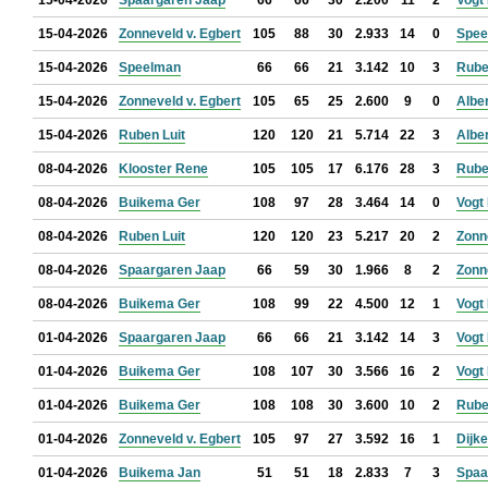
15-04-2026
Spaargaren Jaap
66
66
30
2.200
11
2
Vogt
15-04-2026
Zonneveld v. Egbert
105
88
30
2.933
14
0
Spee
15-04-2026
Speelman
66
66
21
3.142
10
3
Rube
15-04-2026
Zonneveld v. Egbert
105
65
25
2.600
9
0
Albe
15-04-2026
Ruben Luit
120
120
21
5.714
22
3
Albe
08-04-2026
Klooster Rene
105
105
17
6.176
28
3
Rube
08-04-2026
Buikema Ger
108
97
28
3.464
14
0
Vogt
08-04-2026
Ruben Luit
120
120
23
5.217
20
2
Zonn
08-04-2026
Spaargaren Jaap
66
59
30
1.966
8
2
Zonn
08-04-2026
Buikema Ger
108
99
22
4.500
12
1
Vogt
01-04-2026
Spaargaren Jaap
66
66
21
3.142
14
3
Vogt
01-04-2026
Buikema Ger
108
107
30
3.566
16
2
Vogt
01-04-2026
Buikema Ger
108
108
30
3.600
10
2
Rube
01-04-2026
Zonneveld v. Egbert
105
97
27
3.592
16
1
Dijk
01-04-2026
Buikema Jan
51
51
18
2.833
7
3
Spaa