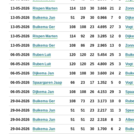
13-05-2026
Rispen Marten
114
110
30
3.666
21
2
Zonn
13-05-2026
Buikema Jan
51
29
30
0.966
7
0
Dijk
13-05-2026
Buikema Ger
108
108
23
4.695
27
3
Vogt
13-05-2026
Rispen Marten
114
92
28
3.285
12
0
Dijk
13-05-2026
Buikema Ger
108
86
29
2.965
13
0
Zonn
06-05-2026
Ruben Luit
120
120
22
5.454
25
3
Buik
06-05-2026
Ruben Luit
120
120
25
4.800
25
3
Vogt
06-05-2026
Dijkema Jan
108
108
30
3.600
24
2
Buik
06-05-2026
Spaargaren Jaap
66
23
17
1.352
5
0
Vogt
06-05-2026
Dijkema Jan
108
108
26
4.153
29
3
Spaa
29-04-2026
Buikema Ger
108
73
23
3.173
10
0
Rube
29-04-2026
Buikema Jan
51
51
23
2.217
11
3
Spee
29-04-2026
Buikema Jan
51
51
22
2.318
8
3
Albe
29-04-2026
Buikema Jan
51
51
30
1.700
6
2
Buik