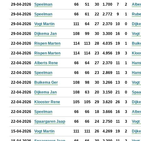
29-04-2026
Speelman
66
51
30
1.700
7
2
Albe
29-04-2026
Speelman
66
61
22
2.772
9
1
Rube
29-04-2026
Vogt Martin
111
64
27
2.370
10
0
Dijk
29-04-2026
Dijkema Jan
108
99
30
3.300
16
0
Vogt
22-04-2026
Rispen Marten
114
113
28
4.035
19
1
Buik
22-04-2026
Rispen Marten
114
114
23
4.956
19
3
Kloo
22-04-2026
Alberts Rene
66
64
27
2.370
11
1
Han
22-04-2026
Speelman
66
66
23
2.869
11
3
Han
22-04-2026
Buikema Ger
108
98
30
3.266
13
0
Vogt
22-04-2026
Dijkema Jan
108
63
20
3.150
21
0
Spaa
22-04-2026
Klooster Rene
105
105
29
3.620
26
3
Dijk
22-04-2026
Speelman
66
66
18
3.666
16
3
Albe
22-04-2026
Spaargaren Jaap
66
66
24
2.750
11
3
Vogt
15-04-2026
Vogt Martin
111
111
26
4.269
19
2
Dijk