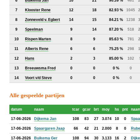
6
Buikema Jan
10
21
90.39 %
461
7
Klooster Rene
12
18
82.93 %
1045
8
Zonneveld v. Egbert
14
15
84.21 %
1238
9
Speelman
9
14
87.20 %
518
10
Rispen Marten
8
9
85.63 %
781
11
Alberts Rene
6
6
75.25 %
298
12
Hans
2
3
85.00 %
102
13
Breeuwsma Fred
0
0
0 %
0
14
Voort v/d Steve
0
0
0 %
0
Alle gespeelde partijen
datum
naam
tcar
gcar
brt
moy
hs
pnt
naa
17-06-2026
Dijkema Jan
108
83
27
3.074
10
0
Spaa
17-06-2026
Spaargaren Jaap
66
42
21
2.000
8
0
Rube
17-06-2026
Buikema Ger
108
94
30
3.133
16
2
Dijk