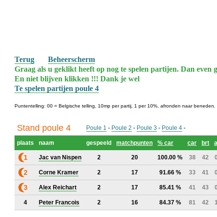
Terug
Beheerscherm
Graag als u geklikt heeft op nog te spelen partijen. Dan even g
En niet blijven klikken !!! Dank je wel
Te spelen partijen poule 4
Puntentelling: 00 = Belgische telling, 10mp per partij, 1 per 10%, afronden naar beneden.
Stand poule 4
Poule 1
-
Poule 2
-
Poule 3
-
Poule 4
-
plaats
naam
gespeeld
matchpunten
% car
car
brt
1
Jac van Nispen
2
20
100.00 %
38
42
2
Corne Kramer
2
17
91.66 %
33
41
3
Alex Reichart
2
17
85.41 %
41
43
4
Peter Francois
2
16
84.37 %
81
42