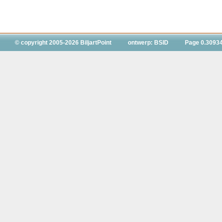
© copyright 2005-2026 BiljartPoint
ontwerp: BSID
Page 0.3093