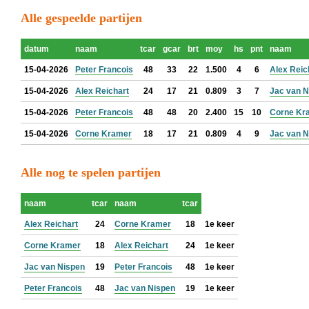
Alle gespeelde partijen
datum
naam
tcar
gcar
brt
moy
hs
pnt
naam
15-04-2026
Peter Francois
48
33
22
1.500
4
6
Alex Reic
15-04-2026
Alex Reichart
24
17
21
0.809
3
7
Jac van N
15-04-2026
Peter Francois
48
48
20
2.400
15
10
Corne Kr
15-04-2026
Corne Kramer
18
17
21
0.809
4
9
Jac van N
Alle nog te spelen partijen
naam
tcar
naam
tcar
Alex Reichart
24
Corne Kramer
18
1e keer
Corne Kramer
18
Alex Reichart
24
1e keer
Jac van Nispen
19
Peter Francois
48
1e keer
Peter Francois
48
Jac van Nispen
19
1e keer