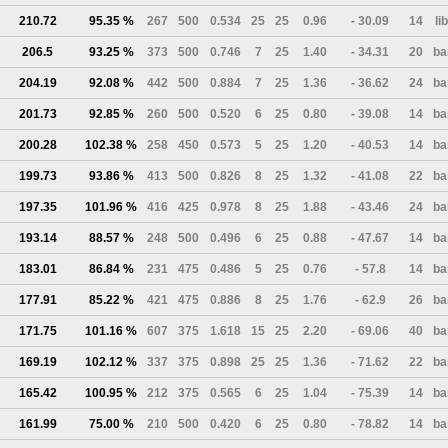
210.72
95.35 %
267
500
0.534
25
25
0.96
- 30.09
14
li
206.5
93.25 %
373
500
0.746
7
25
1.40
- 34.31
20
ba
204.19
92.08 %
442
500
0.884
7
25
1.36
- 36.62
24
ba
201.73
92.85 %
260
500
0.520
6
25
0.80
- 39.08
14
ba
200.28
102.38 %
258
450
0.573
5
25
1.20
- 40.53
14
ba
199.73
93.86 %
413
500
0.826
8
25
1.32
- 41.08
22
ba
197.35
101.96 %
416
425
0.978
8
25
1.88
- 43.46
24
ba
193.14
88.57 %
248
500
0.496
6
25
0.88
- 47.67
14
ba
183.01
86.84 %
231
475
0.486
5
25
0.76
- 57.8
14
ba
177.91
85.22 %
421
475
0.886
8
25
1.76
- 62.9
26
ba
171.75
101.16 %
607
375
1.618
15
25
2.20
- 69.06
40
ba
169.19
102.12 %
337
375
0.898
25
25
1.36
- 71.62
22
ba
165.42
100.95 %
212
375
0.565
6
25
1.04
- 75.39
14
ba
161.99
75.00 %
210
500
0.420
6
25
0.80
- 78.82
14
ba