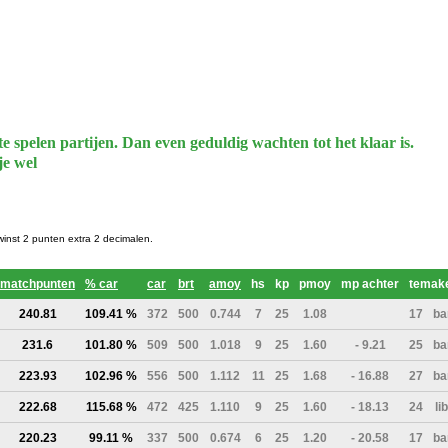
te spelen partijen. Dan even geduldig wachten tot het klaar is.
je wel
 winst 2 punten extra 2 decimalen.
matchpunten
% car
car
brt
amoy
hs
kp
pmoy
mp achter
temak
240.81
109.41 %
372
500
0.744
7
25
1.08
17
ba
231.6
101.80 %
509
500
1.018
9
25
1.60
- 9.21
25
ba
223.93
102.96 %
556
500
1.112
11
25
1.68
- 16.88
27
ba
222.68
115.68 %
472
425
1.110
9
25
1.60
- 18.13
24
li
220.23
99.11 %
337
500
0.674
6
25
1.20
- 20.58
17
ba