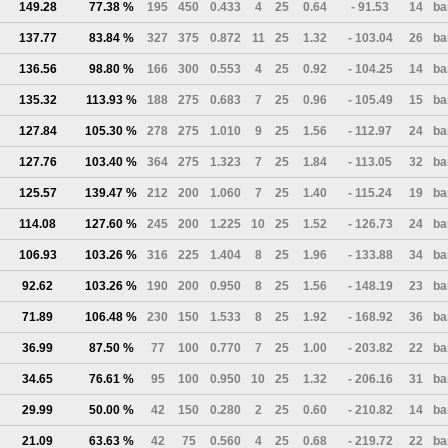
149.28
77.38 %
195
450
0.433
4
25
0.64
- 91.53
14
ba
137.77
83.84 %
327
375
0.872
11
25
1.32
- 103.04
26
ba
136.56
98.80 %
166
300
0.553
4
25
0.92
- 104.25
14
ba
135.32
113.93 %
188
275
0.683
7
25
0.96
- 105.49
15
ba
127.84
105.30 %
278
275
1.010
9
25
1.56
- 112.97
24
ba
127.76
103.40 %
364
275
1.323
7
25
1.84
- 113.05
32
ba
125.57
139.47 %
212
200
1.060
7
25
1.40
- 115.24
19
ba
114.08
127.60 %
245
200
1.225
10
25
1.52
- 126.73
24
ba
106.93
103.26 %
316
225
1.404
8
25
1.96
- 133.88
34
ba
92.62
103.26 %
190
200
0.950
8
25
1.56
- 148.19
23
ba
71.89
106.48 %
230
150
1.533
8
25
1.92
- 168.92
36
ba
36.99
87.50 %
77
100
0.770
7
25
1.00
- 203.82
22
ba
34.65
76.61 %
95
100
0.950
10
25
1.32
- 206.16
31
ba
29.99
50.00 %
42
150
0.280
2
25
0.60
- 210.82
14
ba
21.09
63.63 %
42
75
0.560
4
25
0.68
- 219.72
22
ba