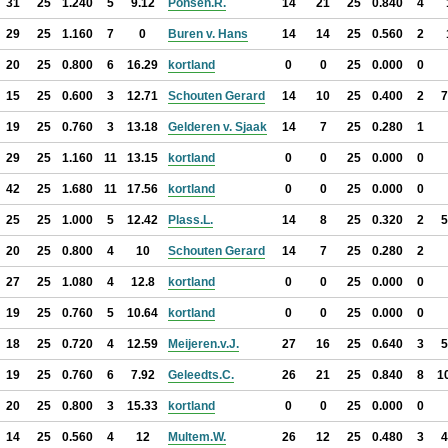
31
25
1.240
5
9.12
Ponsen.R.
14
21
25
0.840
4
29
25
1.160
7
0
Buren v. Hans
14
14
25
0.560
2
20
25
0.800
6
16.29
kortland
0
0
25
0.000
0
15
25
0.600
3
12.71
Schouten Gerard
14
10
25
0.400
2
7
19
25
0.760
3
13.18
Gelderen v. Sjaak
14
7
25
0.280
1
29
25
1.160
11
13.15
kortland
0
0
25
0.000
0
42
25
1.680
11
17.56
kortland
0
0
25
0.000
0
25
25
1.000
5
12.42
Plass.L.
14
8
25
0.320
2
5
20
25
0.800
4
10
Schouten Gerard
14
7
25
0.280
2
27
25
1.080
4
12.8
kortland
0
0
25
0.000
0
19
25
0.760
5
10.64
kortland
0
0
25
0.000
0
18
25
0.720
4
12.59
Meijeren.v.J.
27
16
25
0.640
3
5
19
25
0.760
6
7.92
Geleedts.C.
26
21
25
0.840
8
1
20
25
0.800
3
15.33
kortland
0
0
25
0.000
0
14
25
0.560
4
12
Multem.W.
26
12
25
0.480
3
4