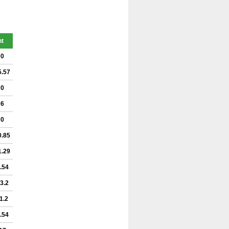
nt
0
5.57
0
6
0
0.85
1.29
.54
3.2
1.2
.54