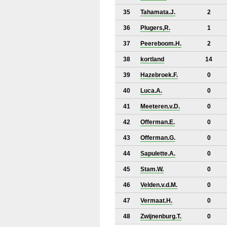
35
Tahamata.J.
2
36
Plugers,R.
1
37
Peereboom.H.
2
38
kortland
14
39
Hazebroek.F.
0
40
Luca.A.
0
41
Meeteren.v.D.
0
42
Offerman.E.
0
43
Offerman.G.
0
44
Sapulette.A.
0
45
Stam.W.
0
46
Velden.v.d.M.
0
47
Vermaat.H.
0
48
Zwijnenburg.T.
0