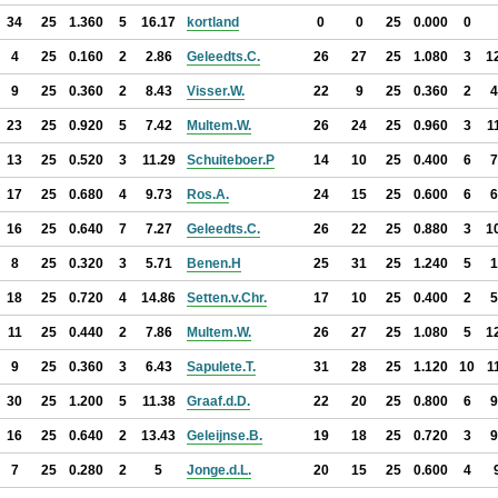
34
25
1.360
5
16.17
kortland
0
0
25
0.000
0
4
25
0.160
2
2.86
Geleedts.C.
26
27
25
1.080
3
1
9
25
0.360
2
8.43
Visser.W.
22
9
25
0.360
2
4
23
25
0.920
5
7.42
Multem.W.
26
24
25
0.960
3
1
13
25
0.520
3
11.29
Schuiteboer.P
14
10
25
0.400
6
7
17
25
0.680
4
9.73
Ros.A.
24
15
25
0.600
6
6
16
25
0.640
7
7.27
Geleedts.C.
26
22
25
0.880
3
1
8
25
0.320
3
5.71
Benen.H
25
31
25
1.240
5
1
18
25
0.720
4
14.86
Setten.v.Chr.
17
10
25
0.400
2
5
11
25
0.440
2
7.86
Multem.W.
26
27
25
1.080
5
1
9
25
0.360
3
6.43
Sapulete.T.
31
28
25
1.120
10
1
30
25
1.200
5
11.38
Graaf.d.D.
22
20
25
0.800
6
9
16
25
0.640
2
13.43
Geleijnse.B.
19
18
25
0.720
3
9
7
25
0.280
2
5
Jonge.d.L.
20
15
25
0.600
4