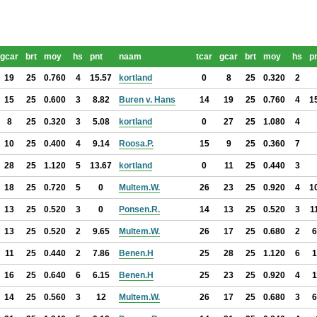
gcar
brt
moy
hs
pnt
naam
tcar
gcar
brt
moy
hs
p
19
25
0.760
4
15.57
kortland
0
8
25
0.320
2
15
25
0.600
3
8.82
Buren v. Hans
14
19
25
0.760
4
1
8
25
0.320
3
5.08
kortland
0
27
25
1.080
4
10
25
0.400
4
9.14
Roosa.P.
15
9
25
0.360
7
28
25
1.120
5
13.67
kortland
0
11
25
0.440
3
18
25
0.720
5
0
Multem.W.
26
23
25
0.920
4
1
13
25
0.520
3
0
Ponsen.R.
14
13
25
0.520
3
1
13
25
0.520
2
9.65
Multem.W.
26
17
25
0.680
2
6
11
25
0.440
2
7.86
Benen.H
25
28
25
1.120
6
1
16
25
0.640
6
6.15
Benen.H
25
23
25
0.920
4
1
14
25
0.560
3
12
Multem.W.
26
17
25
0.680
3
6