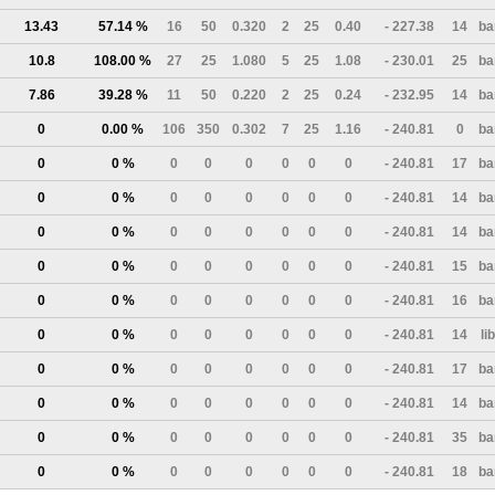
13.43
57.14 %
16
50
0.320
2
25
0.40
- 227.38
14
ba
10.8
108.00 %
27
25
1.080
5
25
1.08
- 230.01
25
ba
7.86
39.28 %
11
50
0.220
2
25
0.24
- 232.95
14
ba
0
0.00 %
106
350
0.302
7
25
1.16
- 240.81
0
ba
0
0 %
0
0
0
0
0
0
- 240.81
17
ba
0
0 %
0
0
0
0
0
0
- 240.81
14
ba
0
0 %
0
0
0
0
0
0
- 240.81
14
ba
0
0 %
0
0
0
0
0
0
- 240.81
15
ba
0
0 %
0
0
0
0
0
0
- 240.81
16
ba
0
0 %
0
0
0
0
0
0
- 240.81
14
li
0
0 %
0
0
0
0
0
0
- 240.81
17
ba
0
0 %
0
0
0
0
0
0
- 240.81
14
ba
0
0 %
0
0
0
0
0
0
- 240.81
35
ba
0
0 %
0
0
0
0
0
0
- 240.81
18
ba