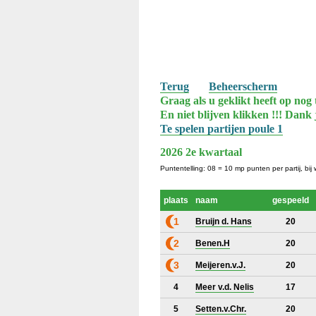
Terug
Beheerscherm
Graag als u geklikt heeft op nog 
En niet blijven klikken !!! Dank 
Te spelen partijen poule 1
2026 2e kwartaal
Puntentelling: 08 = 10 mp punten per partij, bij
plaats
naam
gespeeld
1
Bruijn d. Hans
20
2
Benen.H
20
3
Meijeren.v.J.
20
4
Meer v.d. Nelis
17
5
Setten.v.Chr.
20