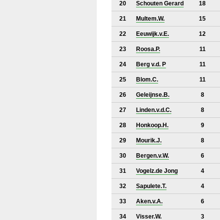
20
Schouten Gerard
18
21
Multem.W.
15
22
Eeuwijk.v.E.
12
23
Roosa.P.
11
24
Berg v.d. P
11
25
Blom.C.
11
26
Geleijnse.B.
8
27
Linden.v.d.C.
8
28
Honkoop.H.
9
29
Mourik.J.
8
30
Bergen.v.W.
6
31
Vogelz.de Jong
4
32
Sapulete.T.
4
33
Aken.v.A.
6
34
Visser.W.
3