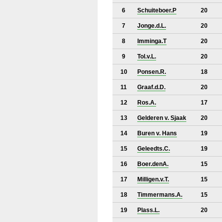
6
Schuiteboer.P
20
7
Jonge.d.L.
20
8
Imminga.T
20
9
Tol.v.L.
20
10
Ponsen.R.
18
11
Graaf.d.D.
20
12
Ros.A.
17
13
Gelderen v. Sjaak
20
14
Buren v. Hans
19
15
Geleedts.C.
19
16
Boer.denA.
15
17
Milligen.v.T.
15
18
Timmermans.A.
15
19
Plass.L.
20