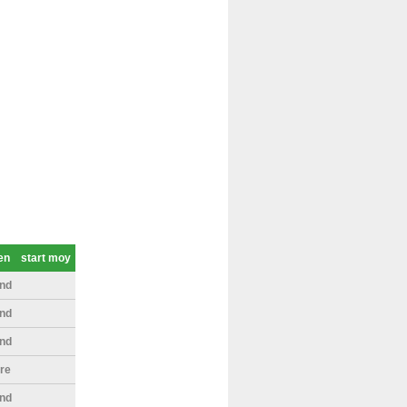
en
start moy
nd
nd
nd
bre
nd