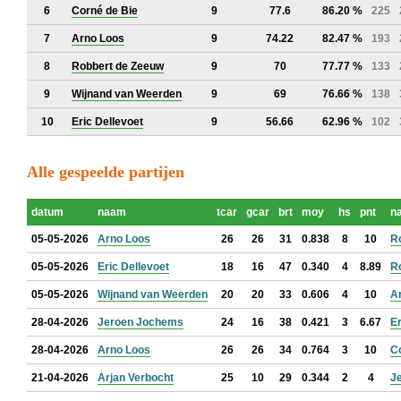
6
Corné de Bie
9
77.6
86.20 %
225
7
Arno Loos
9
74.22
82.47 %
193
8
Robbert de Zeeuw
9
70
77.77 %
133
9
Wijnand van Weerden
9
69
76.66 %
138
10
Eric Dellevoet
9
56.66
62.96 %
102
Alle gespeelde partijen
datum
naam
tcar
gcar
brt
moy
hs
pnt
n
05-05-2026
Arno Loos
26
26
31
0.838
8
10
R
05-05-2026
Eric Dellevoet
18
16
47
0.340
4
8.89
R
05-05-2026
Wijnand van Weerden
20
20
33
0.606
4
10
A
28-04-2026
Jeroen Jochems
24
16
38
0.421
3
6.67
Er
28-04-2026
Arno Loos
26
26
34
0.764
3
10
C
21-04-2026
Arjan Verbocht
25
10
29
0.344
2
4
J