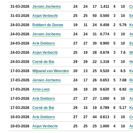
31-03-2026
Jeroen Jochems
24
24
17
1.411
4
10
C
31-03-2026
Arjan Verbocht
25
25
50
0.500
3
10
Er
24-03-2026
Robbert de Zeeuw
19
11
24
0.458
2
5.79
K
24-03-2026
Jeroen Jochems
24
24
31
0.774
3
10
A
24-03-2026
Arie Dekkers
27
27
30
0.900
5
10
Er
24-03-2026
Arjan Verbocht
25
19
28
0.678
3
7.6
W
24-03-2026
Corné de Bie
29
29
22
1.318
7
10
H
17-03-2026
Wijnand van Weerden
20
13
25
0.520
4
6.5
K
17-03-2026
Jeroen Jochems
24
17
26
0.653
5
7.08
R
17-03-2026
Arno Loos
26
18
29
0.620
5
6.92
H
17-03-2026
Arie Dekkers
27
27
27
1.000
4
10
A
17-03-2026
Corné de Bie
29
15
19
0.789
6
5.17
K
10-03-2026
Arie Dekkers
27
27
44
0.613
3
10
C
10-03-2026
Arjan Verbocht
25
25
25
1.000
4
10
A