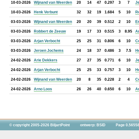
10-03-2026
Wijnand van Weerden
20
14
47
0.297
3
7
J
10-03-2026
Henk Verbunt
32
32
19
1.684
5
10
R
03-03-2026
Wijnand van Weerden
20
20
39
0.512
2
10
Er
03-03-2026
Robbert de Zeeuw
19
17
33
0.515
3
8.95
A
03-03-2026
Arjan Verbocht
25
25
31
0.806
6
10
C
03-03-2026
Jeroen Jochems
24
18
37
0.486
3
7.5
H
24-02-2026
Arie Dekkers
27
27
35
0.771
6
10
J
24-02-2026
Arjan Verbocht
25
25
33
0.757
3
10
H
24-02-2026
Wijnand van Weerden
20
8
35
0.228
2
4
C
24-02-2026
Arno Loos
26
26
40
0.650
6
10
A
© copyright 2005-2026 BiljartPoint
ontwerp: BSID
Page 0.5655