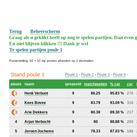
Terug
Beheerscherm
Graag als u geklikt heeft op nog te spelen partijen. Dan even g
En niet blijven klikken !!! Dank je wel
Te spelen partijen poule 1
Puntentelling: 02 = 10 mp punten afronden op 2 decimalen.
Stand poule 1
Poule 1
-
Poule 2
-
Poule 3
-
Poule 4
-
plaats
naam
gespeeld
matchpunten
% car
car
1
Henk Verbunt
9
86.25
95.83 %
276
2
Kees Bovee
9
83.79
93.09 %
310
3
Arie Dekkers
9
80.38
89.30 %
217
4
Arjan Verbocht
9
80
88.88 %
200
5
Jeroen Jochems
9
78.33
87.03 %
188