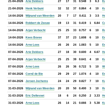
21-04-2026
Arie Dekkers
27
17
31
0.548
3
6.3
K
21-04-2026
Henk Verbunt
32
32
37
0.864
4
10
K
14-04-2026
Wijnand van Weerden
20
7
17
0.411
3
3.5
H
14-04-2026
Robbert de Zeeuw
19
13
31
0.419
1
6.84
C
14-04-2026
Arjan Verbocht
25
25
33
0.757
6
10
R
14-04-2026
Kees Bovee
37
37
23
1.608
6
10
Er
14-04-2026
Arno Loos
26
26
24
1.083
5
10
Er
07-04-2026
Arie Dekkers
27
18
30
0.600
4
6.67
H
07-04-2026
Arjan Verbocht
25
25
39
0.641
4
10
K
07-04-2026
Arno Loos
26
26
36
0.722
5
10
W
07-04-2026
Corné de Bie
29
29
27
1.074
4
10
Er
07-04-2026
Jeroen Jochems
24
24
29
0.827
7
10
K
31-03-2026
Wijnand van Weerden
20
20
50
0.400
3
10
R
31-03-2026
Eric Dellevoet
18
6
24
0.250
2
3.33
H
31-03-2026
Arno Loos
26
14
21
0.666
3
5.38
K