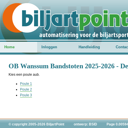
Home
Inloggen
Handleiding
Contac
OB Wanssum Bandstoten 2025-2026 - D
Kies een poule aub.
Poule 1
Poule 2
Poule 3
© copyright 2005-2026 BiljartPoint
ontwerp: BSID
Page 0.0059