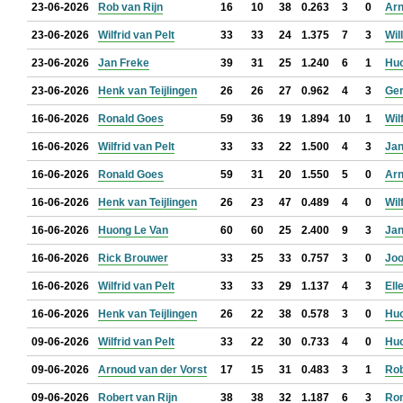
23-06-2026
Rob van Rijn
16
10
38
0.263
3
0
Arn
23-06-2026
Wilfrid van Pelt
33
33
24
1.375
7
3
Wil
23-06-2026
Jan Freke
39
31
25
1.240
6
1
Huo
23-06-2026
Henk van Teijlingen
26
26
27
0.962
4
3
Ger
16-06-2026
Ronald Goes
59
36
19
1.894
10
1
Wil
16-06-2026
Wilfrid van Pelt
33
33
22
1.500
4
3
Jan
16-06-2026
Ronald Goes
59
31
20
1.550
5
0
Arn
16-06-2026
Henk van Teijlingen
26
23
47
0.489
4
0
Wil
16-06-2026
Huong Le Van
60
60
25
2.400
9
3
Jan
16-06-2026
Rick Brouwer
33
25
33
0.757
3
0
Jo
16-06-2026
Wilfrid van Pelt
33
33
29
1.137
4
3
El
16-06-2026
Henk van Teijlingen
26
22
38
0.578
3
0
Huo
09-06-2026
Wilfrid van Pelt
33
22
30
0.733
4
0
Huo
09-06-2026
Arnoud van der Vorst
17
15
31
0.483
3
1
Rob
09-06-2026
Robert van Rijn
38
38
32
1.187
6
3
Ron