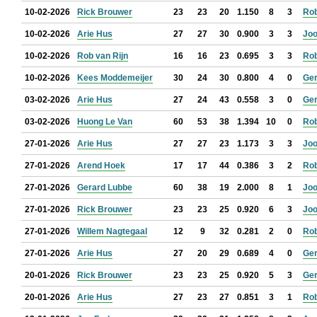
10-02-2026
Rick Brouwer
23
23
20
1.150
8
3
Rob
10-02-2026
Arie Hus
27
27
30
0.900
3
3
Jo
10-02-2026
Rob van Rijn
16
16
23
0.695
3
3
Rob
10-02-2026
Kees Moddemeijer
30
24
30
0.800
4
0
Ger
03-02-2026
Arie Hus
27
24
43
0.558
3
0
Ger
03-02-2026
Huong Le Van
60
53
38
1.394
10
0
Rob
27-01-2026
Arie Hus
27
27
23
1.173
3
3
Jo
27-01-2026
Arend Hoek
17
17
44
0.386
3
2
Rob
27-01-2026
Gerard Lubbe
60
38
19
2.000
8
1
Jo
27-01-2026
Rick Brouwer
23
23
25
0.920
6
3
Jo
27-01-2026
Willem Nagtegaal
12
9
32
0.281
2
0
Rob
27-01-2026
Arie Hus
27
20
29
0.689
4
0
Ger
20-01-2026
Rick Brouwer
23
23
25
0.920
5
3
Ger
20-01-2026
Arie Hus
27
23
27
0.851
3
1
Rob