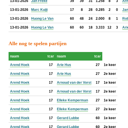
13-01-2026
Jan Freke
39
39
31
1.258
8
3
Arn
13-01-2026
Marc Kuijt
17
8
28
0.285
2
0
Jan
13-01-2026
Huong Le Van
60
48
24
2.000
8
1
Rob
13-01-2026
Huong Le Van
60
60
18
3.333
12
3
Ari
Alle nog te spelen partijen
naam
tcar
naam
tcar
Arend Hoek
17
Arie Hus
27
1e keer
Arend Hoek
17
Arie Hus
27
2e keer
Arend Hoek
17
Arnoud van der Vorst
17
1e keer
Arend Hoek
17
Arnoud van der Vorst
17
2e keer
Arend Hoek
17
Elleke Kemperman
27
1e keer
Arend Hoek
17
Elleke Kemperman
27
2e keer
Arend Hoek
17
Gerard Lubbe
60
1e keer
Arend Hoek
17
Gerard Lubbe
60
2e keer