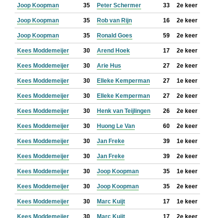
Joop Koopman
35
Peter Schermer
33
2e keer
Joop Koopman
35
Rob van Rijn
16
2e keer
Joop Koopman
35
Ronald Goes
59
2e keer
Kees Moddemeijer
30
Arend Hoek
17
2e keer
Kees Moddemeijer
30
Arie Hus
27
2e keer
Kees Moddemeijer
30
Elleke Kemperman
27
1e keer
Kees Moddemeijer
30
Elleke Kemperman
27
2e keer
Kees Moddemeijer
30
Henk van Teijlingen
26
2e keer
Kees Moddemeijer
30
Huong Le Van
60
2e keer
Kees Moddemeijer
30
Jan Freke
39
1e keer
Kees Moddemeijer
30
Jan Freke
39
2e keer
Kees Moddemeijer
30
Joop Koopman
35
1e keer
Kees Moddemeijer
30
Joop Koopman
35
2e keer
Kees Moddemeijer
30
Marc Kuijt
17
1e keer
Kees Moddemeijer
30
Marc Kuijt
17
2e keer