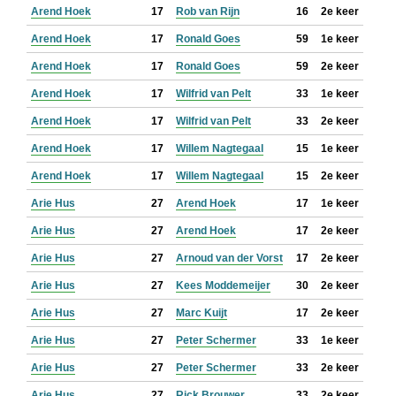
Arend Hoek
17
Rob van Rijn
16
2e keer
Arend Hoek
17
Ronald Goes
59
1e keer
Arend Hoek
17
Ronald Goes
59
2e keer
Arend Hoek
17
Wilfrid van Pelt
33
1e keer
Arend Hoek
17
Wilfrid van Pelt
33
2e keer
Arend Hoek
17
Willem Nagtegaal
15
1e keer
Arend Hoek
17
Willem Nagtegaal
15
2e keer
Arie Hus
27
Arend Hoek
17
1e keer
Arie Hus
27
Arend Hoek
17
2e keer
Arie Hus
27
Arnoud van der Vorst
17
2e keer
Arie Hus
27
Kees Moddemeijer
30
2e keer
Arie Hus
27
Marc Kuijt
17
2e keer
Arie Hus
27
Peter Schermer
33
1e keer
Arie Hus
27
Peter Schermer
33
2e keer
Arie Hus
27
Rick Brouwer
33
2e keer