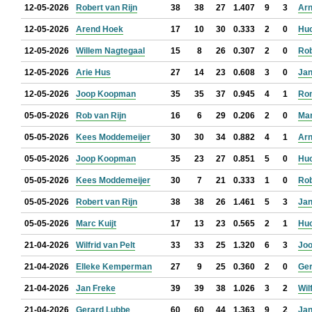
12-05-2026
Robert van Rijn
38
38
27
1.407
9
3
Arn
12-05-2026
Arend Hoek
17
10
30
0.333
2
0
Huo
12-05-2026
Willem Nagtegaal
15
8
26
0.307
2
0
Rob
12-05-2026
Arie Hus
27
14
23
0.608
3
0
Jan
12-05-2026
Joop Koopman
35
35
37
0.945
4
1
Ron
05-05-2026
Rob van Rijn
16
6
29
0.206
2
0
Mar
05-05-2026
Kees Moddemeijer
30
30
34
0.882
4
1
Arn
05-05-2026
Joop Koopman
35
23
27
0.851
5
0
Huo
05-05-2026
Kees Moddemeijer
30
7
21
0.333
1
0
Rob
05-05-2026
Robert van Rijn
38
38
26
1.461
5
3
Jan
05-05-2026
Marc Kuijt
17
13
23
0.565
2
1
Huo
21-04-2026
Wilfrid van Pelt
33
33
25
1.320
6
3
Jo
21-04-2026
Elleke Kemperman
27
9
25
0.360
2
0
Ger
21-04-2026
Jan Freke
39
39
38
1.026
3
2
Wil
21-04-2026
Gerard Lubbe
60
60
44
1.363
9
2
Jan