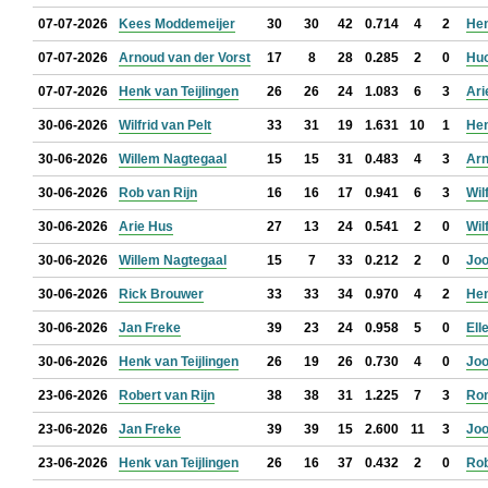
07-07-2026
Kees Moddemeijer
30
30
42
0.714
4
2
Hen
07-07-2026
Arnoud van der Vorst
17
8
28
0.285
2
0
Huo
07-07-2026
Henk van Teijlingen
26
26
24
1.083
6
3
Ari
30-06-2026
Wilfrid van Pelt
33
31
19
1.631
10
1
Hen
30-06-2026
Willem Nagtegaal
15
15
31
0.483
4
3
Arn
30-06-2026
Rob van Rijn
16
16
17
0.941
6
3
Wil
30-06-2026
Arie Hus
27
13
24
0.541
2
0
Wil
30-06-2026
Willem Nagtegaal
15
7
33
0.212
2
0
Jo
30-06-2026
Rick Brouwer
33
33
34
0.970
4
2
Hen
30-06-2026
Jan Freke
39
23
24
0.958
5
0
El
30-06-2026
Henk van Teijlingen
26
19
26
0.730
4
0
Jo
23-06-2026
Robert van Rijn
38
38
31
1.225
7
3
Ron
23-06-2026
Jan Freke
39
39
15
2.600
11
3
Jo
23-06-2026
Henk van Teijlingen
26
16
37
0.432
2
0
Rob