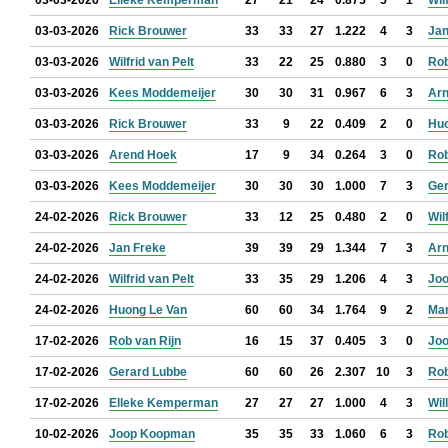
03-03-2026
Elleke Kemperman
27
21
24
0.875
5
1
Wil
03-03-2026
Rick Brouwer
33
33
27
1.222
4
3
Jan
03-03-2026
Wilfrid van Pelt
33
22
25
0.880
3
0
Rob
03-03-2026
Kees Moddemeijer
30
30
31
0.967
6
3
Arn
03-03-2026
Rick Brouwer
33
9
22
0.409
2
0
Huo
03-03-2026
Arend Hoek
17
9
34
0.264
3
0
Rob
03-03-2026
Kees Moddemeijer
30
30
30
1.000
7
3
Ger
24-02-2026
Rick Brouwer
33
12
25
0.480
2
0
Wil
24-02-2026
Jan Freke
39
39
29
1.344
7
3
Arn
24-02-2026
Wilfrid van Pelt
33
35
29
1.206
4
3
Jo
24-02-2026
Huong Le Van
60
60
34
1.764
9
2
Mar
17-02-2026
Rob van Rijn
16
15
37
0.405
3
0
Jo
17-02-2026
Gerard Lubbe
60
60
26
2.307
10
3
Rob
17-02-2026
Elleke Kemperman
27
27
27
1.000
4
3
Wil
10-02-2026
Joop Koopman
35
35
33
1.060
6
3
Rob