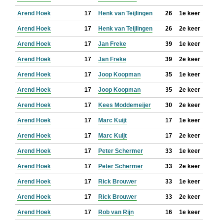
Arend Hoek
17
Henk van Teijlingen
26
1e keer
Arend Hoek
17
Henk van Teijlingen
26
2e keer
Arend Hoek
17
Jan Freke
39
1e keer
Arend Hoek
17
Jan Freke
39
2e keer
Arend Hoek
17
Joop Koopman
35
1e keer
Arend Hoek
17
Joop Koopman
35
2e keer
Arend Hoek
17
Kees Moddemeijer
30
2e keer
Arend Hoek
17
Marc Kuijt
17
1e keer
Arend Hoek
17
Marc Kuijt
17
2e keer
Arend Hoek
17
Peter Schermer
33
1e keer
Arend Hoek
17
Peter Schermer
33
2e keer
Arend Hoek
17
Rick Brouwer
33
1e keer
Arend Hoek
17
Rick Brouwer
33
2e keer
Arend Hoek
17
Rob van Rijn
16
1e keer