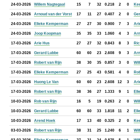
24-03-2026
Willem Nagtegaal
15
7
32
0.218
2
0
Ke
24-03-2026
Arnoud van der Vorst
17
11
27
0.407
2
0
Ger
24-03-2026
Elleke Kemperman
27
27
30
0.900
7
3
Ari
24-03-2026
Joop Koopman
35
35
33
1.060
4
3
Arn
17-03-2026
Arie Hus
27
27
32
0.843
8
3
Ric
17-03-2026
Gerard Lubbe
60
60
23
2.608
9
3
Arn
17-03-2026
Robert van Rijn
38
30
35
0.857
3
0
Wil
17-03-2026
Elleke Kemperman
27
25
43
0.581
4
0
Rob
17-03-2026
Huong Le Van
60
60
23
2.608
12
3
Ari
17-03-2026
Robert van Rijn
38
36
27
1.333
9
1
El
10-03-2026
Rob van Rijn
16
5
19
0.263
2
0
Wil
10-03-2026
Gerard Lubbe
60
60
33
1.818
11
2
El
10-03-2026
Arend Hoek
17
13
40
0.325
2
0
Ke
03-03-2026
Robert van Rijn
38
31
25
1.240
6
1
Wil