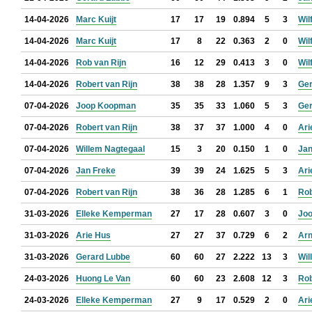
14-04-2026
Marc Kuijt
17
17
19
0.894
5
3
Wil
14-04-2026
Marc Kuijt
17
8
22
0.363
2
0
Wil
14-04-2026
Rob van Rijn
16
12
29
0.413
3
0
Wil
14-04-2026
Robert van Rijn
38
38
28
1.357
9
3
Ger
07-04-2026
Joop Koopman
35
35
33
1.060
5
3
Ger
07-04-2026
Robert van Rijn
38
37
37
1.000
4
0
Ari
07-04-2026
Willem Nagtegaal
15
3
20
0.150
1
0
Jan
07-04-2026
Jan Freke
39
39
24
1.625
5
3
Ari
07-04-2026
Robert van Rijn
38
36
28
1.285
6
1
Rob
31-03-2026
Elleke Kemperman
27
17
28
0.607
3
0
Jo
31-03-2026
Arie Hus
27
27
37
0.729
6
2
Arn
31-03-2026
Gerard Lubbe
60
60
27
2.222
13
3
Wil
24-03-2026
Huong Le Van
60
60
23
2.608
12
3
Rob
24-03-2026
Elleke Kemperman
27
9
17
0.529
2
0
Ari