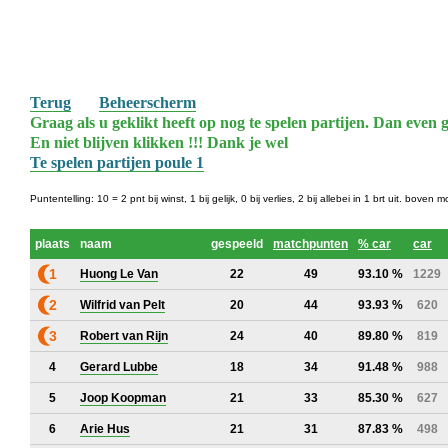
Terug
Beheerscherm
Graag als u geklikt heeft op nog te spelen partijen. Dan even g
En niet blijven klikken !!! Dank je wel
Te spelen partijen poule 1
Puntentelling: 10 = 2 pnt bij winst, 1 bij gelijk, 0 bij verlies, 2 bij allebei in 1 brt uit. bov
plaats
naam
gespeeld
matchpunten
% car
car
1
Huong Le Van
22
49
93.10 %
1229
2
Wilfrid van Pelt
20
44
93.93 %
620
3
Robert van Rijn
24
40
89.80 %
819
4
Gerard Lubbe
18
34
91.48 %
988
5
Joop Koopman
21
33
85.30 %
627
6
Arie Hus
21
31
87.83 %
498