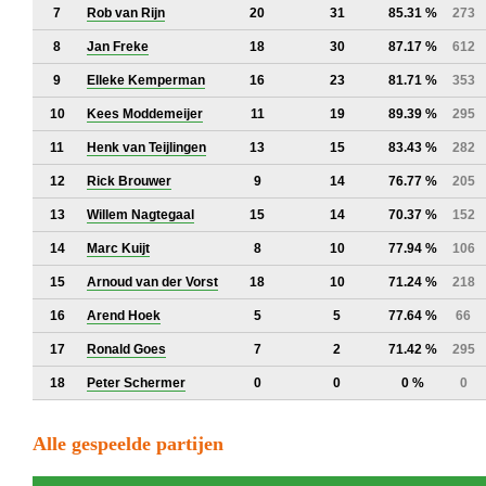
7
Rob van Rijn
20
31
85.31 %
273
8
Jan Freke
18
30
87.17 %
612
9
Elleke Kemperman
16
23
81.71 %
353
10
Kees Moddemeijer
11
19
89.39 %
295
11
Henk van Teijlingen
13
15
83.43 %
282
12
Rick Brouwer
9
14
76.77 %
205
13
Willem Nagtegaal
15
14
70.37 %
152
14
Marc Kuijt
8
10
77.94 %
106
15
Arnoud van der Vorst
18
10
71.24 %
218
16
Arend Hoek
5
5
77.64 %
66
17
Ronald Goes
7
2
71.42 %
295
18
Peter Schermer
0
0
0 %
0
Alle gespeelde partijen