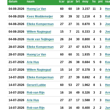
datum
naam
tcar
gcar
brt
moy
hs
pnt
na
04-08-2026
Huong Le Van
60
60
19
3.157
11
3
Hen
04-08-2026
Kees Moddemeijer
30
39
32
1.218
4
3
Rob
04-08-2026
Elleke Kemperman
27
27
31
0.870
5
3
Jo
04-08-2026
Willem Nagtegaal
15
7
21
0.333
2
0
Jo
04-08-2026
Henk van Teijlingen
26
24
30
0.800
4
1
Rob
28-07-2026
Elleke Kemperman
27
27
47
0.574
3
2
Arn
28-07-2026
Huong Le Van
60
60
31
1.935
7
3
Ron
21-07-2026
Arie Hus
27
26
38
0.684
5
0
Ke
21-07-2026
Willem Nagtegaal
15
14
37
0.378
3
0
Ari
14-07-2026
Elleke Kemperman
27
27
39
0.692
4
2
Rob
14-07-2026
Gerard Lubbe
60
53
27
1.962
8
1
Hen
14-07-2026
Rob van Rijn
16
16
49
0.326
3
2
Arn
14-07-2026
Arie Hus
27
27
17
1.588
7
3
Hen
14-07-2026
Rob van Rijn
16
16
40
0.400
2
2
Jan