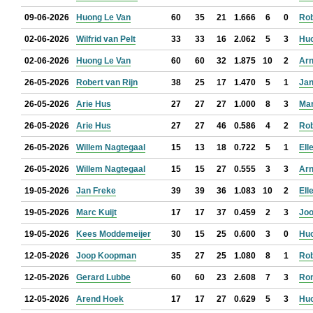
09-06-2026
Huong Le Van
60
35
21
1.666
6
0
Rob
02-06-2026
Wilfrid van Pelt
33
33
16
2.062
5
3
Huo
02-06-2026
Huong Le Van
60
60
32
1.875
10
2
Arn
26-05-2026
Robert van Rijn
38
25
17
1.470
5
1
Jan
26-05-2026
Arie Hus
27
27
27
1.000
8
3
Mar
26-05-2026
Arie Hus
27
27
46
0.586
4
2
Rob
26-05-2026
Willem Nagtegaal
15
13
18
0.722
5
1
El
26-05-2026
Willem Nagtegaal
15
15
27
0.555
3
3
Arn
19-05-2026
Jan Freke
39
39
36
1.083
10
2
El
19-05-2026
Marc Kuijt
17
17
37
0.459
2
3
Jo
19-05-2026
Kees Moddemeijer
30
15
25
0.600
3
0
Huo
12-05-2026
Joop Koopman
35
27
25
1.080
8
1
Rob
12-05-2026
Gerard Lubbe
60
60
23
2.608
7
3
Ron
12-05-2026
Arend Hoek
17
17
27
0.629
5
3
Huo