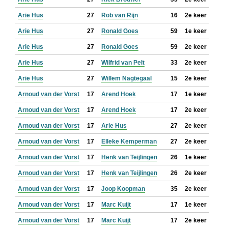
Arie Hus
27
Rob van Rijn
16
2e keer
Arie Hus
27
Ronald Goes
59
1e keer
Arie Hus
27
Ronald Goes
59
2e keer
Arie Hus
27
Wilfrid van Pelt
33
2e keer
Arie Hus
27
Willem Nagtegaal
15
2e keer
Arnoud van der Vorst
17
Arend Hoek
17
1e keer
Arnoud van der Vorst
17
Arend Hoek
17
2e keer
Arnoud van der Vorst
17
Arie Hus
27
2e keer
Arnoud van der Vorst
17
Elleke Kemperman
27
2e keer
Arnoud van der Vorst
17
Henk van Teijlingen
26
1e keer
Arnoud van der Vorst
17
Henk van Teijlingen
26
2e keer
Arnoud van der Vorst
17
Joop Koopman
35
2e keer
Arnoud van der Vorst
17
Marc Kuijt
17
1e keer
Arnoud van der Vorst
17
Marc Kuijt
17
2e keer