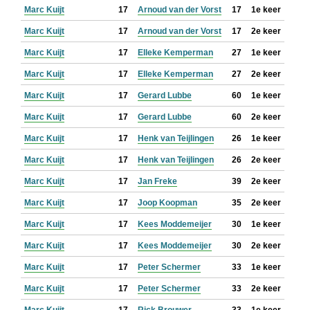
Marc Kuijt
17
Arnoud van der Vorst
17
1e keer
Marc Kuijt
17
Arnoud van der Vorst
17
2e keer
Marc Kuijt
17
Elleke Kemperman
27
1e keer
Marc Kuijt
17
Elleke Kemperman
27
2e keer
Marc Kuijt
17
Gerard Lubbe
60
1e keer
Marc Kuijt
17
Gerard Lubbe
60
2e keer
Marc Kuijt
17
Henk van Teijlingen
26
1e keer
Marc Kuijt
17
Henk van Teijlingen
26
2e keer
Marc Kuijt
17
Jan Freke
39
2e keer
Marc Kuijt
17
Joop Koopman
35
2e keer
Marc Kuijt
17
Kees Moddemeijer
30
1e keer
Marc Kuijt
17
Kees Moddemeijer
30
2e keer
Marc Kuijt
17
Peter Schermer
33
1e keer
Marc Kuijt
17
Peter Schermer
33
2e keer