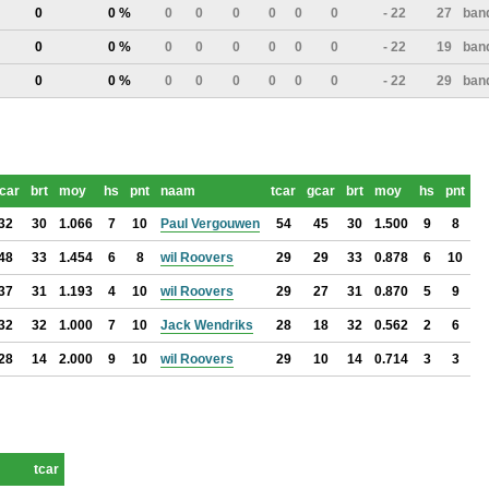
0
0 %
0
0
0
0
0
0
- 22
27
ban
0
0 %
0
0
0
0
0
0
- 22
19
ban
0
0 %
0
0
0
0
0
0
- 22
29
ban
car
brt
moy
hs
pnt
naam
tcar
gcar
brt
moy
hs
pnt
32
30
1.066
7
10
Paul Vergouwen
54
45
30
1.500
9
8
48
33
1.454
6
8
wil Roovers
29
29
33
0.878
6
10
37
31
1.193
4
10
wil Roovers
29
27
31
0.870
5
9
32
32
1.000
7
10
Jack Wendriks
28
18
32
0.562
2
6
28
14
2.000
9
10
wil Roovers
29
10
14
0.714
3
3
tcar