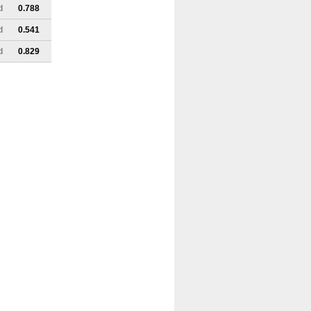
d
0.788
d
0.541
d
0.829