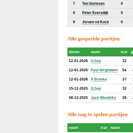
7
Ton Gorissen
0
8
Peter Eversdijk
0
9
Jeroen vd Kock
0
Alle gespeelde partijen
datum
naam
tcar
g
12-01-2026
G.Sep
32
12-01-2026
Paul Vergouwen
54
12-01-2026
A Broeke
37
15-12-2025
G.Sep
32
08-12-2025
Jack Wendriks
28
Alle nog te spelen partijen
naam
tcar
naam