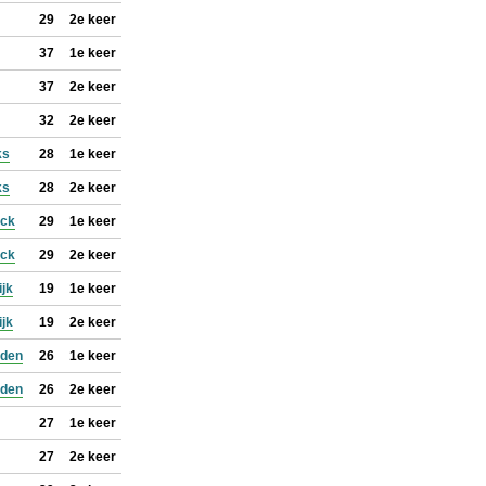
29
2e keer
37
1e keer
37
2e keer
32
2e keer
ks
28
1e keer
ks
28
2e keer
ock
29
1e keer
ock
29
2e keer
ijk
19
1e keer
ijk
19
2e keer
jden
26
1e keer
jden
26
2e keer
27
1e keer
27
2e keer