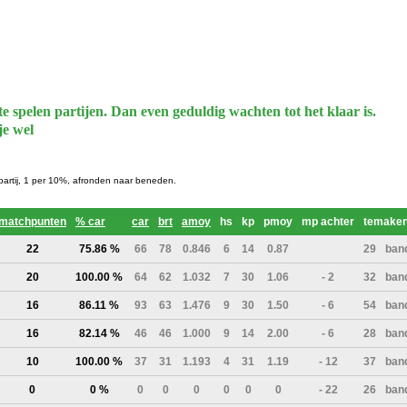
te spelen partijen. Dan even geduldig wachten tot het klaar is.
je wel
 partij, 1 per 10%, afronden naar beneden.
matchpunten
% car
car
brt
amoy
hs
kp
pmoy
mp achter
temake
22
75.86 %
66
78
0.846
6
14
0.87
29
ban
20
100.00 %
64
62
1.032
7
30
1.06
- 2
32
ban
16
86.11 %
93
63
1.476
9
30
1.50
- 6
54
ban
16
82.14 %
46
46
1.000
9
14
2.00
- 6
28
ban
10
100.00 %
37
31
1.193
4
31
1.19
- 12
37
ban
0
0 %
0
0
0
0
0
0
- 22
26
ban