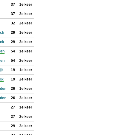
37
1e keer
37
2e keer
32
2e keer
ock
29
1e keer
ock
29
2e keer
wen
54
1e keer
wen
54
2e keer
ijk
19
1e keer
ijk
19
2e keer
jden
26
1e keer
jden
26
2e keer
27
1e keer
27
2e keer
29
2e keer