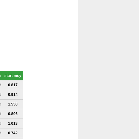
n
start moy
d
0.817
d
0.914
d
1.550
d
0.806
d
1.013
d
0.742