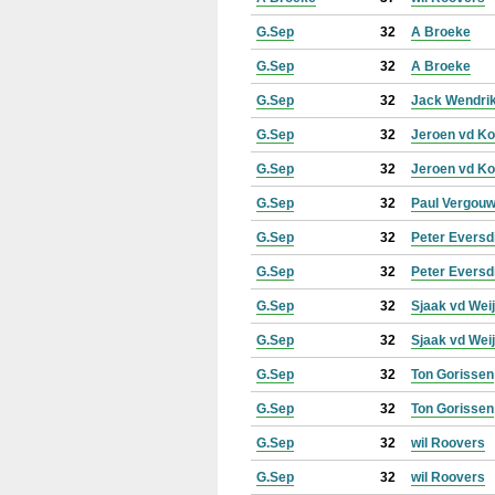
G.Sep
32
A Broeke
G.Sep
32
A Broeke
G.Sep
32
Jack Wendri
G.Sep
32
Jeroen vd K
G.Sep
32
Jeroen vd K
G.Sep
32
Paul Vergou
G.Sep
32
Peter Eversd
G.Sep
32
Peter Eversd
G.Sep
32
Sjaak vd Wei
G.Sep
32
Sjaak vd Wei
G.Sep
32
Ton Gorissen
G.Sep
32
Ton Gorissen
G.Sep
32
wil Roovers
G.Sep
32
wil Roovers