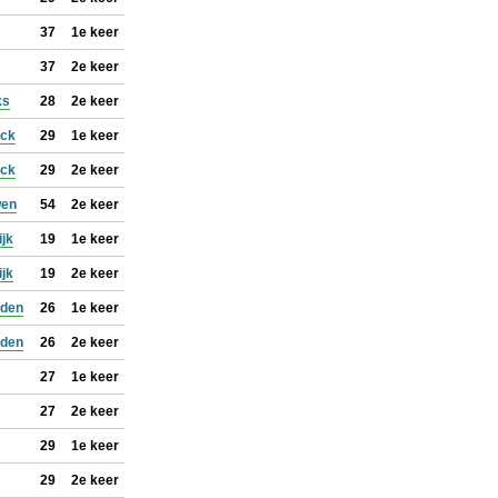
37
1e keer
37
2e keer
ks
28
2e keer
ock
29
1e keer
ock
29
2e keer
wen
54
2e keer
ijk
19
1e keer
ijk
19
2e keer
jden
26
1e keer
jden
26
2e keer
27
1e keer
27
2e keer
29
1e keer
29
2e keer