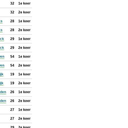
32
1e keer
32
2e keer
ks
28
1e keer
ks
28
2e keer
ock
29
1e keer
ock
29
2e keer
wen
54
1e keer
wen
54
2e keer
ijk
19
1e keer
ijk
19
2e keer
jden
26
1e keer
jden
26
2e keer
27
1e keer
27
2e keer
29
2e keer