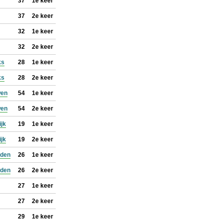
37
1e keer
37
2e keer
32
1e keer
32
2e keer
ks
28
1e keer
ks
28
2e keer
wen
54
1e keer
wen
54
2e keer
ijk
19
1e keer
ijk
19
2e keer
jden
26
1e keer
jden
26
2e keer
27
1e keer
27
2e keer
29
1e keer