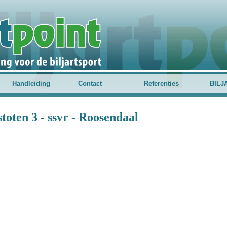
Handleiding
Contact
Referenties
BILJ
ten 3 - ssvr - Roosendaal