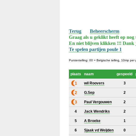
Terug
Beheerscherm
Graag als u geklikt heeft op nog 
En niet blijven klikken !!! Dank 
Te spelen partijen poule 1
Puntentelling: 00 = Belgische telling, 10mp per
plaats
naam
gespeeld
1
wil Roovers
3
2
G.Sep
2
3
Paul Vergouwen
2
4
Jack Wendriks
2
5
A Broeke
1
6
Sjaak vd Weijden
0