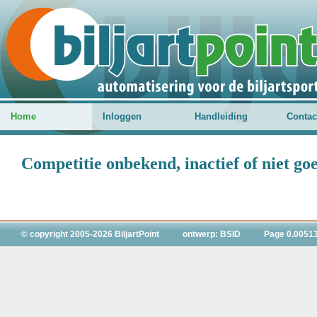
Home
Inloggen
Handleiding
Contac
Competitie onbekend, inactief of niet g
© copyright 2005-2026 BiljartPoint
ontwerp: BSID
Page 0.0051