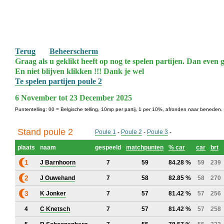
Terug
Beheerscherm
Graag als u geklikt heeft op nog te spelen partijen. Dan even g
En niet blijven klikken !!! Dank je wel
Te spelen partijen poule 2
6 November tot 23 December 2025
Puntentelling: 00 = Belgische telling, 10mp per partij, 1 per 10%, afronden naar beneden.
Stand poule 2
Poule 1
-
Poule 2
-
Poule 3
-
plaats
naam
gespeeld
matchpunten
% car
car
brt
1
J Barnhoorn
7
59
84.28 %
59
239
2
J Ouwehand
7
58
82.85 %
58
270
3
K Jonker
7
57
81.42 %
57
256
4
C Knetsch
7
57
81.42 %
57
258