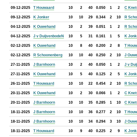
09-12-2025
T Houwaard
10
2
40
0.050
1
2
C Knet
09-12-2025
K Jonker
10
10
29
0.344
2
10
R Scho
04-12-2025
K Ouwehand
10
2
39
0.051
1
2
R Scho
04-12-2025
J v DuijvenbodeN
10
5
31
0.161
1
5
K Jonk
02-12-2025
K Ouwehand
10
8
40
0.200
2
8
T Houw
02-12-2025
R Schoonenberg
10
10
40
0.250
2
10
J Ouw
27-11-2025
J Barnhoorn
10
2
40
0.050
1
2
J v Du
27-11-2025
K Ouwehand
10
5
40
0.125
2
5
K Jonk
26-11-2025
T Houwaard
10
10
22
0.454
2
10
R Scho
20-11-2025
K Ouwehand
10
2
30
0.066
1
2
C Knet
20-11-2025
J Barnhoorn
10
10
35
0.285
1
10
C Knet
18-11-2025
J Barnhoorn
10
10
36
0.277
2
10
T Houw
18-11-2025
J Barnhoorn
10
10
34
0.294
3
10
J Ouw
18-11-2025
T Houwaard
10
9
40
0.225
2
9
K Jonk