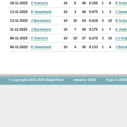
18-11-2025
C Knetsch
10
6
40
0.150
1
6
R Scho
13-11-2025
K Ouwehand
10
3
40
0.075
1
3
J Ouw
13-11-2025
J Barnhoorn
10
10
24
0.416
3
10
R Scho
11-11-2025
J Barnhoorn
10
7
40
0.175
1
7
K Jonk
06-11-2025
C Knetsch
10
10
37
0.270
3
10
J v Du
06-11-2025
K Ouwehand
10
4
30
0.133
1
4
J Barn
© copyright 2005-2026 BiljartPoint
ontwerp: BSID
Page 0.4806