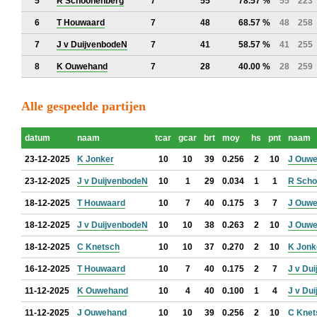
5
R Schoonenberg
7
55
78.57 %
55
223
6
T Houwaard
7
48
68.57 %
48
258
7
J v DuijvenbodeN
7
41
58.57 %
41
255
8
K Ouwehand
7
28
40.00 %
28
259
Alle gespeelde partijen
datum
naam
tcar
gcar
brt
moy
hs
pnt
naam
23-12-2025
K Jonker
10
10
39
0.256
2
10
J Ouw
23-12-2025
J v DuijvenbodeN
10
1
29
0.034
1
1
R Scho
18-12-2025
T Houwaard
10
7
40
0.175
3
7
J Ouw
18-12-2025
J v DuijvenbodeN
10
10
38
0.263
2
10
J Ouw
18-12-2025
C Knetsch
10
10
37
0.270
2
10
K Jonk
16-12-2025
T Houwaard
10
7
40
0.175
2
7
J v Du
11-12-2025
K Ouwehand
10
4
40
0.100
1
4
J v Du
11-12-2025
J Ouwehand
10
10
39
0.256
2
10
C Knet