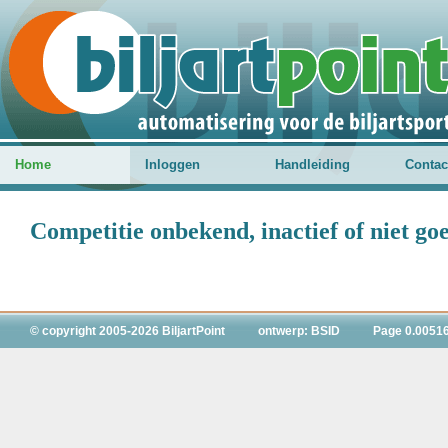
Home
Inloggen
Handleiding
Contac
Competitie onbekend, inactief of niet g
© copyright 2005-2026 BiljartPoint
ontwerp: BSID
Page 0.0051