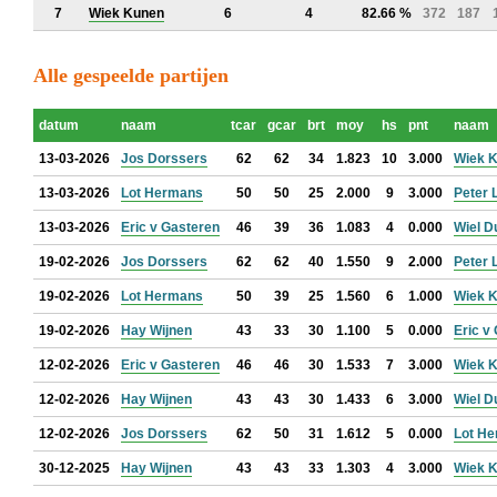
7
Wiek Kunen
6
4
82.66 %
372
187
Alle gespeelde partijen
datum
naam
tcar
gcar
brt
moy
hs
pnt
naam
13-03-2026
Jos Dorssers
62
62
34
1.823
10
3.000
Wiek 
13-03-2026
Lot Hermans
50
50
25
2.000
9
3.000
Peter 
13-03-2026
Eric v Gasteren
46
39
36
1.083
4
0.000
Wiel D
19-02-2026
Jos Dorssers
62
62
40
1.550
9
2.000
Peter 
19-02-2026
Lot Hermans
50
39
25
1.560
6
1.000
Wiek 
19-02-2026
Hay Wijnen
43
33
30
1.100
5
0.000
Eric v
12-02-2026
Eric v Gasteren
46
46
30
1.533
7
3.000
Wiek 
12-02-2026
Hay Wijnen
43
43
30
1.433
6
3.000
Wiel D
12-02-2026
Jos Dorssers
62
50
31
1.612
5
0.000
Lot H
30-12-2025
Hay Wijnen
43
43
33
1.303
4
3.000
Wiek 