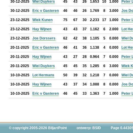
30-12-2025
Wiel Duykers
45
43
26
1.653
10
1.000
Peter 
30-12-2025
Eric v Gasteren
46
46
26
1.769
8
3.000
Jos Do
23-12-2025
Wiek Kunen
75
67
30
2.233
17
1.000
Peter 
23-12-2025
Hay Wijnen
43
43
37
1.162
6
2.000
Lot H
23-12-2025
Jos Dorssers
62
42
38
1.105
5
0.000
Wiel D
20-11-2025
Eric v Gasteren
46
41
36
1.138
4
0.000
Lot H
20-11-2025
Hay Wijnen
43
27
28
0.964
7
0.000
Peter 
20-11-2025
Wiel Duykers
45
45
35
1.285
6
3.000
Wiek 
10-10-2025
Lot Hermans
50
39
32
1.218
7
0.000
Wiel D
10-10-2025
Hay Wijnen
43
37
34
1.088
8
0.000
Jos Do
10-10-2025
Eric v Gasteren
46
45
33
1.363
7
1.000
Peter 
© copyright 2005-2026 BiljartPoint
ontwerp: BSID
Page 0.4430