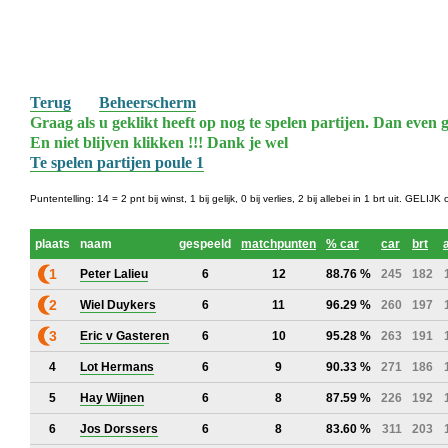
Terug
Beheerscherm
Graag als u geklikt heeft op nog te spelen partijen. Dan even g
En niet blijven klikken !!! Dank je wel
Te spelen partijen poule 1
Puntentelling: 14 = 2 pnt bij winst, 1 bij gelijk, 0 bij verlies, 2 bij allebei in 1 brt uit. G
plaats
naam
gespeeld
matchpunten
% car
car
brt
1
Peter Lalieu
6
12
88.76 %
245
182
2
Wiel Duykers
6
11
96.29 %
260
197
3
Eric v Gasteren
6
10
95.28 %
263
191
4
Lot Hermans
6
9
90.33 %
271
186
5
Hay Wijnen
6
8
87.59 %
226
192
6
Jos Dorssers
6
8
83.60 %
311
203