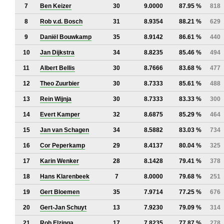
7
Ben Keizer
30
9.0000
87.95 %
818
8
Rob v.d. Bosch
31
8.9354
88.21 %
629
9
Daniël Bouwkamp
35
8.9142
86.61 %
440
10
Jan Dijkstra
34
8.8235
85.46 %
494
11
Albert Bellis
30
8.7666
83.68 %
477
12
Theo Zuurbier
30
8.7333
85.61 %
488
13
Rein Wijnja
30
8.7333
83.33 %
300
14
Evert Kamper
32
8.6875
85.29 %
464
15
Jan van Schagen
34
8.5882
83.03 %
734
16
Cor Peperkamp
29
8.4137
80.04 %
325
17
Karin Wenker
28
8.1428
79.41 %
378
18
Hans Klarenbeek
7
8.0000
79.68 %
251
19
Gert Bloemen
35
7.9714
77.25 %
676
20
Gert-Jan Schuyt
13
7.9230
79.09 %
314
21
Rob Elzinga
17
7.8235
77.87 %
278