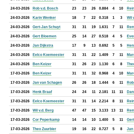
24-03-2026
Rob v.d. Bosch
23
23
26
0.884
4
10
Rein
24-03-2026
Karin Wenker
18
7
22
0.318
1
3
Wil 
24-03-2026
Gert-Jan Schuyt
31
31
19
1.631
7
11
Rem
24-03-2026
Gert Bloemen
25
14
27
0.518
4
5
Eve
24-03-2026
Jan Dijkstra
17
9
13
0.692
5
5
Hen
24-03-2026
Eelco Koemeester
31
31
22
1.409
7
11
Mar
24-03-2026
Ben Keizer
31
26
23
1.130
6
8
The
17-03-2026
Ben Keizer
31
31
32
0.968
4
10
Mar
17-03-2026
Jan van Schagen
26
26
18
1.444
6
11
Rob
17-03-2026
Henk Braaf
24
24
11
2.181
11
11
Dan
17-03-2026
Eelco Koemeester
31
31
14
2.214
8
11
Rein
17-03-2026
Wil v.d. Berg
47
47
15
3.133
13
11
Rem
17-03-2026
Cor Peperkamp
14
14
10
1.400
5
11
Ger
17-03-2026
Theo Zuurbier
19
16
22
0.727
5
8
Jan 