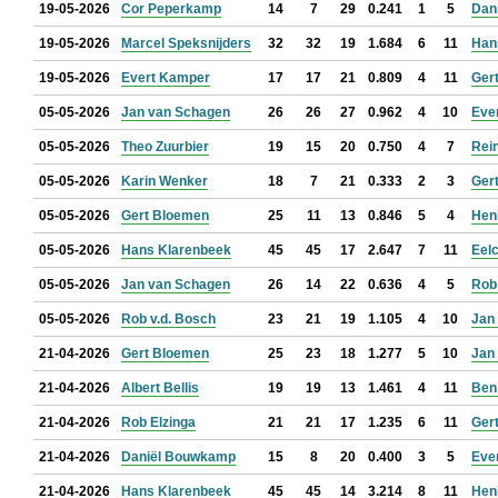
19-05-2026
Cor Peperkamp
14
7
29
0.241
1
5
Dan
19-05-2026
Marcel Speksnijders
32
32
19
1.684
6
11
Han
19-05-2026
Evert Kamper
17
17
21
0.809
4
11
Ger
05-05-2026
Jan van Schagen
26
26
27
0.962
4
10
Eve
05-05-2026
Theo Zuurbier
19
15
20
0.750
4
7
Rein
05-05-2026
Karin Wenker
18
7
21
0.333
2
3
Ger
05-05-2026
Gert Bloemen
25
11
13
0.846
5
4
Hen
05-05-2026
Hans Klarenbeek
45
45
17
2.647
7
11
Eel
05-05-2026
Jan van Schagen
26
14
22
0.636
4
5
Rob
05-05-2026
Rob v.d. Bosch
23
21
19
1.105
4
10
Jan 
21-04-2026
Gert Bloemen
25
23
18
1.277
5
10
Jan
21-04-2026
Albert Bellis
19
19
13
1.461
4
11
Ben
21-04-2026
Rob Elzinga
21
21
17
1.235
6
11
Ger
21-04-2026
Daniël Bouwkamp
15
8
20
0.400
3
5
Eve
21-04-2026
Hans Klarenbeek
45
45
14
3.214
8
11
Hen