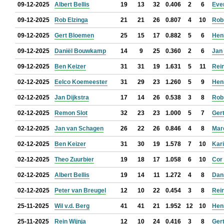
09-12-2025
Albert Bellis
19
13
32
0.406
2
6
Eve
09-12-2025
Rob Elzinga
21
21
26
0.807
4
10
Rob
09-12-2025
Gert Bloemen
25
15
17
0.882
5
6
Hen
09-12-2025
Daniël Bouwkamp
14
9
25
0.360
2
6
Jan 
09-12-2025
Ben Keizer
31
31
19
1.631
5
11
Rein
02-12-2025
Eelco Koemeester
31
29
23
1.260
5
9
Hen
02-12-2025
Jan Dijkstra
17
14
26
0.538
3
8
Rob
02-12-2025
Remon Slot
32
23
23
1.000
5
7
Ger
02-12-2025
Jan van Schagen
26
22
26
0.846
4
8
Mar
02-12-2025
Ben Keizer
31
30
19
1.578
7
10
Kar
02-12-2025
Theo Zuurbier
19
18
17
1.058
6
10
Cor
02-12-2025
Albert Bellis
19
14
11
1.272
4
8
Dan
02-12-2025
Peter van Breugel
12
10
22
0.454
3
8
Rein
25-11-2025
Wil v.d. Berg
41
41
21
1.952
12
10
Hen
25-11-2025
Rein Wijnja
12
10
24
0.416
3
8
Ger