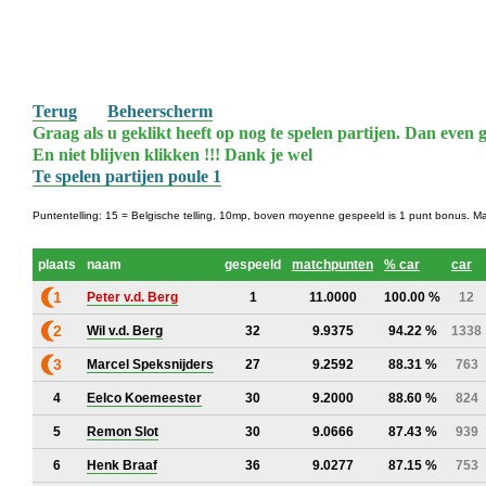
Terug
Beheerscherm
Graag als u geklikt heeft op nog te spelen partijen. Dan even g
En niet blijven klikken !!! Dank je wel
Te spelen partijen poule 1
Puntentelling: 15 = Belgische telling, 10mp, boven moyenne gespeeld is 1 punt bonus. M
plaats
naam
gespeeld
matchpunten
% car
car
1
Peter v.d. Berg
1
11.0000
100.00 %
12
2
Wil v.d. Berg
32
9.9375
94.22 %
1338
3
Marcel Speksnijders
27
9.2592
88.31 %
763
4
Eelco Koemeester
30
9.2000
88.60 %
824
5
Remon Slot
30
9.0666
87.43 %
939
6
Henk Braaf
36
9.0277
87.15 %
753