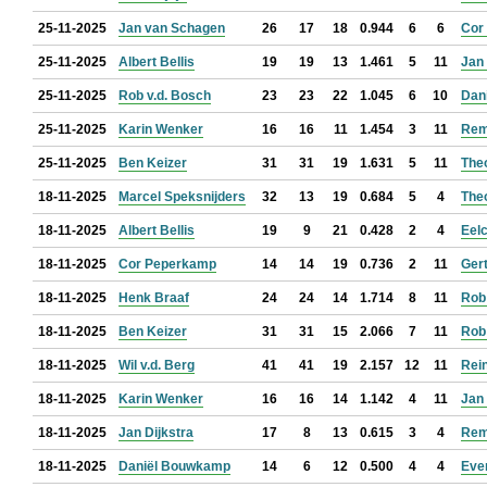
25-11-2025
Jan van Schagen
26
17
18
0.944
6
6
Cor
25-11-2025
Albert Bellis
19
19
13
1.461
5
11
Jan 
25-11-2025
Rob v.d. Bosch
23
23
22
1.045
6
10
Dan
25-11-2025
Karin Wenker
16
16
11
1.454
3
11
Rem
25-11-2025
Ben Keizer
31
31
19
1.631
5
11
The
18-11-2025
Marcel Speksnijders
32
13
19
0.684
5
4
The
18-11-2025
Albert Bellis
19
9
21
0.428
2
4
Eel
18-11-2025
Cor Peperkamp
14
14
19
0.736
2
11
Ger
18-11-2025
Henk Braaf
24
24
14
1.714
8
11
Rob
18-11-2025
Ben Keizer
31
31
15
2.066
7
11
Rob
18-11-2025
Wil v.d. Berg
41
41
19
2.157
12
11
Rein
18-11-2025
Karin Wenker
16
16
14
1.142
4
11
Jan
18-11-2025
Jan Dijkstra
17
8
13
0.615
3
4
Rem
18-11-2025
Daniël Bouwkamp
14
6
12
0.500
4
4
Eve