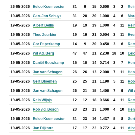
26-05-2026
Eelco Koemeester
31
9
15
0.600
3
2
Rein
19-05-2026
Gert-Jan Schuyt
31
20
20
1.000
4
6
Mar
19-05-2026
Albert Bellis
19
19
19
1.000
4
11
Rein
19-05-2026
Theo Zuurbier
19
19
21
0.904
3
11
Eve
19-05-2026
Cor Peperkamp
14
9
20
0.450
3
6
Rem
19-05-2026
Wil v.d. Berg
47
47
21
2.238
18
10
Eel
19-05-2026
Daniël Bouwkamp
15
10
14
0.714
3
7
Hen
19-05-2026
Jan van Schagen
26
26
13
2.000
7
11
Han
19-05-2026
Gert Bloemen
25
25
21
1.190
5
11
Rob
19-05-2026
Jan van Schagen
26
21
15
1.400
7
9
Wil 
19-05-2026
Rein Wijnja
12
12
18
0.666
4
11
Rem
19-05-2026
Rob v.d. Bosch
23
23
23
1.000
4
10
Hen
19-05-2026
Eelco Koemeester
31
23
16
1.437
5
8
Ger
19-05-2026
Jan Dijkstra
17
17
22
0.772
4
11
Albe