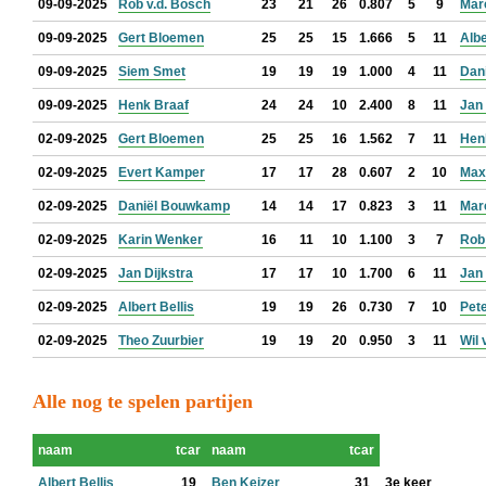
09-09-2025
Rob v.d. Bosch
23
21
26
0.807
5
9
Mar
09-09-2025
Gert Bloemen
25
25
15
1.666
5
11
Albe
09-09-2025
Siem Smet
19
19
19
1.000
4
11
Dan
09-09-2025
Henk Braaf
24
24
10
2.400
8
11
Jan
02-09-2025
Gert Bloemen
25
25
16
1.562
7
11
Hen
02-09-2025
Evert Kamper
17
17
28
0.607
2
10
Max
02-09-2025
Daniël Bouwkamp
14
14
17
0.823
3
11
Mar
02-09-2025
Karin Wenker
16
11
10
1.100
3
7
Rob
02-09-2025
Jan Dijkstra
17
17
10
1.700
6
11
Jan
02-09-2025
Albert Bellis
19
19
26
0.730
7
10
Pete
02-09-2025
Theo Zuurbier
19
19
20
0.950
3
11
Wil 
Alle nog te spelen partijen
naam
tcar
naam
tcar
Albert Bellis
19
Ben Keizer
31
3e keer