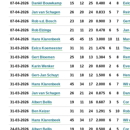
07-04-2026
Daniël Bouwkamp
15
12
25
0.480
4
8
Eel
07-04-2026
Jan van Schagen
26
20
24
0.833
5
7
Rein
07-04-2026
Rob v.d. Bosch
23
18
20
0.900
3
7
Ger
07-04-2026
Rob Elzinga
21
11
23
0.478
6
5
Jan 
07-04-2026
Hans Klarenbeek
45
45
15
3.000
10
11
Mar
31-03-2026
Eelco Koemeester
31
31
21
1.476
6
11
The
31-03-2026
Gert Bloemen
25
18
13
1.384
5
8
Rem
31-03-2026
Karin Wenker
18
12
20
0.600
2
6
Eve
31-03-2026
Gert-Jan Schuyt
31
18
12
1.500
6
6
Hen
31-03-2026
Hans Klarenbeek
45
34
17
2.000
6
7
Wil 
31-03-2026
Jan van Schagen
26
21
24
0.875
6
8
Dan
31-03-2026
Albert Bellis
19
11
16
0.687
3
5
Cor
31-03-2026
Ben Keizer
31
31
24
1.291
5
10
Rob
31-03-2026
Hans Klarenbeek
45
34
17
2.000
6
7
Wil 
24-03-2026
Albert Bellis
19
10
20
0.500
4
5
Cor