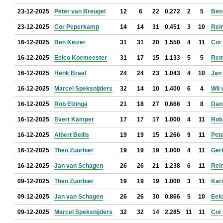
23-12-2025
Peter van Breugel
12
6
22
0.272
2
5
Ben
23-12-2025
Cor Peperkamp
14
14
31
0.451
3
10
Rein
16-12-2025
Ben Keizer
31
31
20
1.550
4
11
Cor
16-12-2025
Eelco Koemeester
31
17
15
1.133
5
5
Rem
16-12-2025
Henk Braaf
24
24
23
1.043
4
10
Jan 
16-12-2025
Marcel Speksnijders
32
14
10
1.400
6
4
Wil 
16-12-2025
Rob Elzinga
21
18
27
0.666
3
8
Dan
16-12-2025
Evert Kamper
17
17
17
1.000
4
11
Rob
16-12-2025
Albert Bellis
19
19
15
1.266
9
11
Pet
16-12-2025
Theo Zuurbier
19
19
19
1.000
4
11
Ger
16-12-2025
Jan van Schagen
26
26
21
1.238
6
11
Rein
09-12-2025
Theo Zuurbier
19
19
19
1.000
3
11
Kar
09-12-2025
Jan van Schagen
26
26
30
0.866
5
10
Eel
09-12-2025
Marcel Speksnijders
32
32
14
2.285
11
11
Cor