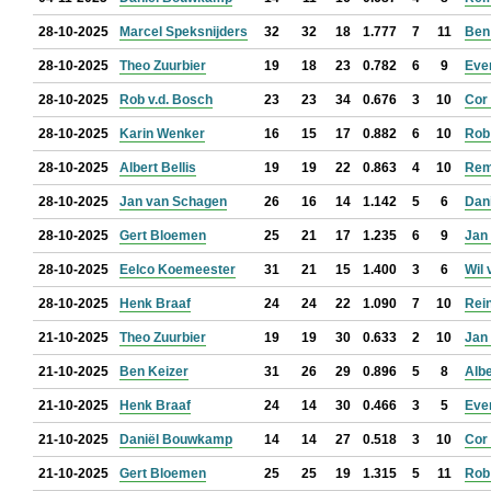
28-10-2025
Marcel Speksnijders
32
32
18
1.777
7
11
Ben
28-10-2025
Theo Zuurbier
19
18
23
0.782
6
9
Eve
28-10-2025
Rob v.d. Bosch
23
23
34
0.676
3
10
Cor
28-10-2025
Karin Wenker
16
15
17
0.882
6
10
Rob
28-10-2025
Albert Bellis
19
19
22
0.863
4
10
Rem
28-10-2025
Jan van Schagen
26
16
14
1.142
5
6
Dan
28-10-2025
Gert Bloemen
25
21
17
1.235
6
9
Jan 
28-10-2025
Eelco Koemeester
31
21
15
1.400
3
6
Wil 
28-10-2025
Henk Braaf
24
24
22
1.090
7
10
Rein
21-10-2025
Theo Zuurbier
19
19
30
0.633
2
10
Jan 
21-10-2025
Ben Keizer
31
26
29
0.896
5
8
Albe
21-10-2025
Henk Braaf
24
14
30
0.466
3
5
Eve
21-10-2025
Daniël Bouwkamp
14
14
27
0.518
3
10
Cor
21-10-2025
Gert Bloemen
25
25
19
1.315
5
11
Rob