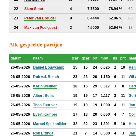
22
Siem Smet
4
7.7500
78.94 %
60
23
Peter van Breugel
9
6.4444
62.96 %
68
24
Max van Poelgeest
2
4.5000
52.94 %
18
Alle gespeelde partijen
datum
naam
tcar
gcar
brt
moy
hs
pnt
naa
26-05-2026
Daniël Bouwkamp
15
15
24
0.625
2
10
Rem
26-05-2026
Rob v.d. Bosch
23
23
20
1.150
6
11
Wil 
26-05-2026
Karin Wenker
18
15
29
0.517
3
8
Ger
26-05-2026
Albert Bellis
19
19
17
1.117
3
11
Ger
26-05-2026
Theo Zuurbier
19
19
19
1.000
4
11
Jan
26-05-2026
Evert Kamper
17
13
20
0.650
4
7
Cor
26-05-2026
Marcel Speksnijders
32
32
23
1.391
5
10
Hen
26-05-2026
Rob Elzinga
21
7
14
0.500
4
3
Jan 