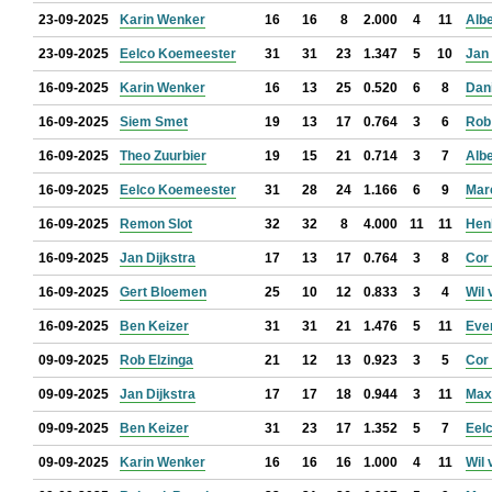
23-09-2025
Karin Wenker
16
16
8
2.000
4
11
Albe
23-09-2025
Eelco Koemeester
31
31
23
1.347
5
10
Jan
16-09-2025
Karin Wenker
16
13
25
0.520
6
8
Dan
16-09-2025
Siem Smet
19
13
17
0.764
3
6
Rob
16-09-2025
Theo Zuurbier
19
15
21
0.714
3
7
Albe
16-09-2025
Eelco Koemeester
31
28
24
1.166
6
9
Mar
16-09-2025
Remon Slot
32
32
8
4.000
11
11
Hen
16-09-2025
Jan Dijkstra
17
13
17
0.764
3
8
Cor
16-09-2025
Gert Bloemen
25
10
12
0.833
3
4
Wil 
16-09-2025
Ben Keizer
31
31
21
1.476
5
11
Eve
09-09-2025
Rob Elzinga
21
12
13
0.923
3
5
Cor
09-09-2025
Jan Dijkstra
17
17
18
0.944
3
11
Max
09-09-2025
Ben Keizer
31
23
17
1.352
5
7
Eel
09-09-2025
Karin Wenker
16
16
16
1.000
4
11
Wil 