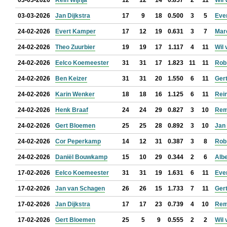
03-03-2026
Rein Wijnja
12
12
14
0.857
2
11
Wil 
03-03-2026
Jan Dijkstra
17
9
18
0.500
3
5
Eve
24-02-2026
Evert Kamper
17
12
19
0.631
3
7
Mar
24-02-2026
Theo Zuurbier
19
19
17
1.117
4
11
Wil 
24-02-2026
Eelco Koemeester
31
31
17
1.823
11
11
Rob
24-02-2026
Ben Keizer
31
31
20
1.550
6
11
Ger
24-02-2026
Karin Wenker
18
18
16
1.125
6
11
Rein
24-02-2026
Henk Braaf
24
24
29
0.827
3
10
Rem
24-02-2026
Gert Bloemen
25
25
28
0.892
3
10
Jan 
24-02-2026
Cor Peperkamp
14
12
31
0.387
3
8
Rob
24-02-2026
Daniël Bouwkamp
15
10
29
0.344
2
6
Albe
17-02-2026
Eelco Koemeester
31
31
19
1.631
6
11
Eve
17-02-2026
Jan van Schagen
26
26
15
1.733
7
11
Ger
17-02-2026
Jan Dijkstra
17
17
23
0.739
4
10
Rem
17-02-2026
Gert Bloemen
25
5
9
0.555
2
2
Wil 