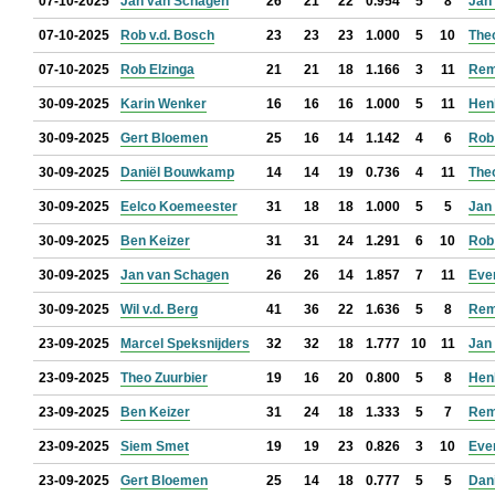
07-10-2025
Jan van Schagen
26
21
22
0.954
5
8
Jan 
07-10-2025
Rob v.d. Bosch
23
23
23
1.000
5
10
The
07-10-2025
Rob Elzinga
21
21
18
1.166
3
11
Rem
30-09-2025
Karin Wenker
16
16
16
1.000
5
11
Hen
30-09-2025
Gert Bloemen
25
16
14
1.142
4
6
Rob
30-09-2025
Daniël Bouwkamp
14
14
19
0.736
4
11
The
30-09-2025
Eelco Koemeester
31
18
18
1.000
5
5
Jan 
30-09-2025
Ben Keizer
31
31
24
1.291
6
10
Rob
30-09-2025
Jan van Schagen
26
26
14
1.857
7
11
Eve
30-09-2025
Wil v.d. Berg
41
36
22
1.636
5
8
Rem
23-09-2025
Marcel Speksnijders
32
32
18
1.777
10
11
Jan 
23-09-2025
Theo Zuurbier
19
16
20
0.800
5
8
Hen
23-09-2025
Ben Keizer
31
24
18
1.333
5
7
Rem
23-09-2025
Siem Smet
19
19
23
0.826
3
10
Eve
23-09-2025
Gert Bloemen
25
14
18
0.777
5
5
Dan