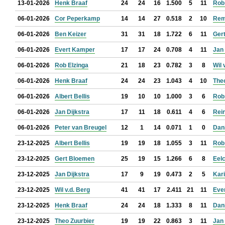
13-01-2026
Henk Braaf
24
24
16
1.500
5
11
Rob
06-01-2026
Cor Peperkamp
14
14
27
0.518
2
10
Rem
06-01-2026
Ben Keizer
31
31
18
1.722
6
11
Ger
06-01-2026
Evert Kamper
17
17
24
0.708
4
11
Jan
06-01-2026
Rob Elzinga
21
18
23
0.782
3
8
Wil 
06-01-2026
Henk Braaf
24
24
23
1.043
4
10
The
06-01-2026
Albert Bellis
19
10
10
1.000
3
6
Rob
06-01-2026
Jan Dijkstra
17
11
18
0.611
4
6
Rein
06-01-2026
Peter van Breugel
12
1
14
0.071
1
0
Dan
23-12-2025
Albert Bellis
19
19
18
1.055
3
11
Rob
23-12-2025
Gert Bloemen
25
19
15
1.266
6
8
Eel
23-12-2025
Jan Dijkstra
17
9
19
0.473
2
5
Kar
23-12-2025
Wil v.d. Berg
41
41
17
2.411
21
11
Eve
23-12-2025
Henk Braaf
24
24
18
1.333
8
11
Dan
23-12-2025
Theo Zuurbier
19
19
22
0.863
3
11
Jan