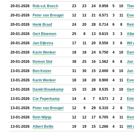
20-01-2026
Rob v.d. Bosch
23
23
24
0.958
5
10
The
20-01-2026
Peter van Breugel
12
12
21
0.571
3
11
Eve
20-01-2026
Henk Braaf
24
20
28
0.714
6
8
Rein
20-01-2026
Gert Bloemen
25
8
13
0.615
3
3
Albe
20-01-2026
Jan Dijkstra
17
11
20
0.550
3
6
Wil 
20-01-2026
Karin Wenker
18
18
24
0.750
4
10
Dan
20-01-2026
Remon Slot
38
25
16
1.562
6
6
Jan
13-01-2026
Ben Keizer
31
30
15
2.000
6
10
Jan
13-01-2026
Karin Wenker
18
18
20
0.900
4
11
Eve
13-01-2026
Daniël Bouwkamp
15
15
28
0.535
3
10
Ger
13-01-2026
Cor Peperkamp
14
4
7
0.571
2
2
Eel
13-01-2026
Peter van Breugel
12
9
29
0.310
2
8
The
13-01-2026
Rein Wijnja
12
12
17
0.705
4
11
Rem
13-01-2026
Albert Bellis
19
19
15
1.266
4
11
Wil 