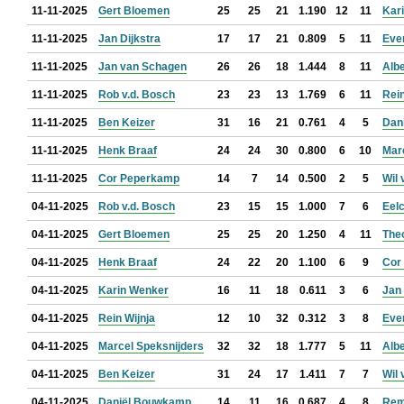
11-11-2025
Gert Bloemen
25
25
21
1.190
12
11
Kar
11-11-2025
Jan Dijkstra
17
17
21
0.809
5
11
Eve
11-11-2025
Jan van Schagen
26
26
18
1.444
8
11
Albe
11-11-2025
Rob v.d. Bosch
23
23
13
1.769
6
11
Rein
11-11-2025
Ben Keizer
31
16
21
0.761
4
5
Dan
11-11-2025
Henk Braaf
24
24
30
0.800
6
10
Mar
11-11-2025
Cor Peperkamp
14
7
14
0.500
2
5
Wil 
04-11-2025
Rob v.d. Bosch
23
15
15
1.000
7
6
Eel
04-11-2025
Gert Bloemen
25
25
20
1.250
4
11
The
04-11-2025
Henk Braaf
24
22
20
1.100
6
9
Cor
04-11-2025
Karin Wenker
16
11
18
0.611
3
6
Jan 
04-11-2025
Rein Wijnja
12
10
32
0.312
3
8
Eve
04-11-2025
Marcel Speksnijders
32
32
18
1.777
5
11
Albe
04-11-2025
Ben Keizer
31
24
17
1.411
7
7
Wil 
04-11-2025
Daniël Bouwkamp
14
11
16
0.687
4
8
Rem