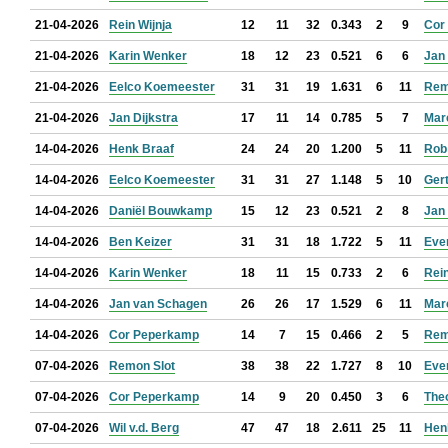
21-04-2026
Rein Wijnja
12
11
32
0.343
2
9
Cor
21-04-2026
Karin Wenker
18
12
23
0.521
6
6
Jan
21-04-2026
Eelco Koemeester
31
31
19
1.631
6
11
Rem
21-04-2026
Jan Dijkstra
17
11
14
0.785
5
7
Mar
14-04-2026
Henk Braaf
24
24
20
1.200
5
11
Rob
14-04-2026
Eelco Koemeester
31
31
27
1.148
5
10
Ger
14-04-2026
Daniël Bouwkamp
15
12
23
0.521
2
8
Jan 
14-04-2026
Ben Keizer
31
31
18
1.722
5
11
Eve
14-04-2026
Karin Wenker
18
11
15
0.733
2
6
Rein
14-04-2026
Jan van Schagen
26
26
17
1.529
6
11
Mar
14-04-2026
Cor Peperkamp
14
7
15
0.466
2
5
Rem
07-04-2026
Remon Slot
38
38
22
1.727
8
10
Eve
07-04-2026
Cor Peperkamp
14
9
20
0.450
3
6
The
07-04-2026
Wil v.d. Berg
47
47
18
2.611
25
11
Hen