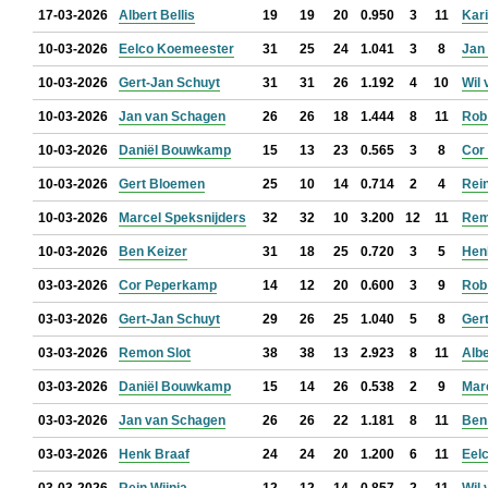
17-03-2026
Albert Bellis
19
19
20
0.950
3
11
Kar
10-03-2026
Eelco Koemeester
31
25
24
1.041
3
8
Jan 
10-03-2026
Gert-Jan Schuyt
31
31
26
1.192
4
10
Wil 
10-03-2026
Jan van Schagen
26
26
18
1.444
8
11
Rob
10-03-2026
Daniël Bouwkamp
15
13
23
0.565
3
8
Cor
10-03-2026
Gert Bloemen
25
10
14
0.714
2
4
Rein
10-03-2026
Marcel Speksnijders
32
32
10
3.200
12
11
Rem
10-03-2026
Ben Keizer
31
18
25
0.720
3
5
Hen
03-03-2026
Cor Peperkamp
14
12
20
0.600
3
9
Rob
03-03-2026
Gert-Jan Schuyt
29
26
25
1.040
5
8
Ger
03-03-2026
Remon Slot
38
38
13
2.923
8
11
Albe
03-03-2026
Daniël Bouwkamp
15
14
26
0.538
2
9
Mar
03-03-2026
Jan van Schagen
26
26
22
1.181
8
11
Ben
03-03-2026
Henk Braaf
24
24
20
1.200
6
11
Eel