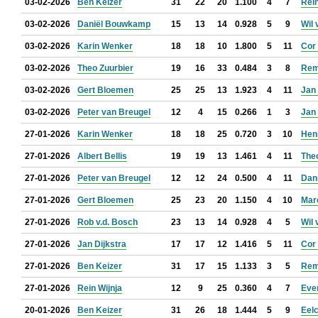
03-02-2026
Ben Keizer
31
22
20
1.100
4
7
Rein
03-02-2026
Daniël Bouwkamp
15
13
14
0.928
5
9
Wil 
03-02-2026
Karin Wenker
18
18
10
1.800
5
11
Cor
03-02-2026
Theo Zuurbier
19
16
33
0.484
3
8
Rem
03-02-2026
Gert Bloemen
25
25
13
1.923
4
11
Jan
03-02-2026
Peter van Breugel
12
4
15
0.266
1
3
Jan 
27-01-2026
Karin Wenker
18
18
25
0.720
3
10
Hen
27-01-2026
Albert Bellis
19
19
13
1.461
4
11
The
27-01-2026
Peter van Breugel
12
12
24
0.500
4
11
Dan
27-01-2026
Gert Bloemen
25
23
20
1.150
4
10
Mar
27-01-2026
Rob v.d. Bosch
23
13
14
0.928
4
5
Wil 
27-01-2026
Jan Dijkstra
17
17
12
1.416
5
11
Cor
27-01-2026
Ben Keizer
31
17
15
1.133
3
5
Rem
27-01-2026
Rein Wijnja
12
9
25
0.360
4
7
Eve
20-01-2026
Ben Keizer
31
26
18
1.444
5
9
Eel