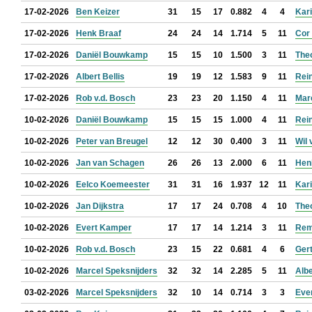
17-02-2026
Ben Keizer
31
15
17
0.882
4
4
Kar
17-02-2026
Henk Braaf
24
24
14
1.714
5
11
Cor
17-02-2026
Daniël Bouwkamp
15
15
10
1.500
3
11
The
17-02-2026
Albert Bellis
19
19
12
1.583
9
11
Rein
17-02-2026
Rob v.d. Bosch
23
23
20
1.150
4
11
Mar
10-02-2026
Daniël Bouwkamp
15
15
15
1.000
4
11
Rein
10-02-2026
Peter van Breugel
12
12
30
0.400
3
11
Wil 
10-02-2026
Jan van Schagen
26
26
13
2.000
6
11
Hen
10-02-2026
Eelco Koemeester
31
31
16
1.937
12
11
Kar
10-02-2026
Jan Dijkstra
17
17
24
0.708
4
10
The
10-02-2026
Evert Kamper
17
17
14
1.214
3
11
Rem
10-02-2026
Rob v.d. Bosch
23
15
22
0.681
4
6
Ger
10-02-2026
Marcel Speksnijders
32
32
14
2.285
5
11
Albe
03-02-2026
Marcel Speksnijders
32
10
14
0.714
3
3
Eve