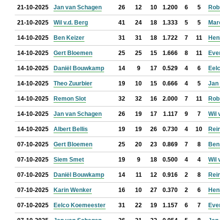
21-10-2025
Jan van Schagen
26
12
10
1.200
6
5
Rob
21-10-2025
Wil v.d. Berg
41
24
18
1.333
5
5
Mar
14-10-2025
Ben Keizer
31
31
18
1.722
7
11
Hen
14-10-2025
Gert Bloemen
25
25
15
1.666
8
11
Eve
14-10-2025
Daniël Bouwkamp
14
9
17
0.529
4
6
Eel
14-10-2025
Theo Zuurbier
19
10
15
0.666
4
5
Jan 
14-10-2025
Remon Slot
32
32
16
2.000
7
11
Rob
14-10-2025
Jan van Schagen
26
19
17
1.117
9
7
Wil 
14-10-2025
Albert Bellis
19
19
26
0.730
4
10
Rein
07-10-2025
Gert Bloemen
25
20
23
0.869
7
8
Ben
07-10-2025
Siem Smet
19
9
18
0.500
4
4
Wil 
07-10-2025
Daniël Bouwkamp
14
11
12
0.916
2
8
Rein
07-10-2025
Karin Wenker
16
10
27
0.370
2
6
Hen
07-10-2025
Eelco Koemeester
31
22
19
1.157
6
7
Eve