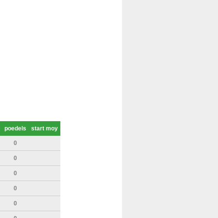
poedels
start moy
0
0
0
0
0