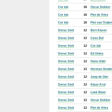
Cor lub
16
Oscar Dekker
Cor lub
16
Piet de Vries
Cor lub
16
Piet van Truije
Dorus Smit
12
Bert Klaver
Dorus Smit
12
Cees Bol
Dorus Smit
12
Cor lub
Dorus Smit
12
Ed Ootes
Dorus Smit
12
Hans IJdel
Dorus Smit
12
Herman Vende
Dorus Smit
12
Joop de Gier
Dorus Smit
12
Klaas Krul
Dorus Smit
12
Loek Blom
Dorus Smit
12
Oscar Dekker
Dorus Smit
12
Piet de Vries