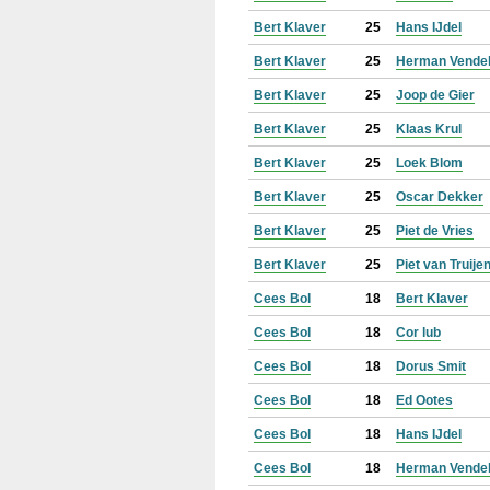
Bert Klaver
25
Hans IJdel
Bert Klaver
25
Herman Vende
Bert Klaver
25
Joop de Gier
Bert Klaver
25
Klaas Krul
Bert Klaver
25
Loek Blom
Bert Klaver
25
Oscar Dekker
Bert Klaver
25
Piet de Vries
Bert Klaver
25
Piet van Truije
Cees Bol
18
Bert Klaver
Cees Bol
18
Cor lub
Cees Bol
18
Dorus Smit
Cees Bol
18
Ed Ootes
Cees Bol
18
Hans IJdel
Cees Bol
18
Herman Vende