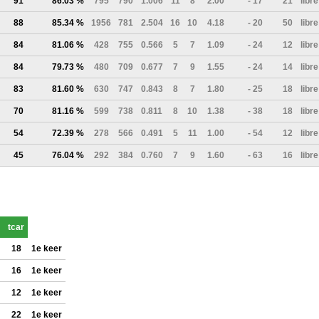
91
86.03 %
795
790
1.006
11
8
2.00
- 17
21
libre
88
85.34 %
1956
781
2.504
16
10
4.18
- 20
50
libre
84
81.06 %
428
755
0.566
5
7
1.09
- 24
12
libre
84
79.73 %
480
709
0.677
7
9
1.55
- 24
14
libre
83
81.60 %
630
747
0.843
8
7
1.80
- 25
18
libre
70
81.16 %
599
738
0.811
8
10
1.38
- 38
18
libre
54
72.39 %
278
566
0.491
5
11
1.00
- 54
12
libre
45
76.04 %
292
384
0.760
7
9
1.60
- 63
16
libre
tcar
18
1e keer
16
1e keer
12
1e keer
22
1e keer