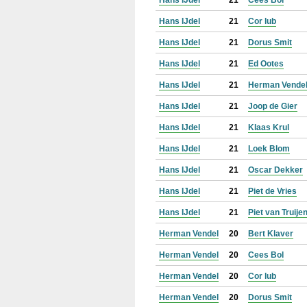
Hans IJdel
21
Cees Bol
Hans IJdel
21
Cor lub
Hans IJdel
21
Dorus Smit
Hans IJdel
21
Ed Ootes
Hans IJdel
21
Herman Vende
Hans IJdel
21
Joop de Gier
Hans IJdel
21
Klaas Krul
Hans IJdel
21
Loek Blom
Hans IJdel
21
Oscar Dekker
Hans IJdel
21
Piet de Vries
Hans IJdel
21
Piet van Truije
Herman Vendel
20
Bert Klaver
Herman Vendel
20
Cees Bol
Herman Vendel
20
Cor lub
Herman Vendel
20
Dorus Smit