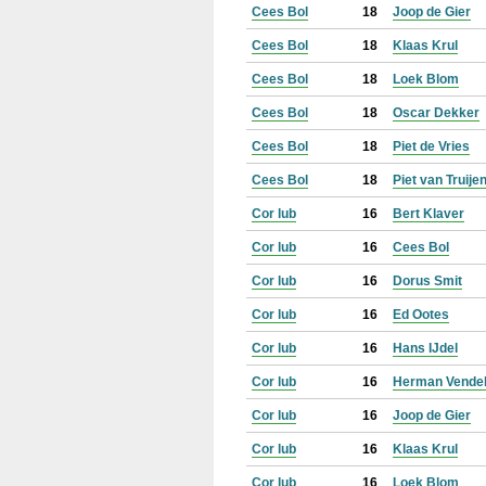
Cees Bol
18
Joop de Gier
Cees Bol
18
Klaas Krul
Cees Bol
18
Loek Blom
Cees Bol
18
Oscar Dekker
Cees Bol
18
Piet de Vries
Cees Bol
18
Piet van Truije
Cor lub
16
Bert Klaver
Cor lub
16
Cees Bol
Cor lub
16
Dorus Smit
Cor lub
16
Ed Ootes
Cor lub
16
Hans IJdel
Cor lub
16
Herman Vende
Cor lub
16
Joop de Gier
Cor lub
16
Klaas Krul
Cor lub
16
Loek Blom