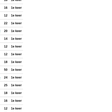
18
1e keer
16
1e keer
12
1e keer
22
1e keer
l
20
1e keer
14
1e keer
12
1e keer
12
1e keer
18
1e keer
50
1e keer
n
24
1e keer
25
1e keer
18
1e keer
16
1e keer
12
1e keer