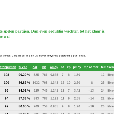
te spelen partijen. Dan even geduldig wachten tot het klaar is.
je wel
0 bij verlies, 2 bij allebei in 1 brt uit. boven moyenne gespeeld 1 punt extra.
atchpunten
% car
car
brt
amoy
hs
kp
pmoy
mp achter
temaken
108
90.20 %
525
766
0.685
7
8
1.50
12
libre
100
86.86 %
1032
768
1.343
12
10
2.50
- 8
25
libre
95
84.01 %
925
745
1.241
13
7
3.42
- 13
24
libre
94
87.33 %
883
787
1.121
11
9
2.55
- 14
22
libre
92
80.65 %
709
758
0.935
9
9
1.90
- 16
20
libre