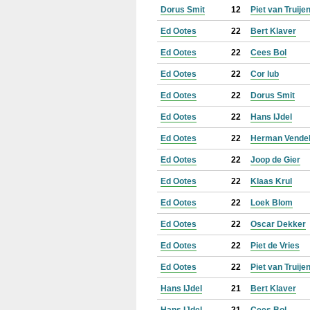
Dorus Smit
12
Piet van Truije
Ed Ootes
22
Bert Klaver
Ed Ootes
22
Cees Bol
Ed Ootes
22
Cor lub
Ed Ootes
22
Dorus Smit
Ed Ootes
22
Hans IJdel
Ed Ootes
22
Herman Vende
Ed Ootes
22
Joop de Gier
Ed Ootes
22
Klaas Krul
Ed Ootes
22
Loek Blom
Ed Ootes
22
Oscar Dekker
Ed Ootes
22
Piet de Vries
Ed Ootes
22
Piet van Truije
Hans IJdel
21
Bert Klaver