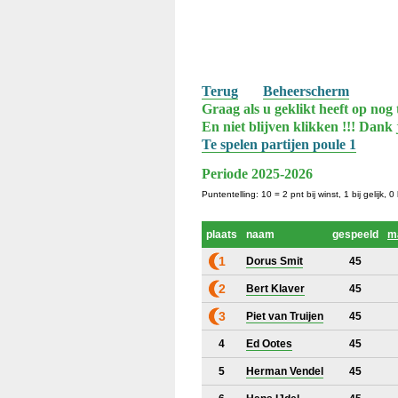
Terug
Beheerscherm
Graag als u geklikt heeft op nog 
En niet blijven klikken !!! Dank 
Te spelen partijen poule 1
Periode 2025-2026
Puntentelling: 10 = 2 pnt bij winst, 1 bij gelijk, 
plaats
naam
gespeeld
m
1
Dorus Smit
45
2
Bert Klaver
45
3
Piet van Truijen
45
4
Ed Ootes
45
5
Herman Vendel
45