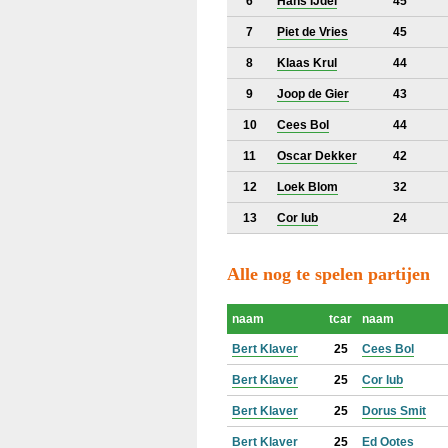
6
Hans IJdel
45
7
Piet de Vries
45
8
Klaas Krul
44
9
Joop de Gier
43
10
Cees Bol
44
11
Oscar Dekker
42
12
Loek Blom
32
13
Cor lub
24
Alle nog te spelen partijen
naam
tcar
naam
Bert Klaver
25
Cees Bol
Bert Klaver
25
Cor lub
Bert Klaver
25
Dorus Smit
Bert Klaver
25
Ed Ootes