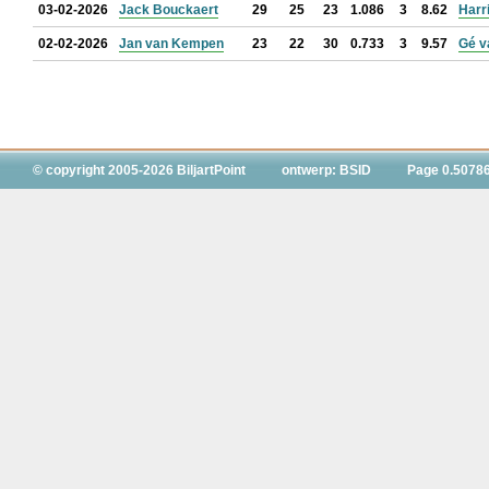
03-02-2026
Jack Bouckaert
29
25
23
1.086
3
8.62
Harr
02-02-2026
Jan van Kempen
23
22
30
0.733
3
9.57
Gé v
© copyright 2005-2026 BiljartPoint
ontwerp: BSID
Page 0.5078