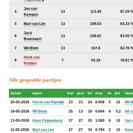
Jan van
4
13
113.49
87.29 
Kempen
5
Mari van Lier
13
109.63
84.33 
Jack
6
13
108.62
83.55 
Bouckaert
7
Wil Blom
13
107.6
82.76 
Henk van
8
7
55.18
78.81 
Rooijen
Alle gespeelde partijen
datum
naam
tcar
gcar
brt
moy
hs
pnt
naa
20-05-2026
Harrie van Rijswijk
23
23
24
0.958
5
10
Wil 
18-05-2026
Wil Blom
25
13
19
0.684
4
5.2
Gé v
13-05-2026
Hans Peijnenburg
27
27
25
1.080
6
10
Jan 
11-05-2026
Mari van Lier
27
27
34
0.794
2
10
Hans