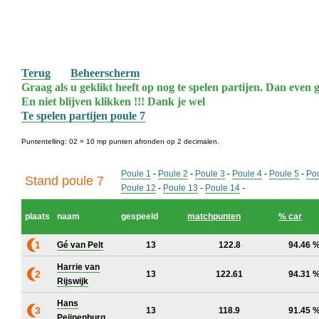
Terug
Beheerscherm
Graag als u geklikt heeft op nog te spelen partijen. Dan even g
En niet blijven klikken !!! Dank je wel
Te spelen partijen poule 7
Puntentelling: 02 = 10 mp punten afronden op 2 decimalen.
Poule 1
-
Poule 2
-
Poule 3
-
Poule 4
-
Poule 5
-
Pou
Stand poule 7
Poule 12
-
Poule 13
-
Poule 14
-
plaats
naam
gespeeld
matchpunten
% car
1
Gé van Pelt
13
122.8
94.46 
Harrie van
2
13
122.61
94.31 
Rijswijk
Hans
3
13
118.9
91.45 
Peijnenburg