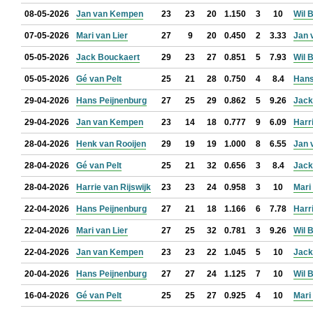
08-05-2026
Jan van Kempen
23
23
20
1.150
3
10
Wil 
07-05-2026
Mari van Lier
27
9
20
0.450
2
3.33
Jan 
05-05-2026
Jack Bouckaert
29
23
27
0.851
5
7.93
Wil 
05-05-2026
Gé van Pelt
25
21
28
0.750
4
8.4
Hans
29-04-2026
Hans Peijnenburg
27
25
29
0.862
5
9.26
Jack
29-04-2026
Jan van Kempen
23
14
18
0.777
9
6.09
Harr
28-04-2026
Henk van Rooijen
29
19
19
1.000
8
6.55
Jan 
28-04-2026
Gé van Pelt
25
21
32
0.656
3
8.4
Jack
28-04-2026
Harrie van Rijswijk
23
23
24
0.958
3
10
Mari
22-04-2026
Hans Peijnenburg
27
21
18
1.166
6
7.78
Harr
22-04-2026
Mari van Lier
27
25
32
0.781
3
9.26
Wil 
22-04-2026
Jan van Kempen
23
23
22
1.045
5
10
Jack
20-04-2026
Hans Peijnenburg
27
27
24
1.125
7
10
Wil 
16-04-2026
Gé van Pelt
25
25
27
0.925
4
10
Mari