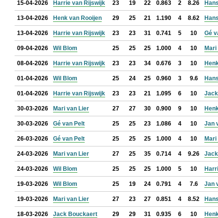
15-04-2026
Harrie van Rijswijk
23
19
22
0.863
2
8.26
Hans
13-04-2026
Henk van Rooijen
29
25
21
1.190
4
8.62
Hans
13-04-2026
Harrie van Rijswijk
23
23
31
0.741
5
10
Gé v
09-04-2026
Wil Blom
25
25
25
1.000
4
10
Mari
08-04-2026
Harrie van Rijswijk
23
23
34
0.676
3
10
Henk
01-04-2026
Wil Blom
25
24
25
0.960
3
9.6
Hans
01-04-2026
Harrie van Rijswijk
23
23
21
1.095
6
10
Jack
30-03-2026
Mari van Lier
27
27
30
0.900
9
10
Henk
30-03-2026
Gé van Pelt
25
25
23
1.086
4
10
Jan 
26-03-2026
Gé van Pelt
25
25
25
1.000
4
10
Mari
24-03-2026
Mari van Lier
27
25
35
0.714
4
9.26
Jack
24-03-2026
Wil Blom
25
25
25
1.000
5
10
Harr
19-03-2026
Wil Blom
25
19
24
0.791
4
7.6
Jan 
19-03-2026
Mari van Lier
27
23
27
0.851
4
8.52
Hans
18-03-2026
Jack Bouckaert
29
29
31
0.935
6
10
Henk