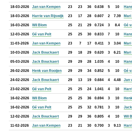
18-03-2026
Jan van Kempen
23
23
36
0.638
5
10
Hans
18-03-2026
Harrie van Rijswijk
23
17
28
0.607
2
7.39
Mari
16-03-2026
Wil Blom
25
21
29
0.724
3
8.4
Gé v
12-03-2026
Gé van Pelt
25
25
30
0.833
7
10
Hans
11-03-2026
Jan van Kempen
23
7
17
0.411
3
3.04
Mari
10-03-2026
Jack Bouckaert
29
18
29
0.620
3
6.21
Mari
05-03-2026
Jack Bouckaert
29
29
28
1.035
4
10
Hans
26-02-2026
Henk van Rooijen
29
29
34
0.852
5
10
Gé v
24-02-2026
Jack Bouckaert
29
13
19
0.684
4
4.48
Jan 
23-02-2026
Gé van Pelt
25
25
24
1.041
4
10
Harr
16-02-2026
Wil Blom
25
25
36
0.694
3
10
Henk
16-02-2026
Gé van Pelt
25
25
32
0.781
3
10
Jack
12-02-2026
Jack Bouckaert
29
29
36
0.805
4
10
Wil 
11-02-2026
Jan van Kempen
23
21
30
0.700
3
9.13
Harr