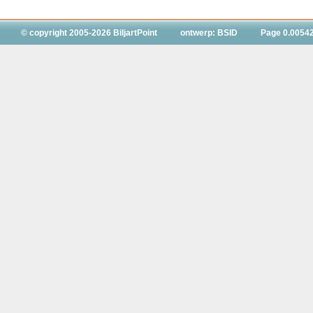
© copyright 2005-2026 BiljartPoint
ontwerp: BSID
Page 0.0054