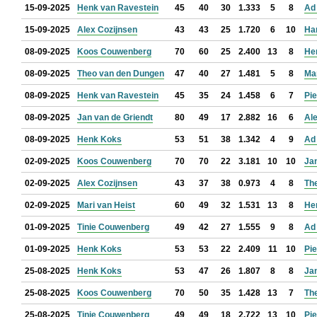
15-09-2025
Henk van Ravestein
45
40
30
1.333
5
8
Ad 
15-09-2025
Alex Cozijnsen
43
43
25
1.720
6
10
Ha
08-09-2025
Koos Couwenberg
70
60
25
2.400
13
8
He
08-09-2025
Theo van den Dungen
47
40
27
1.481
5
8
Mar
08-09-2025
Henk van Ravestein
45
35
24
1.458
6
7
Pie
08-09-2025
Jan van de Griendt
80
49
17
2.882
16
6
Al
08-09-2025
Henk Koks
53
51
38
1.342
4
9
Ad 
02-09-2025
Koos Couwenberg
70
70
22
3.181
10
10
Jan
02-09-2025
Alex Cozijnsen
43
37
38
0.973
4
8
Th
02-09-2025
Mari van Heist
60
49
32
1.531
13
8
He
01-09-2025
Tinie Couwenberg
49
42
27
1.555
9
8
Ad 
01-09-2025
Henk Koks
53
53
22
2.409
11
10
Pie
25-08-2025
Henk Koks
53
47
26
1.807
8
8
Jan
25-08-2025
Koos Couwenberg
70
50
35
1.428
13
7
Th
25-08-2025
Tinie Couwenberg
49
49
18
2.722
13
10
Pie