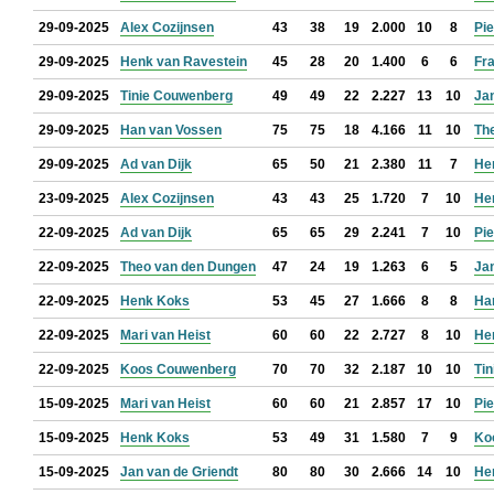
29-09-2025
Alex Cozijnsen
43
38
19
2.000
10
8
Pie
29-09-2025
Henk van Ravestein
45
28
20
1.400
6
6
Fra
29-09-2025
Tinie Couwenberg
49
49
22
2.227
13
10
Jan
29-09-2025
Han van Vossen
75
75
18
4.166
11
10
Th
29-09-2025
Ad van Dijk
65
50
21
2.380
11
7
He
23-09-2025
Alex Cozijnsen
43
43
25
1.720
7
10
He
22-09-2025
Ad van Dijk
65
65
29
2.241
7
10
Pie
22-09-2025
Theo van den Dungen
47
24
19
1.263
6
5
Jan
22-09-2025
Henk Koks
53
45
27
1.666
8
8
Ha
22-09-2025
Mari van Heist
60
60
22
2.727
8
10
He
22-09-2025
Koos Couwenberg
70
70
32
2.187
10
10
Ti
15-09-2025
Mari van Heist
60
60
21
2.857
17
10
Pie
15-09-2025
Henk Koks
53
49
31
1.580
7
9
Ko
15-09-2025
Jan van de Griendt
80
80
30
2.666
14
10
He