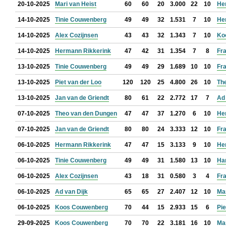
20-10-2025
Mari van Heist
60
60
20
3.000
22
10
He
14-10-2025
Tinie Couwenberg
49
49
32
1.531
7
10
He
14-10-2025
Alex Cozijnsen
43
43
32
1.343
7
10
Ko
14-10-2025
Hermann Rikkerink
47
42
31
1.354
7
8
Fra
13-10-2025
Tinie Couwenberg
49
49
29
1.689
10
10
Fra
13-10-2025
Piet van der Loo
120
120
25
4.800
26
10
Th
13-10-2025
Jan van de Griendt
80
61
22
2.772
17
7
Ad 
07-10-2025
Theo van den Dungen
47
47
37
1.270
6
10
He
07-10-2025
Jan van de Griendt
80
80
24
3.333
12
10
Fra
06-10-2025
Hermann Rikkerink
47
47
15
3.133
9
10
He
06-10-2025
Tinie Couwenberg
49
49
31
1.580
13
10
Ha
06-10-2025
Alex Cozijnsen
43
18
31
0.580
3
4
Fra
06-10-2025
Ad van Dijk
65
65
27
2.407
12
10
Mar
06-10-2025
Koos Couwenberg
70
44
15
2.933
15
6
Pie
29-09-2025
Koos Couwenberg
70
70
22
3.181
16
10
Mar