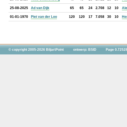
25-08-2025
Ad van Dijk
65
65
24
2.708
12
10
Al
01-01-1970
Piet van der Loo
120
120
17
7.058
30
10
He
© copyright 2005-2026 BiljartPoint
ontwerp: BSID
Page 0.7252