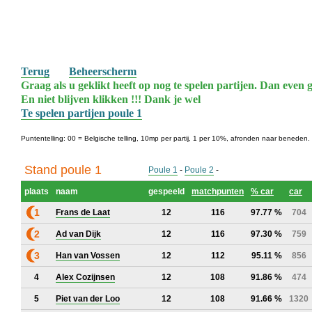
Terug
Beheerscherm
Graag als u geklikt heeft op nog te spelen partijen. Dan even g
En niet blijven klikken !!! Dank je wel
Te spelen partijen poule 1
Puntentelling: 00 = Belgische telling, 10mp per partij, 1 per 10%, afronden naar beneden.
Stand poule 1
Poule 1
-
Poule 2
-
plaats
naam
gespeeld
matchpunten
% car
car
1
Frans de Laat
12
116
97.77 %
704
2
Ad van Dijk
12
116
97.30 %
759
3
Han van Vossen
12
112
95.11 %
856
4
Alex Cozijnsen
12
108
91.86 %
474
5
Piet van der Loo
12
108
91.66 %
1320