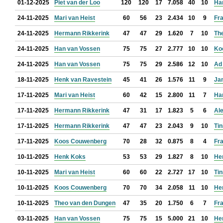
01-12-2025
Piet van der Loo
120
120
17
7.058
40
10
Ha
24-11-2025
Mari van Heist
60
56
23
2.434
10
9
Fra
24-11-2025
Hermann Rikkerink
47
47
29
1.620
7
10
Th
24-11-2025
Han van Vossen
75
75
27
2.777
10
10
Ko
24-11-2025
Han van Vossen
75
75
29
2.586
12
10
Ad 
18-11-2025
Henk van Ravestein
45
41
26
1.576
11
9
Jan
17-11-2025
Mari van Heist
60
42
15
2.800
11
7
Ha
17-11-2025
Hermann Rikkerink
47
31
17
1.823
5
6
Al
17-11-2025
Hermann Rikkerink
47
47
23
2.043
9
10
Ti
17-11-2025
Koos Couwenberg
70
28
32
0.875
8
4
Fra
10-11-2025
Henk Koks
53
53
29
1.827
8
10
He
10-11-2025
Mari van Heist
60
60
22
2.727
17
10
Ti
10-11-2025
Koos Couwenberg
70
70
34
2.058
11
10
He
10-11-2025
Theo van den Dungen
47
35
20
1.750
6
7
Fra
03-11-2025
Han van Vossen
75
75
15
5.000
21
10
He