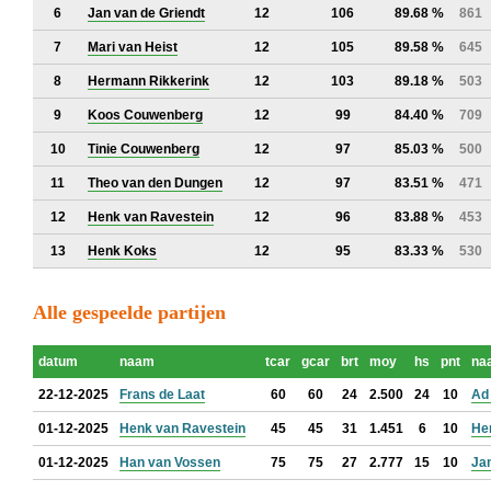
6
Jan van de Griendt
12
106
89.68 %
861
7
Mari van Heist
12
105
89.58 %
645
8
Hermann Rikkerink
12
103
89.18 %
503
9
Koos Couwenberg
12
99
84.40 %
709
10
Tinie Couwenberg
12
97
85.03 %
500
11
Theo van den Dungen
12
97
83.51 %
471
12
Henk van Ravestein
12
96
83.88 %
453
13
Henk Koks
12
95
83.33 %
530
Alle gespeelde partijen
datum
naam
tcar
gcar
brt
moy
hs
pnt
na
22-12-2025
Frans de Laat
60
60
24
2.500
24
10
Ad 
01-12-2025
Henk van Ravestein
45
45
31
1.451
6
10
He
01-12-2025
Han van Vossen
75
75
27
2.777
15
10
Jan