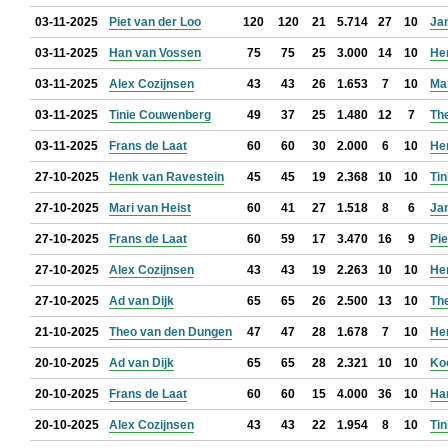
03-11-2025
Piet van der Loo
120
120
21
5.714
27
10
Jan
03-11-2025
Han van Vossen
75
75
25
3.000
14
10
He
03-11-2025
Alex Cozijnsen
43
43
26
1.653
7
10
Mar
03-11-2025
Tinie Couwenberg
49
37
25
1.480
12
7
Th
03-11-2025
Frans de Laat
60
60
30
2.000
6
10
He
27-10-2025
Henk van Ravestein
45
45
19
2.368
10
10
Ti
27-10-2025
Mari van Heist
60
41
27
1.518
8
6
Jan
27-10-2025
Frans de Laat
60
59
17
3.470
16
9
Pie
27-10-2025
Alex Cozijnsen
43
43
19
2.263
10
10
He
27-10-2025
Ad van Dijk
65
65
26
2.500
13
10
Th
21-10-2025
Theo van den Dungen
47
47
28
1.678
7
10
He
20-10-2025
Ad van Dijk
65
65
28
2.321
10
10
Ko
20-10-2025
Frans de Laat
60
60
15
4.000
36
10
Ha
20-10-2025
Alex Cozijnsen
43
43
22
1.954
8
10
Ti