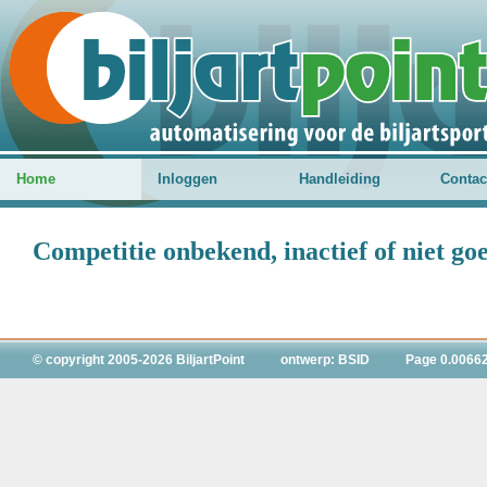
Home
Inloggen
Handleiding
Contac
Competitie onbekend, inactief of niet g
© copyright 2005-2026 BiljartPoint
ontwerp: BSID
Page 0.0066