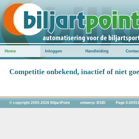
Home
Inloggen
Handleiding
Contac
Competitie onbekend, inactief of niet g
© copyright 2005-2026 BiljartPoint
ontwerp: BSID
Page 0.0055