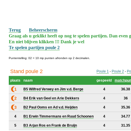
Terug
Beheerscherm
Graag als u geklikt heeft op nog te spelen partijen. Dan even g
En niet blijven klikken !!! Dank je wel
Te spelen partijen poule 2
Puntentelling: 02 = 10 mp punten afronden op 2 decimalen.
Stand poule 2
Poule 1
-
Poule 2
-
Po
plaats
naam
gespeeld
matchpun
1
B5 Wilfred Verwey en Jim v.d. Berge
4
36.38
2
B4 Erik van Geel en Arie Dekkers
4
36
3
B2 Paul Ooms en Ad v.d. Heijden
4
35.36
4
B1 Erwin Timmermans en Ruud Schoonen
4
34.77
5
B3 Arjan Ros en Frank de Bruijn
4
31.35