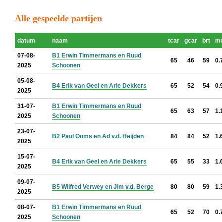
Alle gespeelde partijen
datum
naam
tcar
gcar
brt
m
07-08-
B1 Erwin Timmermans en Ruud
65
46
59
0.
2025
Schoonen
05-08-
B4 Erik van Geel en Arie Dekkers
65
52
54
0.
2025
31-07-
B1 Erwin Timmermans en Ruud
65
63
57
1.
2025
Schoonen
23-07-
B2 Paul Ooms en Ad v.d. Heijden
84
84
52
1.
2025
15-07-
B4 Erik van Geel en Arie Dekkers
65
55
33
1.
2025
09-07-
B5 Wilfred Verwey en Jim v.d. Berge
80
80
59
1.
2025
08-07-
B1 Erwin Timmermans en Ruud
65
52
70
0.
2025
Schoonen