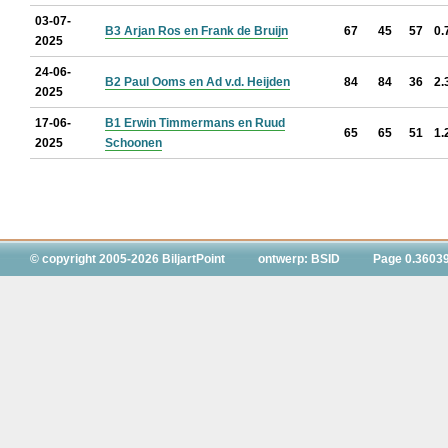
03-07-
B3 Arjan Ros en Frank de Bruijn
67
45
57
0.
2025
24-06-
B2 Paul Ooms en Ad v.d. Heijden
84
84
36
2.
2025
17-06-
B1 Erwin Timmermans en Ruud
65
65
51
1.
2025
Schoonen
© copyright 2005-2026 BiljartPoint
ontwerp: BSID
Page 0.3603