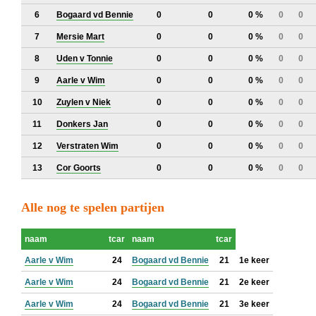
6
Bogaard vd Bennie
0
0
0 %
0
0
7
Mersie Mart
0
0
0 %
0
0
8
Uden v Tonnie
0
0
0 %
0
0
9
Aarle v Wim
0
0
0 %
0
0
10
Zuylen v Niek
0
0
0 %
0
0
11
Donkers Jan
0
0
0 %
0
0
12
Verstraten Wim
0
0
0 %
0
0
13
Cor Goorts
0
0
0 %
0
0
Alle nog te spelen partijen
naam
tcar
naam
tcar
Aarle v Wim
24
Bogaard vd Bennie
21
1e keer
Aarle v Wim
24
Bogaard vd Bennie
21
2e keer
Aarle v Wim
24
Bogaard vd Bennie
21
3e keer