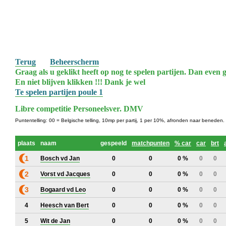
Terug
Beheerscherm
Graag als u geklikt heeft op nog te spelen partijen. Dan even g
En niet blijven klikken !!! Dank je wel
Te spelen partijen poule 1
Libre competitie Personeelsver. DMV
Puntentelling: 00 = Belgische telling, 10mp per partij, 1 per 10%, afronden naar beneden.
plaats
naam
gespeeld
matchpunten
% car
car
brt
1
Bosch vd Jan
0
0
0 %
0
0
2
Vorst vd Jacques
0
0
0 %
0
0
3
Bogaard vd Leo
0
0
0 %
0
0
4
Heesch van Bert
0
0
0 %
0
0
5
Wit de Jan
0
0
0 %
0
0