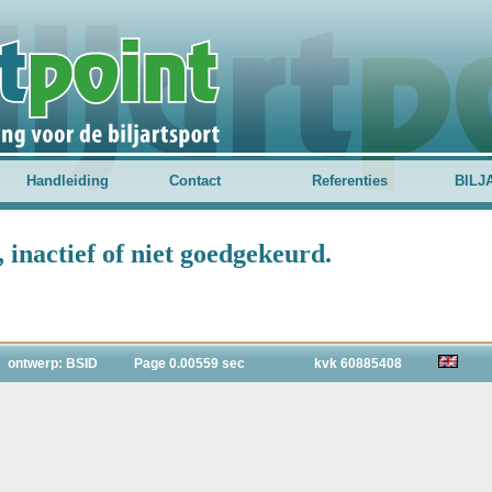
Handleiding
Contact
Referenties
BILJ
inactief of niet goedgekeurd.
ontwerp: BSID
Page 0.00559 sec
kvk 60885408