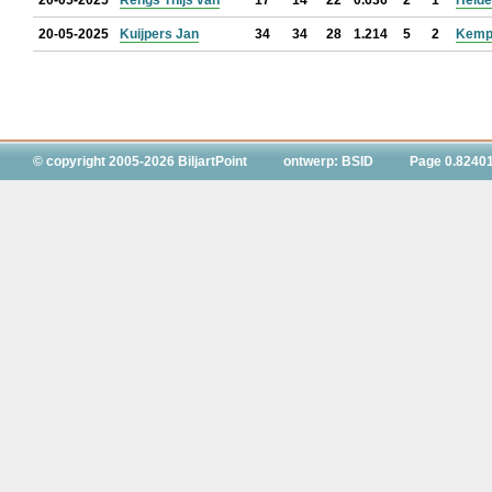
20-05-2025
Rengs Thijs van
17
14
22
0.636
2
1
Helde
20-05-2025
Kuijpers Jan
34
34
28
1.214
5
2
Kemp
© copyright 2005-2026 BiljartPoint
ontwerp: BSID
Page 0.8240