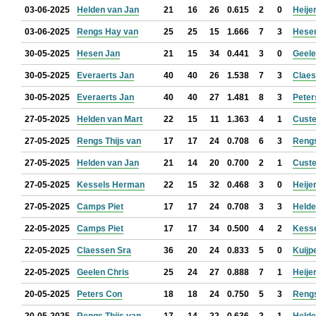
03-06-2025
Helden van Jan
21
16
26
0.615
2
0
Heije
03-06-2025
Rengs Hay van
25
25
15
1.666
7
3
Hese
30-05-2025
Hesen Jan
21
15
34
0.441
3
0
Geele
30-05-2025
Everaerts Jan
40
40
26
1.538
7
3
Claes
30-05-2025
Everaerts Jan
40
40
27
1.481
8
3
Peter
27-05-2025
Helden van Mart
22
15
11
1.363
4
1
Custe
27-05-2025
Rengs Thijs van
17
17
24
0.708
6
3
Reng
27-05-2025
Helden van Jan
21
14
20
0.700
2
1
Custe
27-05-2025
Kessels Herman
22
15
32
0.468
3
0
Heije
27-05-2025
Camps Piet
17
17
24
0.708
3
3
Helde
22-05-2025
Camps Piet
17
17
34
0.500
4
2
Kess
22-05-2025
Claessen Sra
36
20
24
0.833
5
0
Kuijp
22-05-2025
Geelen Chris
25
24
27
0.888
7
1
Heije
20-05-2025
Peters Con
18
18
24
0.750
5
3
Reng