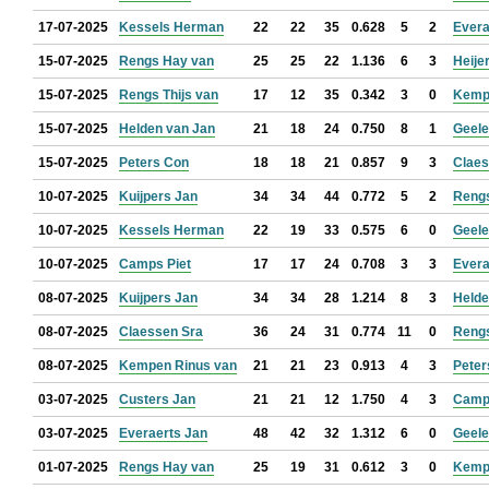
17-07-2025
Kessels Herman
22
22
35
0.628
5
2
Evera
15-07-2025
Rengs Hay van
25
25
22
1.136
6
3
Heije
15-07-2025
Rengs Thijs van
17
12
35
0.342
3
0
Kemp
15-07-2025
Helden van Jan
21
18
24
0.750
8
1
Geele
15-07-2025
Peters Con
18
18
21
0.857
9
3
Claes
10-07-2025
Kuijpers Jan
34
34
44
0.772
5
2
Reng
10-07-2025
Kessels Herman
22
19
33
0.575
6
0
Geele
10-07-2025
Camps Piet
17
17
24
0.708
3
3
Evera
08-07-2025
Kuijpers Jan
34
34
28
1.214
8
3
Helde
08-07-2025
Claessen Sra
36
24
31
0.774
11
0
Reng
08-07-2025
Kempen Rinus van
21
21
23
0.913
4
3
Peter
03-07-2025
Custers Jan
21
21
12
1.750
4
3
Camps
03-07-2025
Everaerts Jan
48
42
32
1.312
6
0
Geele
01-07-2025
Rengs Hay van
25
19
31
0.612
3
0
Kemp