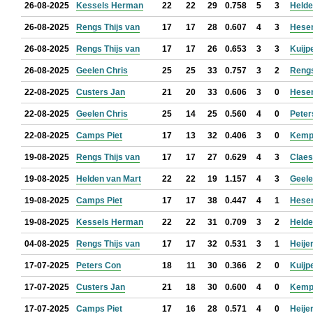
26-08-2025
Kessels Herman
22
22
29
0.758
5
3
Helde
26-08-2025
Rengs Thijs van
17
17
28
0.607
4
3
Hese
26-08-2025
Rengs Thijs van
17
17
26
0.653
3
3
Kuijp
26-08-2025
Geelen Chris
25
25
33
0.757
3
2
Reng
22-08-2025
Custers Jan
21
20
33
0.606
3
0
Hese
22-08-2025
Geelen Chris
25
14
25
0.560
4
0
Peter
22-08-2025
Camps Piet
17
13
32
0.406
3
0
Kemp
19-08-2025
Rengs Thijs van
17
17
27
0.629
4
3
Claes
19-08-2025
Helden van Mart
22
22
19
1.157
4
3
Geele
19-08-2025
Camps Piet
17
17
38
0.447
4
1
Hese
19-08-2025
Kessels Herman
22
22
31
0.709
3
2
Helde
04-08-2025
Rengs Thijs van
17
17
32
0.531
3
1
Heije
17-07-2025
Peters Con
18
11
30
0.366
2
0
Kuijp
17-07-2025
Custers Jan
21
18
30
0.600
4
0
Kemp
17-07-2025
Camps Piet
17
16
28
0.571
4
0
Heije