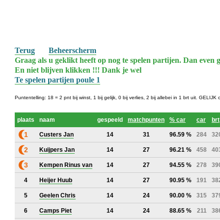
Terug
Beheerscherm
Graag als u geklikt heeft op nog te spelen partijen. Dan even g
En niet blijven klikken !!! Dank je wel
Te spelen partijen poule 1
Puntentelling: 18 = 2 pnt bij winst, 1 bij gelijk, 0 bij verlies, 2 bij allebei in 1 brt uit. GE
plaats
naam
gespeeld
matchpunten
% car
car
brt
1
Custers Jan
14
31
96.59 %
284
32
2
Kuijpers Jan
14
27
96.21 %
458
40
3
Kempen Rinus van
14
27
94.55 %
278
39
4
Heijer Huub
14
27
90.95 %
191
38
5
Geelen Chris
14
24
90.00 %
315
37
6
Camps Piet
14
24
88.65 %
211
38