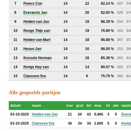
7
Peters Con
14
22
82.14 %
207
33
8
Everaerts Jan
14
20
82.65 %
529
37
9
Helden van Jan
14
19
86.39 %
254
37
10
Rengs Thijs van
14
19
76.89 %
183
34
11
Helden van Mart
14
18
86.68 %
267
35
12
Hesen Jan
14
16
86.05 %
253
39
13
Kessels Herman
14
16
85.38 %
263
41
14
Rengs Hay van
14
14
80.57 %
282
37
15
Claessen Sra
14
6
75.79 %
382
42
Alle gespeelde partijen
datum
naam
tcar
gcar
brt
moy
hs
pnt
naam
03-10-2025
Helden van Jan
21
20
43
0.465
3
0
Evera
03-10-2025
Claessen Sra
36
34
34
1.000
5
0
Kemp