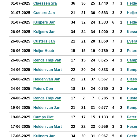
01-07-2025
Claessen Sra
36
36
25
1.440
7
3
Helde
01-07-2025
Custers Jan
21
21
36
0.583
3
2
Heije
01-07-2025
Kuijpers Jan
34
32
24
1.333
6
1
Helde
26-06-2025
Kuijpers Jan
34
34
34
1.000
3
2
Kess
26-06-2025
Custers Jan
21
21
20
1.050
7
3
Evera
26-06-2025
Heijer Huub
15
15
19
0.789
3
3
Peter
26-06-2025
Rengs Thijs van
17
15
24
0.625
4
1
Camps
24-06-2025
Helden van Mart
22
20
24
0.833
6
1
Kemp
24-06-2025
Helden van Jan
21
21
37
0.567
3
2
Claes
24-06-2025
Peters Con
18
18
24
0.750
3
3
Hese
24-06-2025
Rengs Thijs van
17
2
7
0.285
1
0
Custe
19-06-2025
Helden van Jan
21
21
31
0.677
4
2
Kemp
19-06-2025
Camps Piet
17
17
15
1.133
6
3
Peter
17-06-2025
Helden van Mart
22
22
23
0.956
3
3
Hese
17-06-2025
Kuijpers Jan
34
30
31
0.967
5
0
Geele