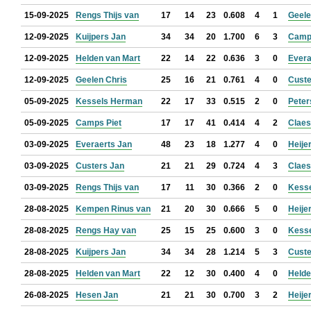
15-09-2025
Rengs Thijs van
17
14
23
0.608
4
1
Geele
12-09-2025
Kuijpers Jan
34
34
20
1.700
6
3
Camps
12-09-2025
Helden van Mart
22
14
22
0.636
3
0
Evera
12-09-2025
Geelen Chris
25
16
21
0.761
4
0
Custe
05-09-2025
Kessels Herman
22
17
33
0.515
2
0
Peter
05-09-2025
Camps Piet
17
17
41
0.414
4
2
Claes
03-09-2025
Everaerts Jan
48
23
18
1.277
4
0
Heije
03-09-2025
Custers Jan
21
21
29
0.724
4
3
Claes
03-09-2025
Rengs Thijs van
17
11
30
0.366
2
0
Kess
28-08-2025
Kempen Rinus van
21
20
30
0.666
5
0
Heije
28-08-2025
Rengs Hay van
25
15
25
0.600
3
0
Kess
28-08-2025
Kuijpers Jan
34
34
28
1.214
5
3
Custe
28-08-2025
Helden van Mart
22
12
30
0.400
4
0
Helde
26-08-2025
Hesen Jan
21
21
30
0.700
3
2
Heije