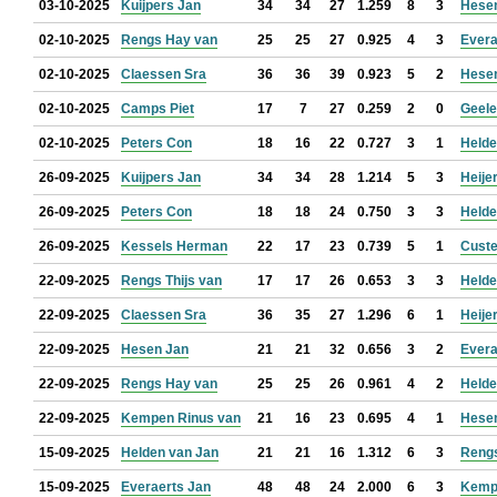
03-10-2025
Kuijpers Jan
34
34
27
1.259
8
3
Hese
02-10-2025
Rengs Hay van
25
25
27
0.925
4
3
Evera
02-10-2025
Claessen Sra
36
36
39
0.923
5
2
Hese
02-10-2025
Camps Piet
17
7
27
0.259
2
0
Geele
02-10-2025
Peters Con
18
16
22
0.727
3
1
Helde
26-09-2025
Kuijpers Jan
34
34
28
1.214
5
3
Heije
26-09-2025
Peters Con
18
18
24
0.750
3
3
Helde
26-09-2025
Kessels Herman
22
17
23
0.739
5
1
Custe
22-09-2025
Rengs Thijs van
17
17
26
0.653
3
3
Helde
22-09-2025
Claessen Sra
36
35
27
1.296
6
1
Heije
22-09-2025
Hesen Jan
21
21
32
0.656
3
2
Evera
22-09-2025
Rengs Hay van
25
25
26
0.961
4
2
Helde
22-09-2025
Kempen Rinus van
21
16
23
0.695
4
1
Hese
15-09-2025
Helden van Jan
21
21
16
1.312
6
3
Reng
15-09-2025
Everaerts Jan
48
48
24
2.000
6
3
Kemp