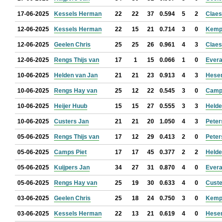
17-06-2025
Kessels Herman
22
22
37
0.594
5
2
Claes
12-06-2025
Kessels Herman
22
15
21
0.714
3
0
Kemp
12-06-2025
Geelen Chris
25
25
26
0.961
4
3
Claes
12-06-2025
Rengs Thijs van
17
1
15
0.066
1
0
Evera
10-06-2025
Helden van Jan
21
21
23
0.913
4
3
Hese
10-06-2025
Rengs Hay van
25
12
22
0.545
3
0
Camps
10-06-2025
Heijer Huub
15
15
27
0.555
3
3
Helde
10-06-2025
Custers Jan
21
21
20
1.050
4
3
Peter
05-06-2025
Rengs Thijs van
17
12
29
0.413
2
0
Peter
05-06-2025
Camps Piet
17
17
45
0.377
2
2
Helde
05-06-2025
Kuijpers Jan
34
27
31
0.870
4
0
Evera
05-06-2025
Rengs Hay van
25
19
30
0.633
4
0
Custe
03-06-2025
Geelen Chris
25
18
24
0.750
3
0
Kemp
03-06-2025
Kessels Herman
22
13
21
0.619
4
0
Hese