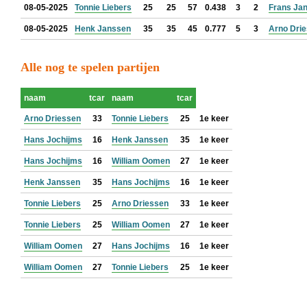
08-05-2025
Tonnie Liebers
25
25
57
0.438
3
2
Frans Ja
08-05-2025
Henk Janssen
35
35
45
0.777
5
3
Arno Dri
Alle nog te spelen partijen
naam
tcar
naam
tcar
Arno Driessen
33
Tonnie Liebers
25
1e keer
Hans Jochijms
16
Henk Janssen
35
1e keer
Hans Jochijms
16
William Oomen
27
1e keer
Henk Janssen
35
Hans Jochijms
16
1e keer
Tonnie Liebers
25
Arno Driessen
33
1e keer
Tonnie Liebers
25
William Oomen
27
1e keer
William Oomen
27
Hans Jochijms
16
1e keer
William Oomen
27
Tonnie Liebers
25
1e keer