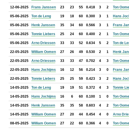
12-06-2025
Frans Janssen
23
23
55
0.418
3
2
Ton Oom
05-06-2025
Ton de Leng
19
18
60
0.300
3
1
Hans Joc
05-06-2025
Henk Janssen
35
34
60
0.566
3
1
Frans Ja
05-06-2025
Tonnie Liebers
25
24
60
0.400
2
1
Ton Oom
05-06-2025
Arno Driessen
33
33
52
0.634
5
2
Ton de Le
22-05-2025
William Oomen
27
26
49
0.530
2
1
Henk Jan
22-05-2025
Arno Driessen
33
33
47
0.702
4
3
Ton Oom
22-05-2025
Hans Jochijms
16
12
56
0.214
3
0
Frans Ja
22-05-2025
Tonnie Liebers
25
25
59
0.423
3
2
Hans Joc
14-05-2025
Ton de Leng
19
19
51
0.372
4
3
Tonnie Li
14-05-2025
Hans Jochijms
16
6
60
0.100
1
0
Ton Oom
14-05-2025
Henk Janssen
35
35
58
0.603
4
2
Ton Oom
14-05-2025
William Oomen
27
20
44
0.454
4
0
Arno Dri
08-05-2025
William Oomen
27
22
60
0.366
4
0
Ton Oom