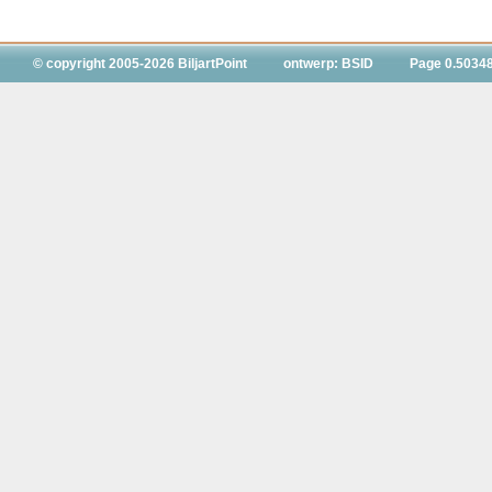
© copyright 2005-2026 BiljartPoint
ontwerp: BSID
Page 0.5034