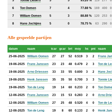
5
Tonnie Liebers
5
5
95.20 %
119
277
0
6
Ton Oomen
7
4
77.88 %
169
400
0
7
William Oomen
5
3
88.88 %
120
253
0
8
Hans Jochijms
5
0
78.75 %
63
290
0
Alle gespeelde partijen
datum
naam
tcar
gcar
brt
moy
hs
pnt
naam
25-06-2025
William Oomen
27
27
52
0.519
3
2
Frans Ja
19-06-2025
Frans Janssen
23
23
48
0.479
2
3
Ton de Le
19-06-2025
Arno Driessen
33
33
55
0.600
3
2
Hans Joc
19-06-2025
Henk Janssen
35
35
50
0.700
3
3
Tonnie Li
19-06-2025
Ton de Leng
19
14
60
0.233
2
0
Ton Oom
12-06-2025
Frans Janssen
23
15
53
0.283
2
0
Arno Dri
12-06-2025
William Oomen
27
25
48
0.520
4
0
Ton de Le
12-06-2025
Ton de Leng
19
8
60
0.133
2
0
Henk Jan