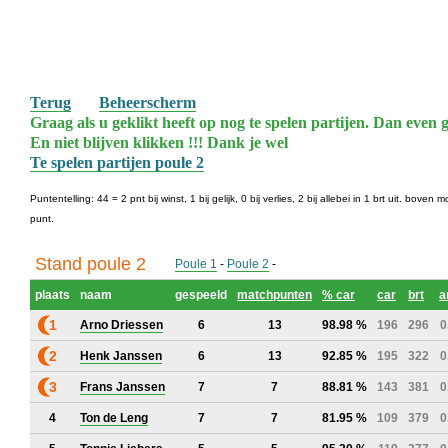
Terug
Beheerscherm
Graag als u geklikt heeft op nog te spelen partijen. Dan even g
En niet blijven klikken !!! Dank je wel
Te spelen partijen poule 2
Puntentelling: 44 = 2 pnt bij winst, 1 bij gelijk, 0 bij verlies, 2 bij allebei in 1 brt uit. bo
punt.
Stand poule 2
Poule 1
-
Poule 2
-
plaats
naam
gespeeld
matchpunten
% car
car
brt
a
1
Arno Driessen
6
13
98.98 %
196
296
0
2
Henk Janssen
6
13
92.85 %
195
322
0
3
Frans Janssen
7
7
88.81 %
143
381
0
4
Ton de Leng
7
7
81.95 %
109
379
0